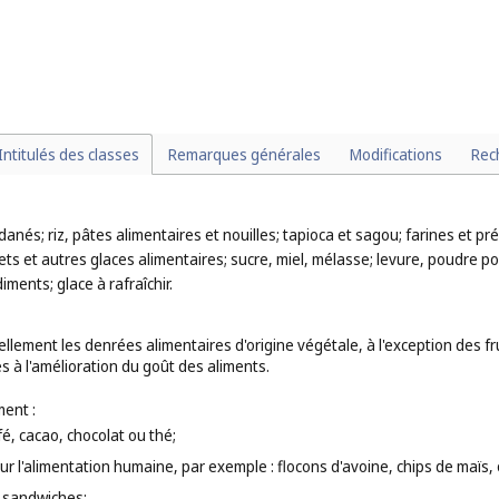
);
 (
cl. 31
);
s à coque et semences frais et non transformés (
cl. 31
);
);
. 31
).
Intitulés des classes
Remarques générales
Modifications
Rec
anés; riz, pâtes alimentaires et nouilles; tapioca et sagou; farines et pré
ets et autres glaces alimentaires; sucre, miel, mélasse; levure, poudre p
ments; glace à rafraîchir.
llement les denrées alimentaires d'origine végétale, à l'exception des 
s à l'amélioration du goût des aliments.
ent :
é, cacao, chocolat ou thé;
ur l'alimentation humaine, par exemple : flocons d'avoine, chips de maïs,
es sandwiches;