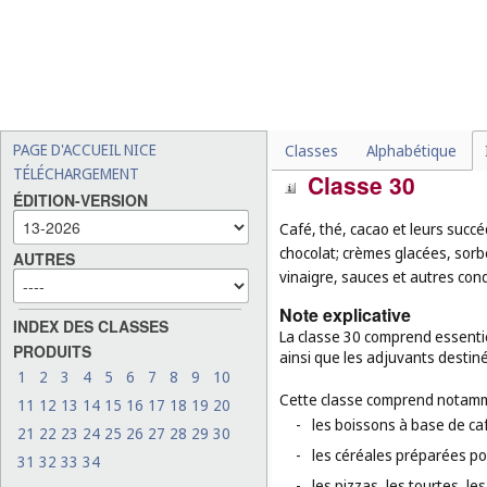
-
les sauces à salade (
cl. 30
-
les aliments pour animaux
-
les fruits, légumes, fruit
-
les animaux vivants (
cl. 31
-
les semences à planter (
cl
PAGE D'ACCUEIL NICE
Classes
Alphabétique
TÉLÉCHARGEMENT
Classe 30
ÉDITION-VERSION
Café, thé, cacao et leurs succéd
chocolat; crèmes glacées, sorb
AUTRES
vinaigre, sauces et autres condi
Note explicative
INDEX DES CLASSES
La classe 30 comprend essentie
PRODUITS
ainsi que les adjuvants destiné
1
2
3
4
5
6
7
8
9
10
Cette classe comprend notamm
11
12
13
14
15
16
17
18
19
20
-
les boissons à base de caf
21
22
23
24
25
26
27
28
29
30
-
les céréales préparées po
31
32
33
34
-
les pizzas, les tourtes, l