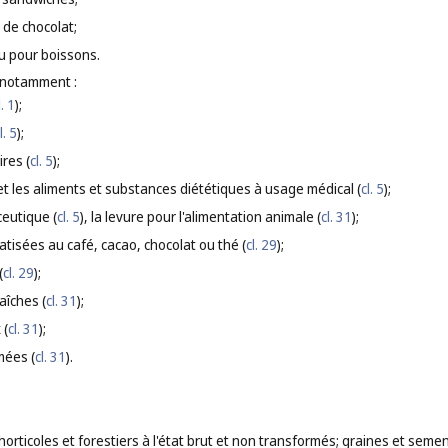
 de chocolat;
u pour boissons.
 notamment :
l. 1
);
l. 5
);
res (
cl. 5
);
et les aliments et substances diététiques à usage médical (
cl. 5
);
eutique (
cl. 5
), la levure pour l'alimentation animale (
cl. 31
);
tisées au café, cacao, chocolat ou thé (
cl. 29
);
(
cl. 29
);
aîches (
cl. 31
);
 (
cl. 31
);
mées (
cl. 31
).
horticoles et forestiers à l'état brut et non transformés; graines et sem