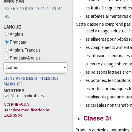
SERVICES
-
les fruits à coque enrobés
35
36
37
38
39
40
41
42
43
44
45
-
les arômes alimentaires o
Cette classe ne comprend pas
LANGUE
-
le sel à usage industriel (
c
Anglais
-
les aliments pour bébés (
c
Français
-
les compléments alimentai
Anglais/Français
-
les infusions médicinales 
Français/Anglais
-
la levure à usage pharmac
-
les boissons lactées aroma
LIENS VERS DES OFFICES DES
-
les potages, les bouillons 
MARQUES
-
les herbes aromatiques fr
MONTRER
Notes explicatives
-
les aliments pour animaux
NCLPUB
v5.0.3
-
les céréales non transfor
Dernière modification le:
2026.06.04
Classe 31
Produits agricoles, aquacoles, 