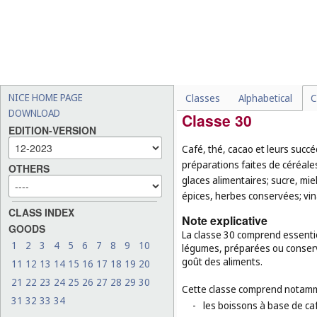
-
les fruits à coque enrobés
-
les fruits, légumes, fruit
-
les aliments pour animaux
-
les animaux vivants (
cl. 31
-
les semences pour plantat
NICE HOME PAGE
Classes
Alphabetical
C
DOWNLOAD
Classe 30
EDITION-VERSION
Café, thé, cacao et leurs succé
préparations faites de céréales
OTHERS
glaces alimentaires; sucre, mie
épices, herbes conservées; vina
CLASS INDEX
Note explicative
GOODS
La classe 30 comprend essentiel
1
2
3
4
5
6
7
8
9
10
légumes, préparées ou conserv
goût des aliments.
11
12
13
14
15
16
17
18
19
20
21
22
23
24
25
26
27
28
29
30
Cette classe comprend notamm
31
32
33
34
-
les boissons à base de caf