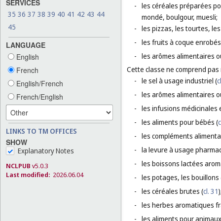
SERVICES
-
les céréales préparées pou
35
36
37
38
39
40
41
42
43
44
mondé, boulgour, muesli;
45
-
les pizzas, les tourtes, l
-
les fruits à coque enrobés
LANGUAGE
-
les arômes alimentaires o
English
Cette classe ne comprend pas
French
-
le sel à usage industriel (
c
English/French
-
les arômes alimentaires ou
French/English
-
les infusions médicinales 
-
les aliments pour bébés (
c
LINKS TO TM OFFICES
-
les compléments alimentai
SHOW
-
la levure à usage pharmac
Explanatory Notes
-
les boissons lactées aroma
NCLPUB
v5.0.3
Last modified:
2026.06.04
-
les potages, les bouillons 
-
les céréales brutes (
cl. 31
)
-
les herbes aromatiques fr
-
les aliments pour animaux