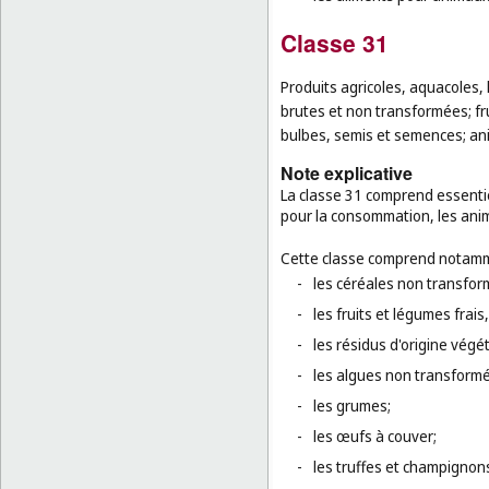
Classe 31
Produits agricoles, aquacoles, 
brutes et non transformées; fru
bulbes, semis et semences; ani
Note explicative
La classe 31 comprend essentie
pour la consommation, les anim
Cette classe comprend notamm
-
les céréales non transfor
-
les fruits et légumes frais
-
les résidus d'origine végét
-
les algues non transform
-
les grumes;
-
les œufs à couver;
-
les truffes et champignons