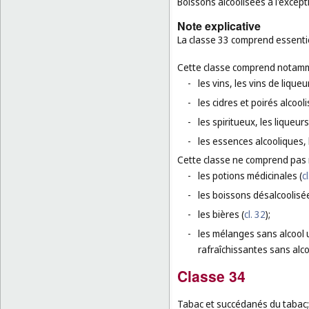
Boissons alcoolisées à l'except
Note explicative
La classe 33 comprend essentie
Cette classe comprend notamm
-
les vins, les vins de liqueu
-
les cidres et poirés alcooli
-
les spiritueux, les liqueurs
-
les essences alcooliques, l
Cette classe ne comprend pas
-
les potions médicinales (
cl
-
les boissons désalcoolisée
-
les bières (
cl. 32
);
-
les mélanges sans alcool u
rafraîchissantes sans alco
Classe 34
Tabac et succédanés du tabac; 