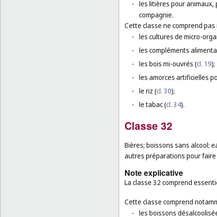
-
les litières pour animaux,
compagnie.
Cette classe ne comprend pas
-
les cultures de micro-org
-
les compléments alimenta
-
les bois mi-ouvrés (
cl. 19
);
-
les amorces artificielles p
-
le riz (
cl. 30
);
-
le tabac (
cl. 34
).
Classe 32
Bières; boissons sans alcool; e
autres préparations pour faire
Note explicative
La classe 32 comprend essentie
Cette classe comprend notamm
-
les boissons désalcoolisé