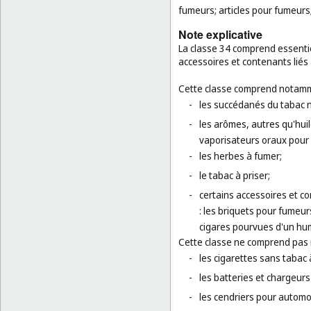
fumeurs; articles pour fumeurs
Note explicative
La classe 34 comprend essentiel
accessoires et contenants liés
Cette classe comprend notamm
-
les succédanés du tabac 
-
les arômes, autres qu'huil
vaporisateurs oraux pour
-
les herbes à fumer;
-
le tabac à priser;
-
certains accessoires et c
: les briquets pour fumeur
cigares pourvues d'un hum
Cette classe ne comprend pas
-
les cigarettes sans tabac 
-
les batteries et chargeurs
-
les cendriers pour automob