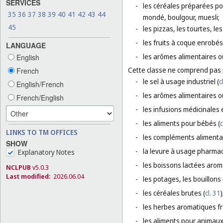
SERVICES
-
les céréales préparées pou
35
36
37
38
39
40
41
42
43
44
mondé, boulgour, muesli;
45
-
les pizzas, les tourtes, l
-
les fruits à coque enrobés
LANGUAGE
-
les arômes alimentaires o
English
Cette classe ne comprend pas
French
-
le sel à usage industriel (
c
English/French
-
les arômes alimentaires ou
French/English
-
les infusions médicinales 
-
les aliments pour bébés (
c
LINKS TO TM OFFICES
-
les compléments alimentai
SHOW
-
la levure à usage pharmac
Explanatory Notes
-
les boissons lactées aroma
NCLPUB
v5.0.3
Last modified:
2026.06.04
-
les potages, les bouillons 
-
les céréales brutes (
cl. 31
)
-
les herbes aromatiques fr
-
les aliments pour animaux