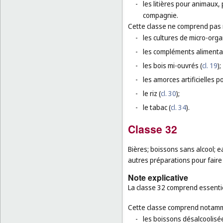
-
les litières pour animaux,
compagnie.
Cette classe ne comprend pas
-
les cultures de micro-org
-
les compléments alimenta
-
les bois mi-ouvrés (
cl. 19
);
-
les amorces artificielles p
-
le riz (
cl. 30
);
-
le tabac (
cl. 34
).
Classe 32
Bières; boissons sans alcool; e
autres préparations pour faire
Note explicative
La classe 32 comprend essentie
Cette classe comprend notamm
-
les boissons désalcoolisé