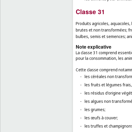
Classe 31
Produits agricoles, aquacoles, 
brutes et non transformées; fru
bulbes, semis et semences; ani
Note explicative
La classe 31 comprend essentie
pour la consommation, les anim
Cette classe comprend notamm
-
les céréales non transfor
-
les fruits et légumes frais
-
les résidus d'origine végét
-
les algues non transform
-
les grumes;
-
les œufs à couver;
-
les truffes et champignons