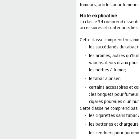
fumeurs; articles pour fumeurs
Note explicative
La classe 34 comprend essentiel
accessoires et contenants liés
Cette classe comprend notamm
-
les succédanés du tabac 
-
les arômes, autres qu'huil
vaporisateurs oraux pour
-
les herbes à fumer;
-
le tabac à priser;
-
certains accessoires et c
: les briquets pour fumeur
cigares pourvues d'un hum
Cette classe ne comprend pas
-
les cigarettes sans tabac 
-
les batteries et chargeurs
-
les cendriers pour automob