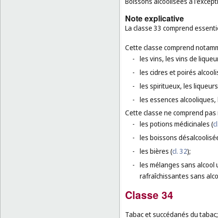
Boissons alcoolisées à l'except
Note explicative
La classe 33 comprend essentie
Cette classe comprend notamm
-
les vins, les vins de liqueu
-
les cidres et poirés alcooli
-
les spiritueux, les liqueurs
-
les essences alcooliques, l
Cette classe ne comprend pas
-
les potions médicinales (
cl
-
les boissons désalcoolisée
-
les bières (
cl. 32
);
-
les mélanges sans alcool u
rafraîchissantes sans alco
Classe 34
Tabac et succédanés du tabac; 