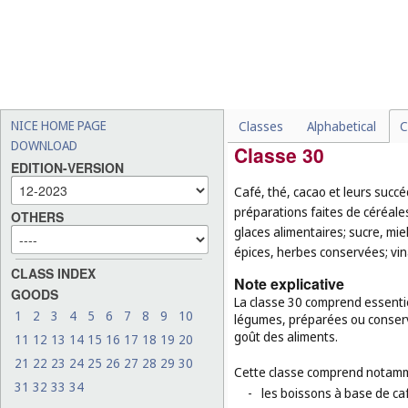
-
les fruits à coque enrobés
-
les fruits, légumes, fruit
-
les aliments pour animaux
-
les animaux vivants (
cl. 31
-
les semences pour plantat
NICE HOME PAGE
Classes
Alphabetical
C
DOWNLOAD
Classe 30
EDITION-VERSION
Café, thé, cacao et leurs succé
préparations faites de céréales
OTHERS
glaces alimentaires; sucre, mie
épices, herbes conservées; vina
CLASS INDEX
Note explicative
GOODS
La classe 30 comprend essentiel
1
2
3
4
5
6
7
8
9
10
légumes, préparées ou conserv
goût des aliments.
11
12
13
14
15
16
17
18
19
20
21
22
23
24
25
26
27
28
29
30
Cette classe comprend notamm
31
32
33
34
-
les boissons à base de caf