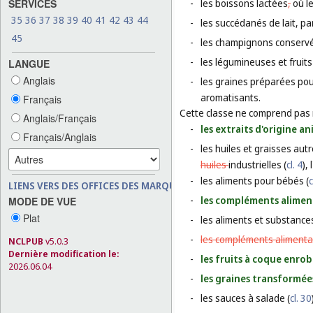
SERVICES
-
les boissons lactées
,
où le
35
36
37
38
39
40
41
42
43
44
-
les succédanés de lait, par 
45
-
les champignons conservé
-
les légumineuses et fruit
LANGUE
Anglais
-
les graines préparées pou
aromatisants.
Français
Cette classe ne comprend pas
Anglais/Français
-
les extraits d'origine an
Français/Anglais
-
les huiles et graisses aut
huiles
industrielles (
cl. 4
),
-
les aliments pour bébés (
c
LIENS VERS DES OFFICES DES MARQUES
-
les compléments aliment
MODE DE VUE
Plat
-
les aliments et substance
-
les compléments alimentai
NCLPUB
v5.0.3
Dernière modification le:
-
les fruits à coque enrob
2026.06.04
-
les graines transformées
-
les sauces à salade (
cl. 30