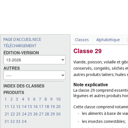
PAGE D'ACCUEIL NICE
Classes
Alphabétique
TÉLÉCHARGEMENT
Classe 29
ÉDITION-VERSION
Viande, poisson, volaille et gib
AUTRES
conservés, congelés, séchés et 
autres produits laitiers; huiles
Note explicative
INDEX DES CLASSES
La classe 29 comprend essentie
PRODUITS
légumes et autres produits ho
1
2
3
4
5
6
7
8
9
10
11
12
13
14
15
16
17
18
19
20
Cette classe comprend notamm
-
les aliments à base de via
21
22
23
24
25
26
27
28
29
30
31
32
33
34
-
les insectes comestibles;