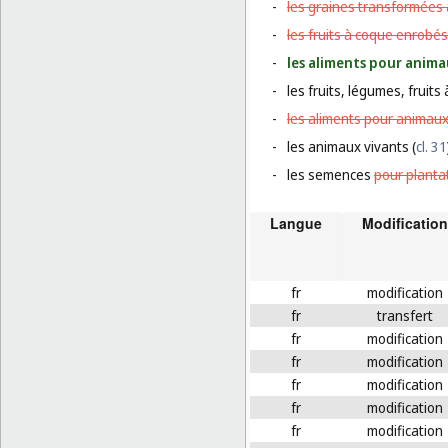
-
les graines transformées 
-
les fruits à coque enrobés
-
les aliments pour anima
-
les fruits, légumes, fruit
-
les aliments pour animaux
-
les animaux vivants (
cl. 31
-
les semences
pour planta
Langue
Modification
fr
modification
fr
transfert
fr
modification
fr
modification
fr
modification
fr
modification
fr
modification