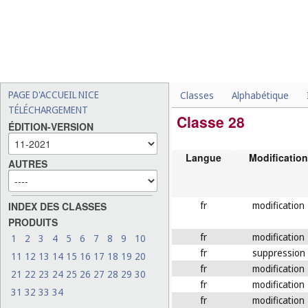
PAGE D'ACCUEIL NICE
Classes
Alphabétique
TÉLÉCHARGEMENT
Classe 28
ÉDITION-VERSION
Langue
Modification
AUTRES
fr
modification
INDEX DES CLASSES
PRODUITS
fr
modification
1
2
3
4
5
6
7
8
9
10
fr
suppression
11
12
13
14
15
16
17
18
19
20
fr
modification
21
22
23
24
25
26
27
28
29
30
fr
modification
31
32
33
34
fr
modification