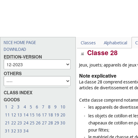
de plancher en bois (
cl. 19
-
les tapis chauffés électri
-
les géotextiles (
cl. 19
);
-
les tapis pour parcs pour 
-
les tentures murales en ma
NICE HOME PAGE
Classes
Alphabetical
C
DOWNLOAD
Classe 28
EDITION-VERSION
Jeux, jouets; appareils de jeux
OTHERS
Note explicative
La classe 28 comprend essentie
articles de divertissement et d
CLASS INDEX
GOODS
Cette classe comprend notamm
1
2
3
4
5
6
7
8
9
10
-
les appareils de divertiss
11
12
13
14
15
16
17
18
19
20
-
les objets de cotillon et l
21
22
23
24
25
26
27
28
29
30
chapeaux de cotillon en pa
pour fêtes;
31
32
33
34
-
le matériel de chasse et d