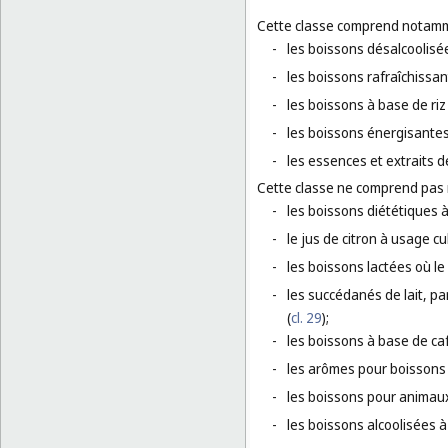
Cette classe comprend notamm
-
les boissons désalcoolisé
-
les boissons rafraîchissan
-
les boissons à base de riz
-
les boissons énergisantes
-
les essences et extraits d
Cette classe ne comprend pas
-
les boissons diététiques 
-
le jus de citron à usage cu
-
les boissons lactées où le
-
les succédanés de lait, par 
(
cl. 29
);
-
les boissons à base de caf
-
les arômes pour boissons 
-
les boissons pour animau
-
les boissons alcoolisées à 