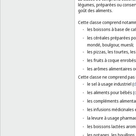
légumes, préparées ou conserv
goût des aliments.
Cette classe comprend notamm
-
les boissons à base de caf
-
les céréales préparées pou
mondé, boulgour, muesli;
-
les pizzas, les tourtes, l
-
les fruits à coque enrobés
-
les arômes alimentaires o
Cette classe ne comprend pas
-
le sel à usage industriel (
c
-
les aliments pour bébés (
c
-
les compléments alimentai
-
les infusions médicinales 
-
la levure à usage pharmac
-
les boissons lactées aroma
-
les potages, les bouillons 