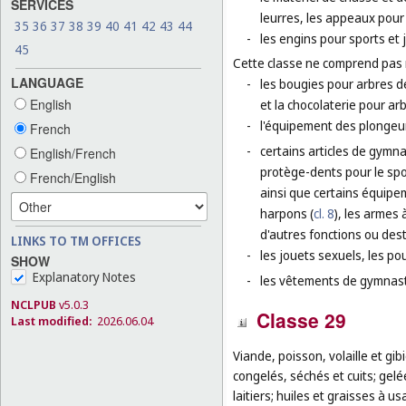
SERVICES
leurres, les appeaux pour
35
36
37
38
39
40
41
42
43
44
-
les engins pour sports et 
45
Cette classe ne comprend pas
LANGUAGE
-
les bougies pour arbres de
English
et la chocolaterie pour ar
-
l'équipement des plongeur
French
-
certains articles de gymna
English/French
protège-dents pour le spo
French/English
ainsi que certains équipe
harpons (
cl. 8
), les armes 
d'autres fonctions ou dest
LINKS TO TM OFFICES
-
les jouets sexuels, les po
SHOW
Explanatory Notes
-
les vêtements de gymnasti
NCLPUB
v5.0.3
Classe 29
Last modified:
2026.06.04
Viande, poisson, volaille et gib
congelés, séchés et cuits; gelé
laitiers; huiles et graisses à u