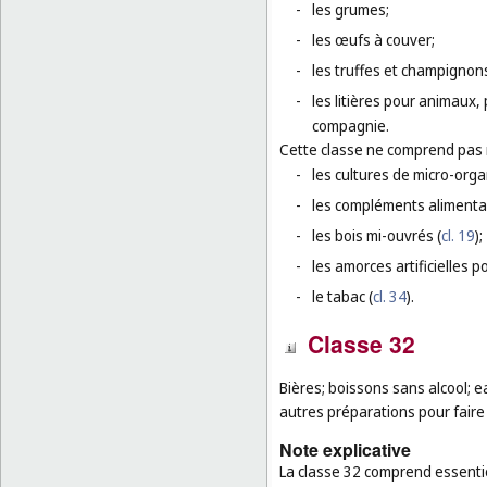
-
les grumes;
-
les œufs à couver;
-
les truffes et champignons
-
les litières pour animaux,
compagnie.
Cette classe ne comprend pas
-
les cultures de micro-org
-
les compléments alimenta
-
les bois mi-ouvrés (
cl. 19
);
-
les amorces artificielles p
-
le tabac (
cl. 34
).
Classe 32
Bières; boissons sans alcool; e
autres préparations pour faire
Note explicative
La classe 32 comprend essentie