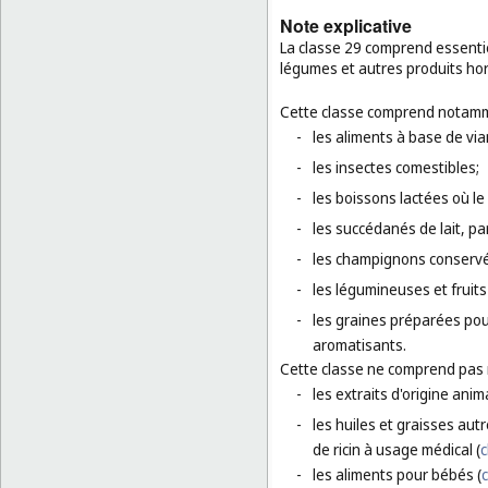
Note explicative
La classe 29 comprend essentiel
légumes et autres produits ho
Cette classe comprend notamm
-
les aliments à base de via
-
les insectes comestibles;
-
les boissons lactées où le
-
les succédanés de lait, par 
-
les champignons conservé
-
les légumineuses et fruit
-
les graines préparées pou
aromatisants.
Cette classe ne comprend pas
-
les extraits d'origine anim
-
les huiles et graisses autr
de ricin à usage médical (
c
-
les aliments pour bébés (
c