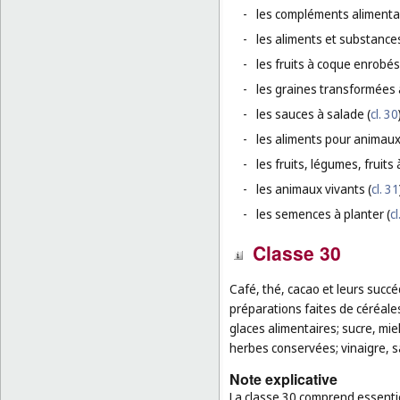
-
les compléments alimentai
-
les aliments et substance
-
les fruits à coque enrobés
-
les graines transformées 
-
les sauces à salade (
cl. 30
-
les aliments pour animaux
-
les fruits, légumes, fruit
-
les animaux vivants (
cl. 31
-
les semences à planter (
cl
Classe 30
Café, thé, cacao et leurs succé
préparations faites de céréales
glaces alimentaires; sucre, mie
herbes conservées; vinaigre, sa
Note explicative
La classe 30 comprend essentiel