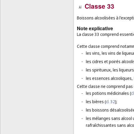
Classe 33
Boissons alcoolisées à l'except
Note explicative
La classe 33 comprend essentie
Cette classe comprend notamm
-
les vins, les vins de liqueu
-
les cidres et poirés alcooli
-
les spiritueux, les liqueurs
-
les essences alcooliques, l
Cette classe ne comprend pas
-
les potions médicinales (
cl
-
les bières (
cl. 32
);
-
les boissons désalcoolisée
-
les mélanges sans alcool u
rafraîchissantes sans alco