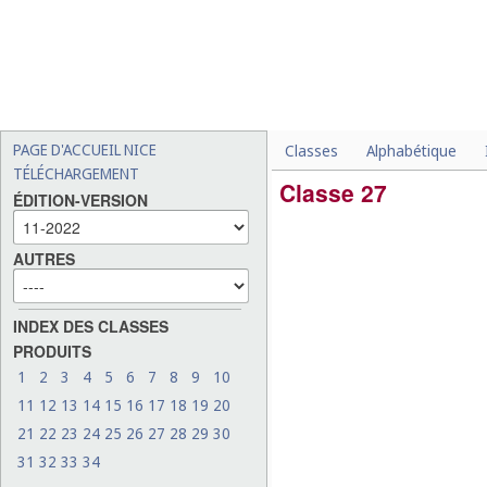
PAGE D'ACCUEIL NICE
Classes
Alphabétique
TÉLÉCHARGEMENT
Classe 27
ÉDITION-VERSION
AUTRES
INDEX DES CLASSES
PRODUITS
1
2
3
4
5
6
7
8
9
10
11
12
13
14
15
16
17
18
19
20
21
22
23
24
25
26
27
28
29
30
31
32
33
34