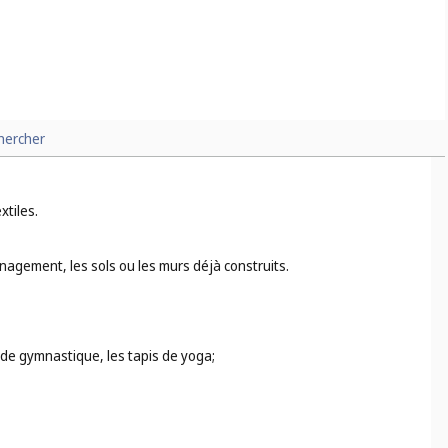
 pour les cheveux (
cl. 16
), les rubans de gymnastique rythmique
hercher
xtiles.
nagement, les sols ou les murs déjà construits.
is de gymnastique, les tapis de yoga;