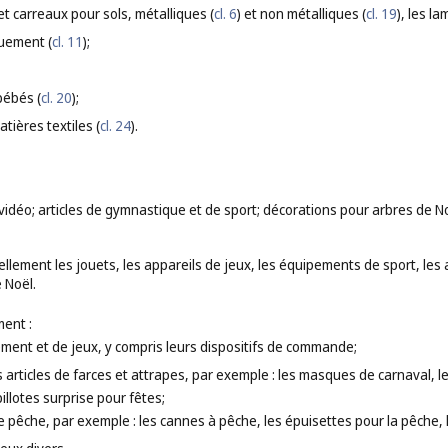
et carreaux pour sols, métalliques (
cl. 6
) et non métalliques (
cl. 19
), les l
quement (
cl. 11
);
bébés (
cl. 20
);
tières textiles (
cl. 24
).
 vidéo; articles de gymnastique et de sport; décorations pour arbres de No
lement les jouets, les appareils de jeux, les équipements de sport, les a
e Noël.
ent :
ement et de jeux, y compris leurs dispositifs de commande;
les articles de farces et attrapes, par exemple : les masques de carnaval, 
illotes surprise pour fêtes;
e pêche, par exemple : les cannes à pêche, les épuisettes pour la pêche, 