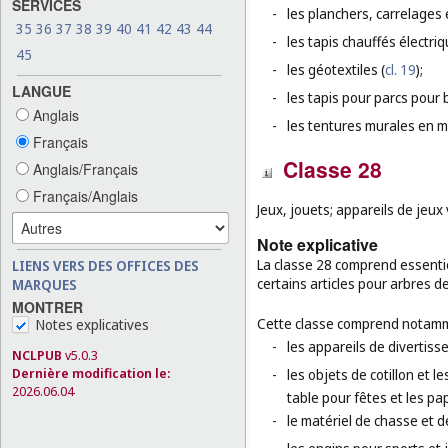
SERVICES
-
les planchers, carrelages 
35
36
37
38
39
40
41
42
43
44
-
les tapis chauffés électri
45
-
les géotextiles (
cl. 19
);
LANGUE
-
les tapis pour parcs pour 
Anglais
-
les tentures murales en ma
Français
Classe 28
Anglais/Français
Français/Anglais
Jeux, jouets; appareils de jeux
Note explicative
La classe 28 comprend essentiel
LIENS VERS DES OFFICES DES
certains articles pour arbres d
MARQUES
MONTRER
Cette classe comprend notamm
Notes explicatives
-
les appareils de divertiss
NCLPUB
v5.0.3
Dernière modification le:
-
les objets de cotillon et 
2026.06.04
table pour fêtes et les pap
-
le matériel de chasse et d