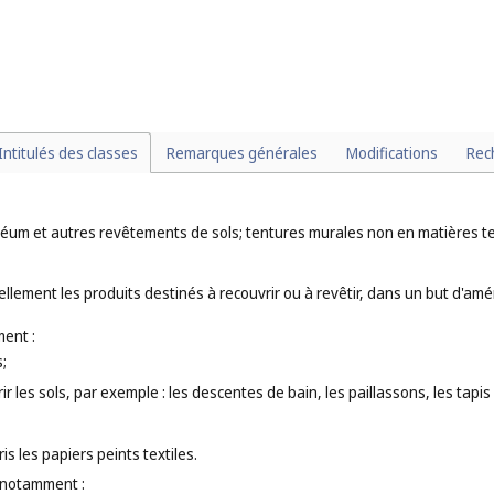
s de bijouterie, les breloques pour porte-clés (
cl. 14
);
 par exemple : les rubans et nœuds en papier autres que de mercerie ou
 23
);
ières synthétiques (
cl. 28
).
Intitulés des classes
Remarques générales
Modifications
Rec
oléum et autres revêtements de sols; tentures murales non en matières te
llement les produits destinés à recouvrir ou à revêtir, dans un but d'amé
ent :
;
rir les sols, par exemple : les descentes de bain, les paillassons, les tap
is les papiers peints textiles.
 notamment :