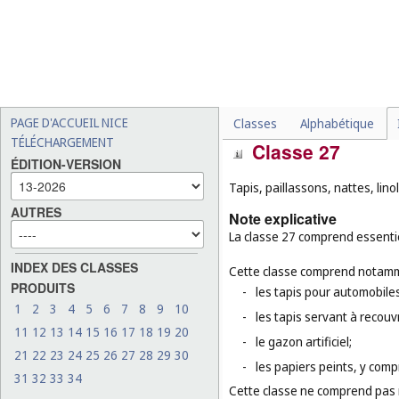
-
les breloques pour article
-
certains rubans et nœuds,
(
cl. 28
);
-
les fils à usage textile (
cl.
-
les arbres de Noël en mat
PAGE D'ACCUEIL NICE
Classes
Alphabétique
TÉLÉCHARGEMENT
Classe 27
ÉDITION-VERSION
Tapis, paillassons, nattes, lin
AUTRES
Note explicative
La classe 27 comprend essentie
INDEX DES CLASSES
Cette classe comprend notamm
PRODUITS
-
les tapis pour automobiles
1
2
3
4
5
6
7
8
9
10
-
les tapis servant à recouv
11
12
13
14
15
16
17
18
19
20
-
le gazon artificiel;
21
22
23
24
25
26
27
28
29
30
-
les papiers peints, y compr
31
32
33
34
Cette classe ne comprend pas