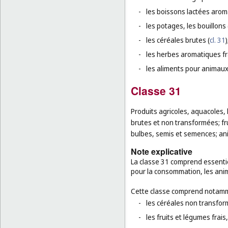
-
les boissons lactées aroma
-
les potages, les bouillons 
-
les céréales brutes (
cl. 31
)
-
les herbes aromatiques fr
-
les aliments pour animaux
Classe 31
Produits agricoles, aquacoles, 
brutes et non transformées; fru
bulbes, semis et semences; ani
Note explicative
La classe 31 comprend essentie
pour la consommation, les anim
Cette classe comprend notamm
-
les céréales non transfor
-
les fruits et légumes frais