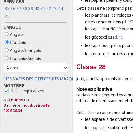
-
les papiers peints, y compr
SERVICES
Cette classe ne comprend pas
35
36
37
38
39
40
41
42
43
44
-
les planchers, carrelages 
45
de plancher en bois (
cl. 19
LANGUE
-
les tapis chauffés électri
Anglais
-
les géotextiles (
cl. 19
);
Français
-
les tapis pour parcs pour 
Anglais/Français
-
les tentures murales en ma
Français/Anglais
Classe 28
Jeux, jouets; appareils de jeux
LIENS VERS DES OFFICES DES MARQUES
MONTRER
Note explicative
Notes explicatives
La classe 28 comprend essentie
NCLPUB
v5.0.3
articles de divertissement et d
Dernière modification le:
2026.06.04
Cette classe comprend notamm
-
les appareils de divertiss
-
les objets de cotillon et l