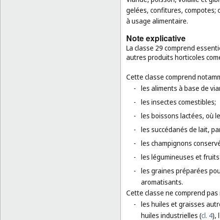
gelées, confitures, compotes; œ
à usage alimentaire.
Note explicative
La classe 29 comprend essentie
autres produits horticoles co
Cette classe comprend notamm
-
les aliments à base de via
-
les insectes comestibles;
-
les boissons lactées, où l
-
les succédanés de lait, par 
-
les champignons conservé
-
les légumineuses et fruit
-
les graines préparées pou
aromatisants.
Cette classe ne comprend pas
-
les huiles et graisses autr
huiles industrielles (
cl. 4
),