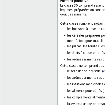
Note explicative
La classe 30 comprend essentiel
légumes, préparées ou conserv
goût des aliments.
Cette classe comprend notamm
-
les boissons à base de caf
-
les céréales préparées pou
mondé, boulgour, muesli;
-
les pizzas, les tourtes, l
-
les fruits à coque enrobés
-
les arômes alimentaires o
Cette classe ne comprend pas
-
le sel à usage industriel (
c
-
les arômes alimentaires ou
-
les infusions médicinales 
-
les aliments pour bébés (
c
-
les compléments alimentai
-
la levure à usage pharmac