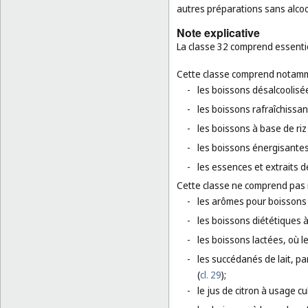
autres préparations sans alcoo
Note explicative
La classe 32 comprend essentie
Cette classe comprend notamm
-
les boissons désalcoolisé
-
les boissons rafraîchissan
-
les boissons à base de riz
-
les boissons énergisantes
-
les essences et extraits d
Cette classe ne comprend pas
-
les arômes pour boissons e
-
les boissons diététiques 
-
les boissons lactées, où le
-
les succédanés de lait, par 
(
cl. 29
);
-
le jus de citron à usage cu