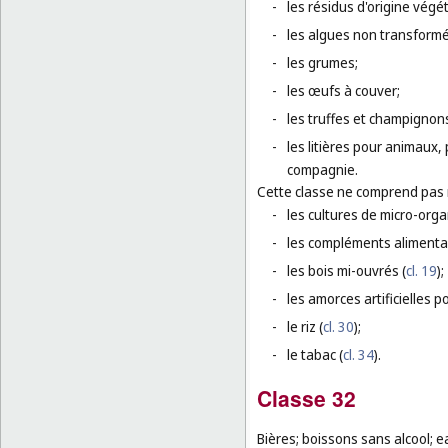
-
les résidus d'origine végét
-
les algues non transform
-
les grumes;
-
les œufs à couver;
-
les truffes et champignons
-
les litières pour animaux,
compagnie.
Cette classe ne comprend pas
-
les cultures de micro-org
-
les compléments alimenta
-
les bois mi-ouvrés (
cl. 19
);
-
les amorces artificielles p
-
le riz (
cl. 30
);
-
le tabac (
cl. 34
).
Classe 32
Bières; boissons sans alcool; e