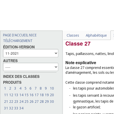
-
les breloques pour article
-
certains rubans et nœuds,
pour les cheveux (
cl. 16
),
-
les fils à usage textile (
cl.
-
les arbres de Noël en mat
PAGE D'ACCUEIL NICE
Classes
Alphabétique
TÉLÉCHARGEMENT
Classe 27
ÉDITION-VERSION
Tapis, paillassons, nattes, lin
AUTRES
Note explicative
La classe 27 comprend essentie
d'aménagement, les sols ou les
INDEX DES CLASSES
PRODUITS
Cette classe comprend notamm
1
2
3
4
5
6
7
8
9
10
-
les tapis pour automobiles
11
12
13
14
15
16
17
18
19
20
-
les tapis servant à recouvr
gymnastique, les tapis de
21
22
23
24
25
26
27
28
29
30
-
le gazon artificiel;
31
32
33
34