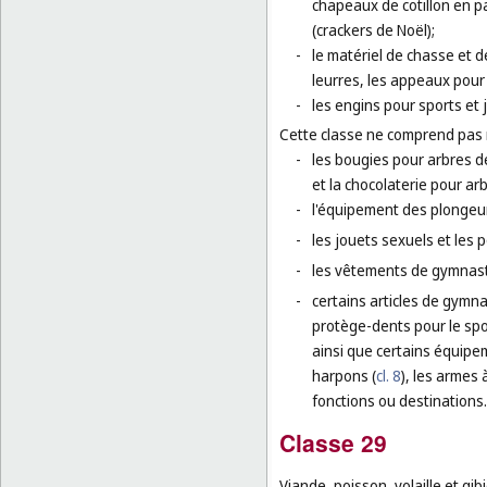
chapeaux de cotillon en pa
(crackers de Noël);
-
le matériel de chasse et d
leurres, les appeaux pour
-
les engins pour sports et 
Cette classe ne comprend pas
-
les bougies pour arbres de
et la chocolaterie pour ar
-
l'équipement des plongeur
-
les jouets sexuels et les 
-
les vêtements de gymnasti
-
certains articles de gymna
protège-dents pour le spo
ainsi que certains équipe
harpons (
cl. 8
), les armes 
fonctions ou destinations.
Classe 29
Viande, poisson, volaille et gib