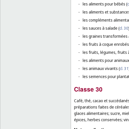
-
les aliments pour bébés (
c
-
les aliments et substance
-
les compléments alimentai
-
les sauces à salade (
cl. 30
-
les graines transformées 
-
les fruits à coque enrobés
-
les fruits, légumes, fruit
-
les aliments pour animaux
-
les animaux vivants (
cl. 31
-
les semences pour plantat
Classe 30
Café, thé, cacao et succédanés 
préparations faites de céréales
glaces alimentaires; sucre, mie
épices, herbes conservées; vina