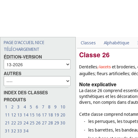
PAGE D'ACCUEIL NICE
Classes
Alphabétique
TÉLÉCHARGEMENT
Classe 26
ÉDITION-VERSION
Dentelles
, lacets
et broderies, 
AUTRES
aiguilles; fleurs artificielles;
Note explicative
La classe 26 comprend essentie
INDEX DES CLASSES
synthétiques et les décorations
PRODUITS
divers, non compris dans d'aut
1
2
3
4
5
6
7
8
9
10
Cette classe comprend notamm
11
12
13
14
15
16
17
18
19
20
-
les perruques, les toupets
21
22
23
24
25
26
27
28
29
30
-
les barrettes, les bandea
31
32
33
34