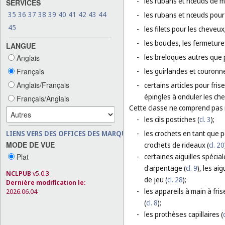
-
les rubans et nœuds de me
SERVICES
35
36
37
38
39
40
41
42
43
44
-
les rubans et nœuds pour 
45
-
les filets pour les cheveux
-
les boucles, les fermetures
LANGUE
-
les breloques autres que p
Anglais
Français
-
les guirlandes et couron
Anglais/Français
-
certains articles pour fris
épingles à onduler les che
Français/Anglais
Cette classe ne comprend pas
-
les cils postiches (
cl. 3
);
LIENS VERS DES OFFICES DES MARQUES
-
les crochets en tant que pe
MODE DE VUE
crochets de rideaux (
cl. 20
Plat
-
certaines aiguilles spécial
d'arpentage (
cl. 9
), les ai
NCLPUB
v5.0.3
de jeu (
cl. 28
);
Dernière modification le:
-
les appareils à main à fris
2026.06.04
(
cl. 8
);
-
les prothèses capillaires (