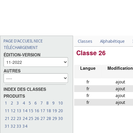
PAGE D'ACCUEIL NICE
Classes
Alphabétique
TÉLÉCHARGEMENT
Classe 26
ÉDITION-VERSION
Langue
Modification
AUTRES
fr
ajout
fr
ajout
INDEX DES CLASSES
fr
ajout
PRODUITS
fr
ajout
1
2
3
4
5
6
7
8
9
10
11
12
13
14
15
16
17
18
19
20
21
22
23
24
25
26
27
28
29
30
31
32
33
34