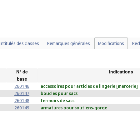
Intitulés des classes
Remarques générales
Modifications
Rec
N° de
Indications
base
260146
accessoires pour articles de lingerie [mercerie]
260147
boucles pour sacs
260148
fermoirs de sacs
260149
armatures pour soutiens-gorge