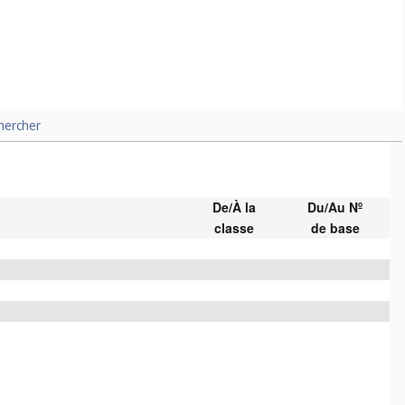
hercher
De/À la
Du/Au Nº
classe
de base