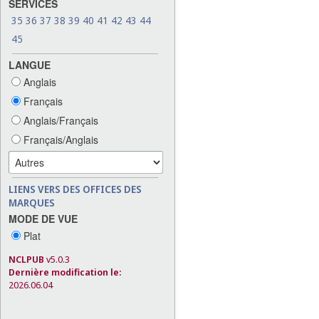
SERVICES
35
36
37
38
39
40
41
42
43
44
45
LANGUE
Anglais
Français
Anglais/Français
Français/Anglais
LIENS VERS DES OFFICES DES
MARQUES
MODE DE VUE
Plat
NCLPUB
v5.0.3
Dernière modification le:
2026.06.04