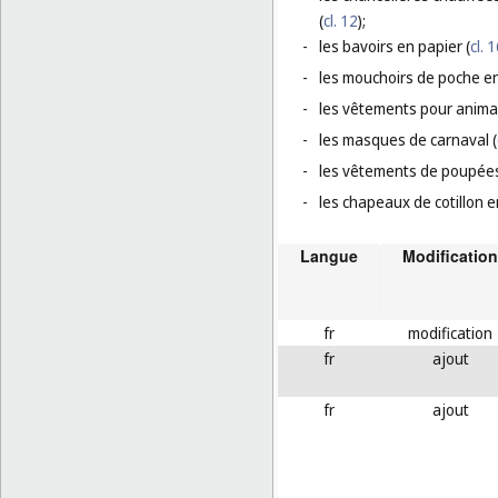
(
cl. 12
);
-
les bavoirs en papier (
cl. 
-
les mouchoirs de poche en
-
les vêtements pour anima
-
les masques de carnaval (
-
les vêtements de poupées
-
les chapeaux de cotillon e
Langue
Modification
fr
modification
fr
ajout
fr
ajout