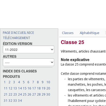
PAGE D'ACCUEIL NICE
Classes
Alphabétique
TÉLÉCHARGEMENT
Classe 25
ÉDITION-VERSION
Vêtements, articles chaussants
AUTRES
Note explicative
La classe 25 comprend essentie
INDEX DES CLASSES
Cette classe comprend notamm
PRODUITS
-
les parties de vêtements, d
1
2
3
4
5
6
7
8
9
10
manchettes, les poches, le
11
12
13
14
15
16
17
18
19
20
casquettes, les carcasse
21
22
23
24
25
26
27
28
29
30
-
les vêtements et articles 
31
32
33
34
l'habillement pour cyclist