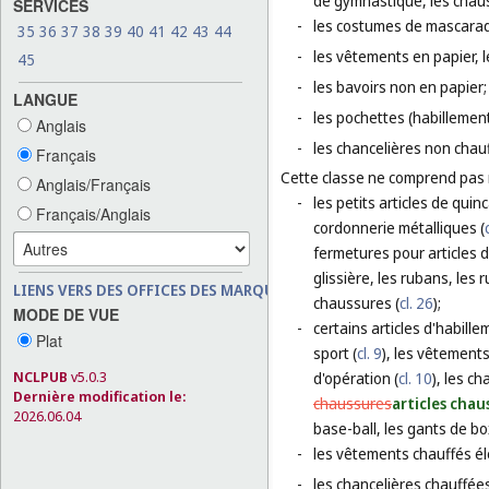
de gymnastique, les chaus
SERVICES
-
les costumes de mascara
35
36
37
38
39
40
41
42
43
44
-
les vêtements en papier, l
45
-
les bavoirs non en papier;
LANGUE
-
les pochettes (habillement
Anglais
-
les chancelières non chau
Français
Cette classe ne comprend pas
Anglais/Français
-
les petits articles de quin
Français/Anglais
cordonnerie métalliques (
fermetures pour articles d
glissière, les rubans, les
LIENS VERS DES OFFICES DES MARQUES
chaussures (
cl. 26
);
MODE DE VUE
-
certains articles d'habill
Plat
sport (
cl. 9
), les vêtements
NCLPUB
v5.0.3
d'opération (
cl. 10
), les c
Dernière modification le:
chaussures
articles chau
2026.06.04
base-ball, les gants de bo
-
les vêtements chauffés él
-
les chancelières chauffée