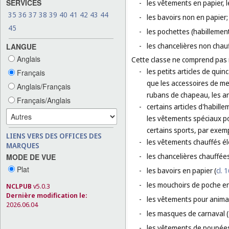
SERVICES
-
les vêtements en papier, l
35
36
37
38
39
40
41
42
43
44
-
les bavoirs non en papier;
45
-
les pochettes (habillement
-
les chancelières non chau
LANGUE
Anglais
Cette classe ne comprend pas
-
les petits articles de quin
Français
que les accessoires de mer
Anglais/Français
rubans de chapeau, les ar
Français/Anglais
-
certains articles d'habill
les vêtements spéciaux po
certains sports, par exemp
LIENS VERS DES OFFICES DES
-
les vêtements chauffés él
MARQUES
-
les chancelières chauffée
MODE DE VUE
Plat
-
les bavoirs en papier (
cl. 
-
les mouchoirs de poche en
NCLPUB
v5.0.3
Dernière modification le:
-
les vêtements pour anima
2026.06.04
-
les masques de carnaval (
-
les vêtements de poupées