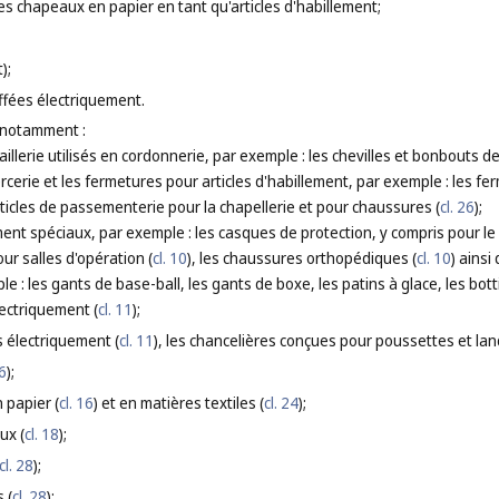
es chapeaux en papier en tant qu'articles d'habillement;
);
ffées électriquement.
 notamment :
caillerie utilisés en cordonnerie, par exemple : les chevilles et bonbouts 
cerie et les fermetures pour articles d'habillement, par exemple : les ferm
ticles de passementerie pour la chapellerie et pour chaussures (
cl. 26
);
ement spéciaux, par exemple : les casques de protection, y compris pour le 
ur salles d'opération (
cl. 10
), les chaussures orthopédiques (
cl. 10
) ains
le : les gants de base-ball, les gants de boxe, les patins à glace, les bot
ectriquement (
cl. 11
);
s électriquement (
cl. 11
), les chancelières conçues pour poussettes et lan
16
);
 papier (
cl. 16
) et en matières textiles (
cl. 24
);
ux (
cl. 18
);
cl. 28
);
 (
cl. 28
);