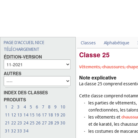
PAGE D'ACCUEIL NICE
Classes
Alphabétique
TÉLÉCHARGEMENT
Classe 25
ÉDITION-VERSION
Vêtements, chaussures, chapel
AUTRES
Note explicative
La classe 25 comprend essentie
INDEX DES CLASSES
Cette classe comprend notamm
PRODUITS
-
les parties de vêtements,
1
2
3
4
5
6
7
8
9
10
confectionnées, les talons
11
12
13
14
15
16
17
18
19
20
-
les vêtements et
chaussu
21
22
23
24
25
26
27
28
29
30
et de karaté, les chaussur
31
32
33
34
-
les costumes de mascara