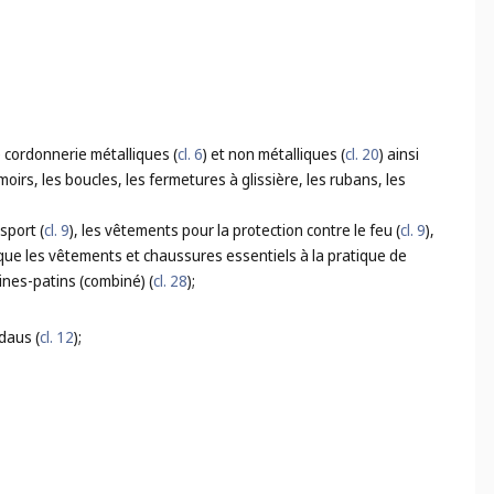
de cordonnerie métalliques (
cl. 6
) et non métalliques (
cl. 20
) ainsi
oirs, les boucles, les fermetures à glissière, les rubans, les
sport (
cl. 9
), les vêtements pour la protection contre le feu (
cl. 9
),
i que les vêtements et chaussures essentiels à la pratique de
tines-patins (combiné) (
cl. 28
);
daus (
cl. 12
);