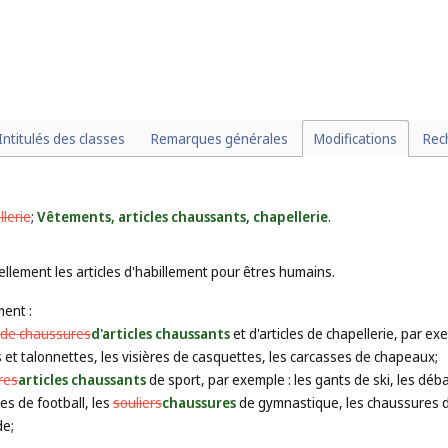
Intitulés des classes
Remarques générales
Modifications
Rec
lerie
;
Vêtements, articles chaussants, chapellerie
.
llement les articles d'habillement pour êtres humains.
ent :
de chaussures
d'articles chaussants
et d'articles de chapellerie, par e
 et talonnettes, les visières de casquettes, les carcasses de chapeaux;
res
articles chaussants
de sport, par exemple : les gants de ski, les déb
es de football, les
souliers
chaussures
de gymnastique, les chaussures d
de;