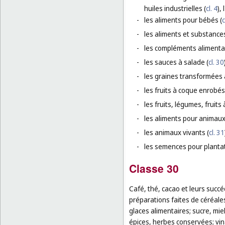
huiles industrielles (
cl. 4
),
-
les aliments pour bébés (
c
-
les aliments et substance
-
les compléments alimentai
-
les sauces à salade (
cl. 30
-
les graines transformées 
-
les fruits à coque enrobés
-
les fruits, légumes, fruit
-
les aliments pour animaux
-
les animaux vivants (
cl. 31
-
les semences pour plantat
Classe 30
Café, thé, cacao et leurs succé
préparations faites de céréales
glaces alimentaires; sucre, mie
épices, herbes conservées; vina