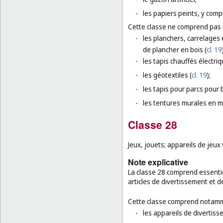
-
les papiers peints, y compr
Cette classe ne comprend pas
-
les planchers, carrelages 
de plancher en bois (
cl. 19
-
les tapis chauffés électri
-
les géotextiles (
cl. 19
);
-
les tapis pour parcs pour 
-
les tentures murales en ma
Classe 28
Jeux, jouets; appareils de jeux
Note explicative
La classe 28 comprend essentie
articles de divertissement et d
Cette classe comprend notamm
-
les appareils de divertiss