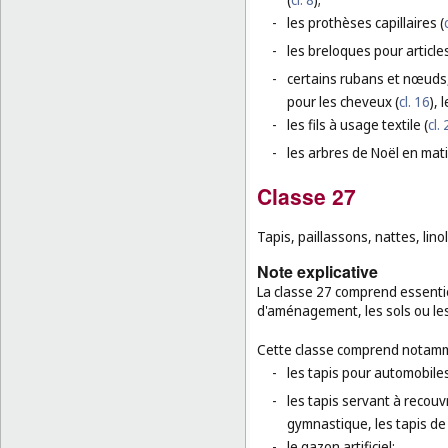
-
les prothèses capillaires (
-
les breloques pour article
-
certains rubans et nœuds,
pour les cheveux (
cl. 16
),
-
les fils à usage textile (
cl.
-
les arbres de Noël en mat
Classe 27
Tapis, paillassons, nattes, lin
Note explicative
La classe 27 comprend essentie
d'aménagement, les sols ou les
Cette classe comprend notamm
-
les tapis pour automobiles
-
les tapis servant à recouvr
gymnastique, les tapis de
-
le gazon artificiel;