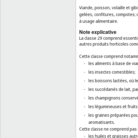
Viande, poisson, volaille et gib
gelées, confitures, compotes; œ
à usage alimentaire.
Note explicative
La classe 29 comprend essentie
autres produits horticoles co
Cette classe comprend notamm
-
les aliments à base de via
-
les insectes comestibles;
-
les boissons lactées, où l
-
les succédanés de lait, par 
-
les champignons conservé
-
les légumineuses et fruit
-
les graines préparées pou
aromatisants.
Cette classe ne comprend pas
-
les huiles et graisses autr