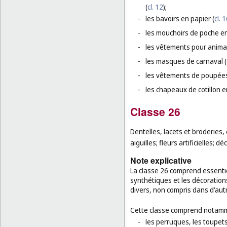
(
cl. 12
);
-
les bavoirs en papier (
cl. 
-
les mouchoirs de poche en
-
les vêtements pour anima
-
les masques de carnaval (
-
les vêtements de poupées
-
les chapeaux de cotillon e
Classe 26
Dentelles, lacets et broderies,
aiguilles; fleurs artificielles;
Note explicative
La classe 26 comprend essentie
synthétiques et les décorations
divers, non compris dans d'aut
Cette classe comprend notamm
-
les perruques, les toupets