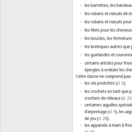
-
les barrettes, les bandea
-
les rubans et nœuds de me
-
les rubans et nœuds pour 
-
les filets pour les cheveux
-
les boucles, les fermetures
-
les breloques autres que p
-
les guirlandes et couronnes
-
certains articles pour fris
épingles à onduler les che
Cette classe ne comprend pas
-
les cils postiches (
cl. 3
);
-
les crochets en tant que pe
crochets de rideaux (
cl. 20
-
certaines aiguilles spécial
d'arpentage (
cl. 9
), les ai
de jeu (
cl. 28
);
-
les appareils à main à fris
(
cl. 8
);