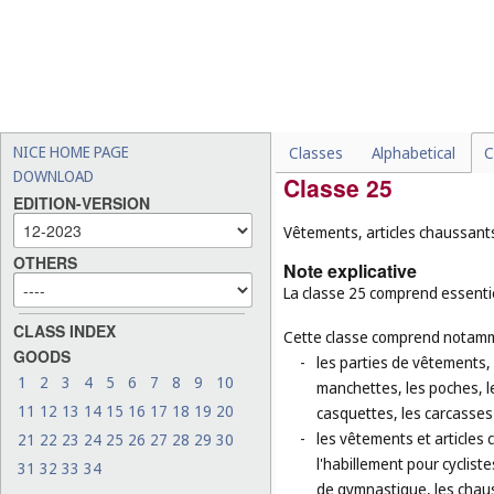
-
le linge de table en papier
-
les rideaux de sécurité en
décoration (
cl. 20
);
-
les couvertures de chevau
-
certains textiles et tissus
les tissus isolants (
cl. 17
),
NICE HOME PAGE
Classes
Alphabetical
C
DOWNLOAD
Classe 25
EDITION-VERSION
Vêtements, articles chaussants
OTHERS
Note explicative
La classe 25 comprend essentie
CLASS INDEX
Cette classe comprend notamm
GOODS
-
les parties de vêtements, d
1
2
3
4
5
6
7
8
9
10
manchettes, les poches, le
11
12
13
14
15
16
17
18
19
20
casquettes, les carcasse
-
les vêtements et articles 
21
22
23
24
25
26
27
28
29
30
l'habillement pour cyclist
31
32
33
34
de gymnastique, les chaus