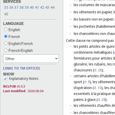
SERVICES
-
les costumes de mascara
35
36
37
38
39
40
41
42
43
44
-
les vêtements en papier, l
45
-
les bavoirs non en papier;
LANGUAGE
-
les pochettes (habillement
English
-
les chancelières non chau
French
Cette classe ne comprend pas
English/French
-
les petits articles de quin
French/English
cordonnerie métalliques (
fermetures pour articles d
glissière, les rubans, les
LINKS TO TM OFFICES
chaussures (
cl. 26
);
SHOW
-
certains articles d'habill
Explanatory Notes
sport (
cl. 9
), les vêtements
NCLPUB
v5.0.3
d'opération (
cl. 10
), les c
Last modified:
2026.06.04
essentiels à la pratique d
patins à glace (
cl. 28
);
-
les vêtements chauffés él
-
les chancelières chauffée