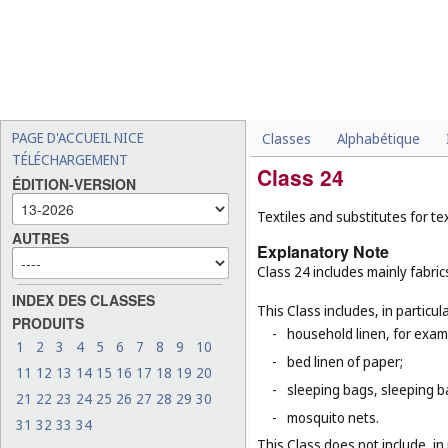
PAGE D'ACCUEIL NICE
Classes
Alphabétique
TÉLÉCHARGEMENT
Class 24
ÉDITION-VERSION
Textiles and substitutes for text
AUTRES
Explanatory Note
Class 24 includes mainly fabric
INDEX DES CLASSES
This Class includes, in particula
PRODUITS
-
household linen, for examp
1
2
3
4
5
6
7
8
9
10
-
bed linen of paper;
11
12
13
14
15
16
17
18
19
20
-
sleeping bags, sleeping ba
21
22
23
24
25
26
27
28
29
30
-
mosquito nets.
31
32
33
34
This Class does not include, in 