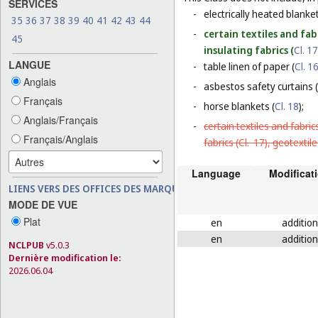
SERVICES
-
electrically heated blanke
35
36
37
38
39
40
41
42
43
44
-
certain textiles and fab
45
insulating fabrics (
Cl. 17
LANGUE
-
table linen of paper (
Cl. 1
Anglais
-
asbestos safety curtains (
Français
-
horse blankets (
Cl. 18
);
Anglais/Français
-
certain textiles and fabric
Français/Anglais
fabrics (
Cl. 17
), geotextile
Language
Modificat
LIENS VERS DES OFFICES DES MARQUES
MODE DE VUE
Plat
en
addition
en
addition
NCLPUB
v5.0.3
Dernière modification le:
2026.06.04