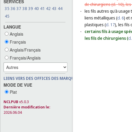
SERVICES
de chirurgiens (
cl. 10
), le
35
36
37
38
39
40
41
42
43
44
-
les fils autres qu'à usage 
45
liens métalliques (
cl. 6
) et
plastiques (
cl. 17
), les fils
LANGUE
-
certains fils à usage spéc
Anglais
les fils de chirurgiens (
cl
Français
Anglais/Français
Français/Anglais
LIENS VERS DES OFFICES DES MARQUES
MODE DE VUE
Plat
NCLPUB
v5.0.3
Dernière modification le:
2026.06.04