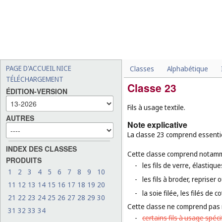
PAGE D'ACCUEIL NICE
Classes
Alphabétique
TÉLÉCHARGEMENT
Classe 23
ÉDITION-VERSION
Fils à usage textile.
AUTRES
Note explicative
La classe 23 comprend essentiel
INDEX DES CLASSES
Cette classe comprend notamm
PRODUITS
-
les fils de verre, élastiq
1
2
3
4
5
6
7
8
9
10
-
les fils à broder, repriser
11
12
13
14
15
16
17
18
19
20
-
la soie filée, les filés de co
21
22
23
24
25
26
27
28
29
30
Cette classe ne comprend pas
31
32
33
34
-
certains fils à usage spécif