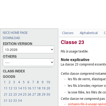
NICE HOME PAGE
Classes
Alphabetical
C
DOWNLOAD
Classe 23
EDITION-VERSION
Fils à usage textile.
OTHERS
Note explicative
La classe 23 comprend essentiel
CLASS INDEX
Cette classe comprend notamm
GOODS
-
les fils de verre, élastiq
1
2
3
4
5
6
7
8
9
10
-
les fils à broder, repriser
11
12
13
14
15
16
17
18
19
20
-
la soie filée, les filés de co
21
22
23
24
25
26
27
28
29
30
Cette classe ne comprend pas
31
32
33
34
-
certains fils à usage spécif