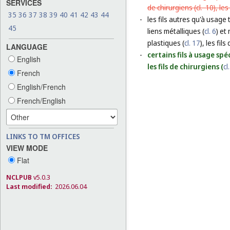
SERVICES
de chirurgiens (
cl. 10
), le
35
36
37
38
39
40
41
42
43
44
-
les fils autres qu'à usage 
45
liens métalliques (
cl. 6
) et
plastiques (
cl. 17
), les fils
LANGUAGE
-
certains fils à usage spéc
English
les fils de chirurgiens (
cl
French
English/French
French/English
LINKS TO TM OFFICES
VIEW MODE
Flat
NCLPUB
v5.0.3
Last modified:
2026.06.04