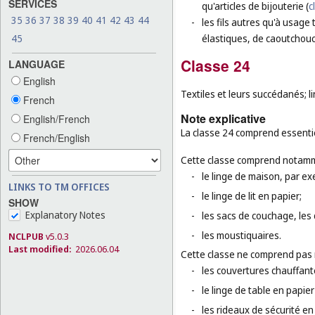
SERVICES
qu'articles de bijouterie (
c
35
36
37
38
39
40
41
42
43
44
-
les fils autres qu'à usage 
45
élastiques, de caoutchouc
Classe 24
LANGUAGE
English
Textiles et leurs succédanés; l
French
Note explicative
English/French
La classe 24 comprend essenti
French/English
Cette classe comprend notamm
-
le linge de maison, par exe
LINKS TO TM OFFICES
-
le linge de lit en papier;
SHOW
Explanatory Notes
-
les sacs de couchage, les
-
les moustiquaires.
NCLPUB
v5.0.3
Last modified:
2026.06.04
Cette classe ne comprend pas
-
les couvertures chauffant
-
le linge de table en papier
-
les rideaux de sécurité en