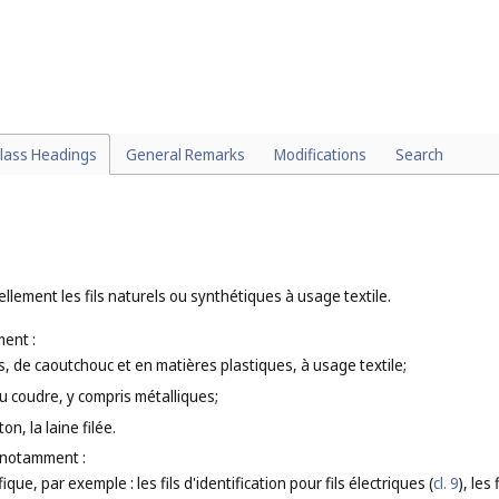
ge en papier ou en carton (
cl. 16
), en caoutchouc ou en matières plastiqu
ssés selon leur fonction ou leur destination, par exemple : les filets de sa
nts pour le voyage (
cl. 18
), les filets pour les cheveux (
cl. 26
), les sacs de
t, non en matières textiles, classés selon le matériau dont ils sont con
. 16
), en caoutchouc (
cl. 17
), en cuir (
cl. 18
);
l. 25
).
lass Headings
General Remarks
Modifications
Search
lement les fils naturels ou synthétiques à usage textile.
ent :
ues, de caoutchouc et en matières plastiques, à usage textile;
 ou coudre, y compris métalliques;
ton, la laine filée.
 notamment :
ique, par exemple : les fils d'identification pour fils électriques (
cl. 9
), les