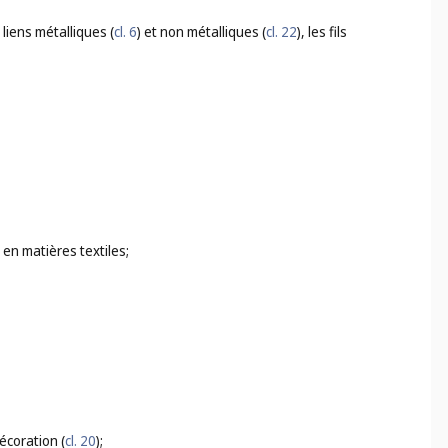
 liens métalliques (
cl. 6
) et non métalliques (
cl. 22
), les fils
e en matières textiles;
écoration (
cl. 20
);