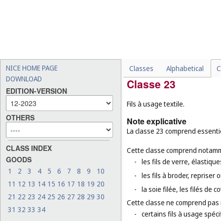
-
les matières de rembourra
-
certains filets et sacs cla
sacs-housses pour vêteme
-
les sacs de conditionnemen
en matières plastiques (
cl
-
les voiles d'habillement (
c
NICE HOME PAGE
Classes
Alphabetical
C
DOWNLOAD
Classe 23
EDITION-VERSION
Fils à usage textile.
OTHERS
Note explicative
La classe 23 comprend essentiel
CLASS INDEX
Cette classe comprend notamm
GOODS
-
les fils de verre, élastiq
1
2
3
4
5
6
7
8
9
10
-
les fils à broder, repriser
11
12
13
14
15
16
17
18
19
20
-
la soie filée, les filés de co
21
22
23
24
25
26
27
28
29
30
Cette classe ne comprend pas
31
32
33
34
-
certains fils à usage spécif