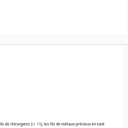
es (
cl. 17
);
uvetage (
cl. 9
), les filets porte-bagages pour véhicules (
cl. 12
), les
 golf (
cl. 28
), les filets (articles de sport) (
cl. 28
);
stitués, par exemple : les sacs de conditionnement en papier ou
 fils de chirurgiens (
cl. 10
), les fils de métaux précieux en tant