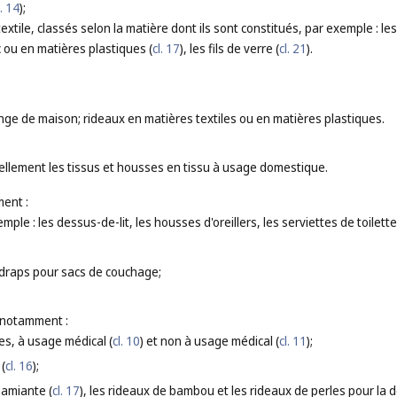
l. 14
);
textile, classés selon la matière dont ils sont constitués, par exemple : les
 ou en matières plastiques (
cl. 17
), les fils de verre (
cl. 21
).
inge de maison; rideaux en matières textiles ou en matières plastiques.
ellement les tissus et housses en tissu à usage domestique.
ent :
mple : les dessus-de-lit, les housses d'oreillers, les serviettes de toilett
 draps pour sacs de couchage;
 notamment :
es, à usage médical (
cl. 10
) et non à usage médical (
cl. 11
);
 (
cl. 16
);
 amiante (
cl. 17
), les rideaux de bambou et les rideaux de perles pour la d