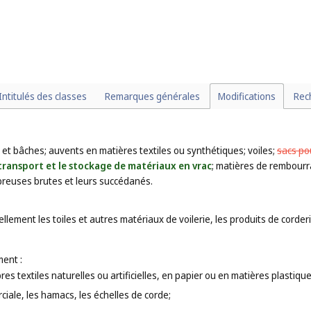
Intitulés des classes
Remarques générales
Modifications
Rec
es et bâches; auvents en matières textiles ou synthétiques; voiles;
sacs po
ransport et le stockage de matériaux en vrac
; matières de rembourr
ibreuses brutes et leurs succédanés.
lement les toiles et autres matériaux de voilerie, les produits de corder
ent :
ibres textiles naturelles ou artificielles, en papier ou en matières plastique
ciale, les hamacs, les échelles de corde;