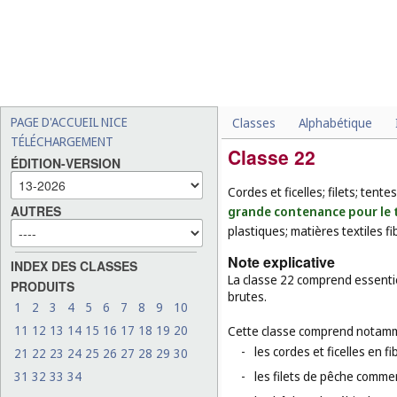
PAGE D'ACCUEIL NICE
Classes
Alphabétique
TÉLÉCHARGEMENT
Classe 22
ÉDITION-VERSION
Cordes et ficelles; filets; tent
AUTRES
grande contenance pour le t
plastiques; matières textiles f
Note explicative
INDEX DES CLASSES
La classe 22 comprend essentiel
PRODUITS
brutes.
1
2
3
4
5
6
7
8
9
10
11
12
13
14
15
16
17
18
19
20
Cette classe comprend notamm
-
les cordes et ficelles en f
21
22
23
24
25
26
27
28
29
30
31
32
33
34
-
les filets de pêche commer