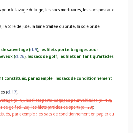
ts pour le lavage du linge, les sacs mortuaires, les sacs postaux;
 la toile de jute, la laine traitée ou brute, la soie brute.
ts de sauvetage (
cl. 9
), les filets porte-bagages pour
cheveux (
cl. 26
), les sacs de golf, les filets en tant qu'articles
ont constitués, par exemple : les sacs de conditionnement
es (
cl. 17
);
uvetage (
cl. 9
), les filets porte-bagages pour véhicules (
cl. 12
),
cs de golf (
cl. 28
), les filets (articles de sport) (
cl. 28
)
;
stitués, par exemple : les sacs de conditionnement en papier ou