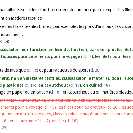
ar ailleurs selon leur fonction ou leur destination, par exemple : les file
nt en matières textiles;
 et les fibres textiles brutes, par exemple : les poils d'animaux, les cocons,
 notamment :
cl. 6
);
lassés selon leur fonction ou leur destination, par exemple : les file
cs-housses pour vêtements pour le voyage (
cl. 18
), les filets pour les 
ts de musique (
cl. 15
) et pour raquettes de sport (
cl. 28
);
ent, non en matières textiles, classés selon le matériau dont ils s
 plastiques (
cl. 16
), en caoutchouc (
cl. 17
), en cuir (
cl. 18
)
;
ge en papier ou en carton (
cl. 16
), en caoutchouc ou en matières plastiqu
ssés selon leur fonction ou leur destination, par exemple : les filets de sa
tements pour le voyage (
cl. 18
), les filets pour les cheveux (
cl. 26
), les sa
t, non en matières textiles, classés selon le matériau dont ils sont con
. 16
), en caoutchouc (
cl. 17
), en cuir (
cl. 18
)
;
l. 25
).