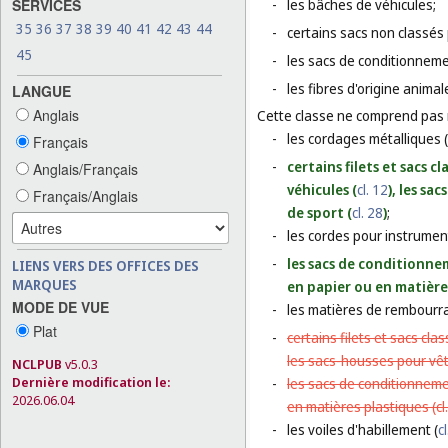
SERVICES
-
les bâches de véhicules;
35
36
37
38
39
40
41
42
43
44
-
certains sacs non classés p
45
-
les sacs de conditionneme
-
les fibres d'origine animale
LANGUE
Anglais
Cette classe ne comprend pas
-
les cordages métalliques (
Français
-
certains filets et sacs c
Anglais/Français
véhicules (
cl. 12
), les sa
Français/Anglais
de sport (
cl. 28
)
;
-
les cordes pour instrumen
-
les sacs de conditionnem
LIENS VERS DES OFFICES DES
MARQUES
en papier ou en matières
MODE DE VUE
-
les matières de rembourra
Plat
-
certains filets et sacs cla
les sacs-housses pour vê
NCLPUB
v5.0.3
Dernière modification le:
-
les sacs de conditionnemen
2026.06.04
en matières plastiques (
cl
-
les voiles d'habillement (
c