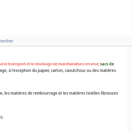
hercher
ur le transport et le stockage de marchandises en vrac
;
sacs de
age, à l'exception du papier, carton, caoutchouc ou des matières
ie, les matières de rembourrage et les matières textiles fibreuses
s;