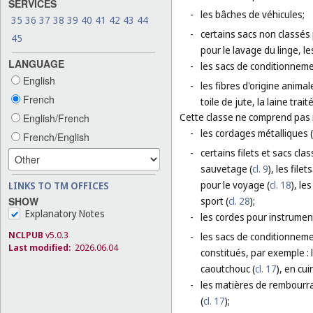
SERVICES
-
les bâches de véhicules;
35
36
37
38
39
40
41
42
43
44
-
certains sacs non classés p
45
pour le lavage du linge, l
LANGUAGE
-
les sacs de conditionneme
English
-
les fibres d'origine animal
French
toile de jute, la laine trai
Cette classe ne comprend pas
English/French
-
les cordages métalliques (
French/English
-
certains filets et sacs cla
sauvetage (
cl. 9
), les fil
pour le voyage (
cl. 18
), le
LINKS TO TM OFFICES
sport (
cl. 28
);
SHOW
Explanatory Notes
-
les cordes pour instrumen
NCLPUB
v5.0.3
-
les sacs de conditionnemen
Last modified:
2026.06.04
constitués, par exemple :
caoutchouc (
cl. 17
), en cuir
-
les matières de rembourra
(
cl. 17
);