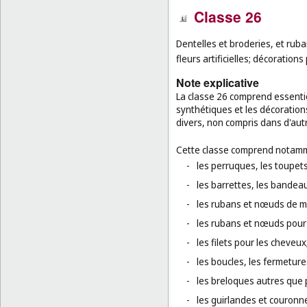
Classe 26
Dentelles et broderies, et ruba
fleurs artificielles; décoratio
Note explicative
La classe 26 comprend essentie
synthétiques et les décorations
divers, non compris dans d'aut
Cette classe comprend notamm
-
les perruques, les toupets
-
les barrettes, les bandea
-
les rubans et nœuds de me
-
les rubans et nœuds pour 
-
les filets pour les cheveux
-
les boucles, les fermetures
-
les breloques autres que p
-
les guirlandes et couronnes