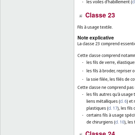
-
les voiles d'habillement (
c
Classe 23
Fils à usage textile.
Note explicative
La classe 23 comprend essentiel
Cette classe comprend notamm
-
les fils de verre, élastiq
-
les fils à broder, repriser
-
la soie filée, les filés de co
Cette classe ne comprend pas
-
les fils autres qu'à usage 
liens métalliques (
cl. 6
) et
plastiques (
cl. 17
), les fils
-
certains fils à usage spécif
de chirurgiens (
cl. 10
), les
Classe 24