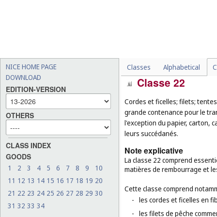
manucure, les limes émeri 
-
les couverts (
cl. 8
) et les 
coupe-légumes, les coupe-
-
les peignes anti-poux (
cl.
-
les ustensiles de cuisson 
-
les miroirs pour la toilette 
NICE HOME PAGE
Classes
Alphabetical
C
DOWNLOAD
Classe 22
EDITION-VERSION
Cordes et ficelles; filets; tent
grande contenance pour le tra
OTHERS
l'exception du papier, carton, 
leurs succédanés.
CLASS INDEX
Note explicative
GOODS
La classe 22 comprend essentiel
1
2
3
4
5
6
7
8
9
10
matières de rembourrage et les
11
12
13
14
15
16
17
18
19
20
Cette classe comprend notamm
21
22
23
24
25
26
27
28
29
30
-
les cordes et ficelles en f
31
32
33
34
-
les filets de pêche commer