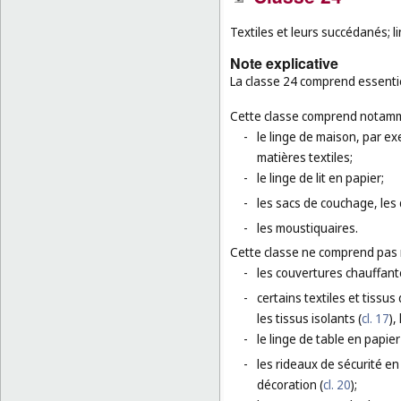
Textiles et leurs succédanés; l
Note explicative
La classe 24 comprend essenti
Cette classe comprend notamm
-
le linge de maison, par exe
matières textiles;
-
le linge de lit en papier;
-
les sacs de couchage, les
-
les moustiquaires.
Cette classe ne comprend pas
-
les couvertures chauffant
-
certains textiles et tissus
les tissus isolants (
cl. 17
),
-
le linge de table en papier
-
les rideaux de sécurité en
décoration (
cl. 20
);