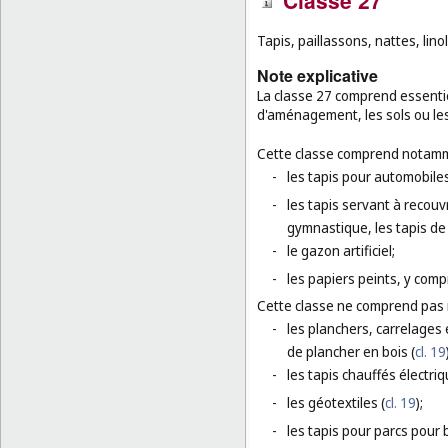
Classe 27
Tapis, paillassons, nattes, lin
Note explicative
La classe 27 comprend essentie
d'aménagement, les sols ou les
Cette classe comprend notamm
-
les tapis pour automobiles
-
les tapis servant à recouvr
gymnastique, les tapis de
-
le gazon artificiel;
-
les papiers peints, y compr
Cette classe ne comprend pas
-
les planchers, carrelages 
de plancher en bois (
cl. 19
-
les tapis chauffés électri
-
les géotextiles (
cl. 19
);
-
les tapis pour parcs pour 