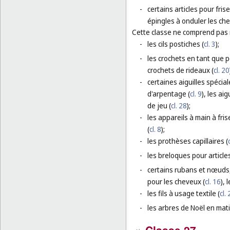
-
certains articles pour fris
épingles à onduler les che
Cette classe ne comprend pas
-
les cils postiches (
cl. 3
);
-
les crochets en tant que pe
crochets de rideaux (
cl. 20
-
certaines aiguilles spécial
d'arpentage (
cl. 9
), les ai
de jeu (
cl. 28
);
-
les appareils à main à fris
(
cl. 8
);
-
les prothèses capillaires (
-
les breloques pour article
-
certains rubans et nœuds,
pour les cheveux (
cl. 16
),
-
les fils à usage textile (
cl.
-
les arbres de Noël en mat