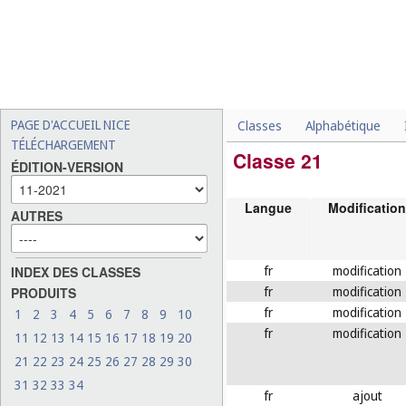
PAGE D'ACCUEIL NICE
Classes
Alphabétique
TÉLÉCHARGEMENT
Classe 21
ÉDITION-VERSION
Langue
Modification
AUTRES
fr
modification
INDEX DES CLASSES
fr
modification
PRODUITS
fr
modification
1
2
3
4
5
6
7
8
9
10
fr
modification
11
12
13
14
15
16
17
18
19
20
21
22
23
24
25
26
27
28
29
30
31
32
33
34
fr
ajout