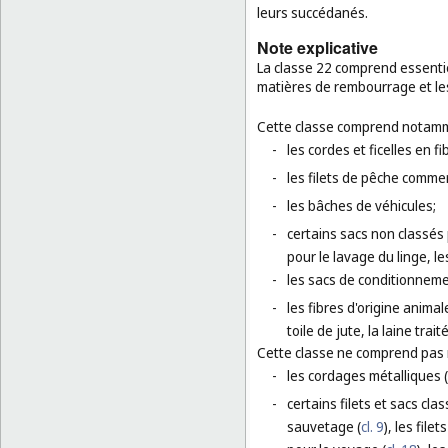
leurs succédanés.
Note explicative
La classe 22 comprend essentiel
matières de rembourrage et les
Cette classe comprend notamm
-
les cordes et ficelles en f
-
les filets de pêche commer
-
les bâches de véhicules;
-
certains sacs non classés p
pour le lavage du linge, l
-
les sacs de conditionneme
-
les fibres d'origine animal
toile de jute, la laine trai
Cette classe ne comprend pas
-
les cordages métalliques (
-
certains filets et sacs cla
sauvetage (
cl. 9
), les fil