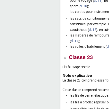
pour le voyage (
cl. 18
), le
sport (
cl. 28
);
-
les cordes pour instrumen
-
les sacs de conditionnemen
constitués, par exemple :
caoutchouc (
cl. 17
), en cuir
-
les matières de rembourra
(
cl. 17
);
-
les voiles d'habillement (
c
Classe 23
Fils à usage textile.
Note explicative
La classe 23 comprend essentiel
Cette classe comprend notamm
-
les fils de verre, élastiq
-
les fils à broder, repriser
-
la soie filée, les filés de co