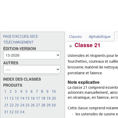
-
certains produits en bois, 
mer, succédanés de toutes
destination, par exemple : 
(
cl. 19
), les corbeilles à u
de roseau (
cl. 27
);
-
le linge de lit, les édredo
PAGE D'ACCUEIL NICE
Classes
Alphabétique
TÉLÉCHARGEMENT
Classe 21
ÉDITION-VERSION
Ustensiles et récipients pour l
fourchettes, couteaux et cuill
AUTRES
brosserie; matériel de nettoyag
porcelaine et faïence.
INDEX DES CLASSES
Note explicative
PRODUITS
La classe 21 comprend essentiel
1
2
3
4
5
6
7
8
9
10
actionnés manuellement, ainsi q
en céramique, en faïence, en te
11
12
13
14
15
16
17
18
19
20
21
22
23
24
25
26
27
28
29
30
Cette classe comprend notamm
31
32
33
34
-
les ustensiles de cuisine 