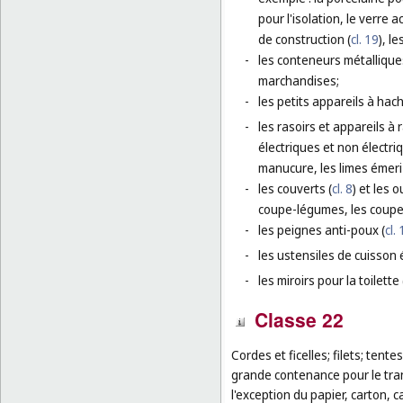
pour l'isolation, le verre 
de construction (
cl. 19
), l
-
les conteneurs métallique
marchandises;
-
les petits appareils à ha
-
les rasoirs et appareils à
électriques et non électri
manucure, les limes émeri 
-
les couverts (
cl. 8
) et les 
coupe-légumes, les coupe-
-
les peignes anti-poux (
cl.
-
les ustensiles de cuisson 
-
les miroirs pour la toilette 
Classe 22
Cordes et ficelles; filets; tent
grande contenance pour le tra
l'exception du papier, carton, 