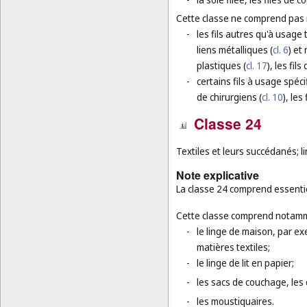
Cette classe ne comprend pas
-
les fils autres qu'à usage 
liens métalliques (
cl. 6
) et
plastiques (
cl. 17
), les fils
-
certains fils à usage spécif
de chirurgiens (
cl. 10
), les
Classe 24
Textiles et leurs succédanés; l
Note explicative
La classe 24 comprend essenti
Cette classe comprend notamm
-
le linge de maison, par exe
matières textiles;
-
le linge de lit en papier;
-
les sacs de couchage, les
-
les moustiquaires.