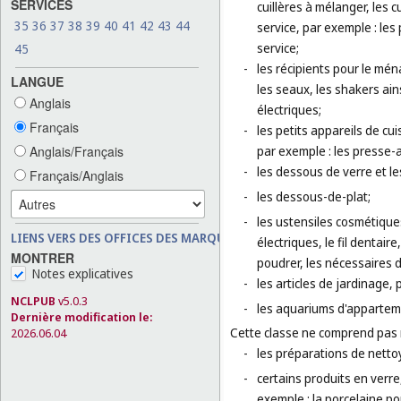
SERVICES
cuillères à mélanger, les c
35
36
37
38
39
40
41
42
43
44
service, par exemple : les 
service;
45
-
les récipients pour le ména
LANGUE
les seaux, les shakers ain
Anglais
électriques;
Français
-
les petits appareils de c
par exemple : les presse-ai
Anglais/Français
-
les dessous de verre et les
Français/Anglais
-
les dessous-de-plat;
-
les ustensiles cosmétique
LIENS VERS DES OFFICES DES MARQUES
électriques, le fil dentai
MONTRER
poudrer, les nécessaires d
Notes explicatives
-
les articles de jardinage, 
NCLPUB
v5.0.3
-
les aquariums d'apparteme
Dernière modification le:
Cette classe ne comprend pas
2026.06.04
-
les préparations de netto
-
certains produits en verre
exemple : la porcelaine p