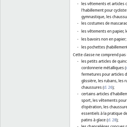
-
les vêtements et articles 
l'habillement pour cyclist
gymnastique, les chaussur
-
les costumes de mascara
-
les vêtements en papier, l
-
les bavoirs non en papier;
-
les pochettes (habillement
Cette classe ne comprend pas
-
les petits articles de quin
cordonnerie métalliques (
fermetures pour articles d
glissière, les rubans, les
chaussures (
cl. 26
);
-
certains articles d'habill
sport, les vêtements pour 
d'opération, les chaussur
essentiels à la pratique d
patins à glace (
cl. 28
);
-
les chancelières conçues 