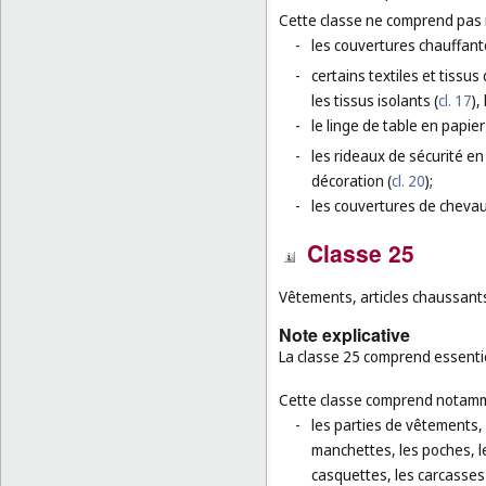
Cette classe ne comprend pas
-
les couvertures chauffant
-
certains textiles et tissus
les tissus isolants (
cl. 17
),
-
le linge de table en papier
-
les rideaux de sécurité en
décoration (
cl. 20
);
-
les couvertures de chevau
Classe 25
Vêtements, articles chaussants
Note explicative
La classe 25 comprend essentie
Cette classe comprend notamm
-
les parties de vêtements, d
manchettes, les poches, le
casquettes, les carcasse