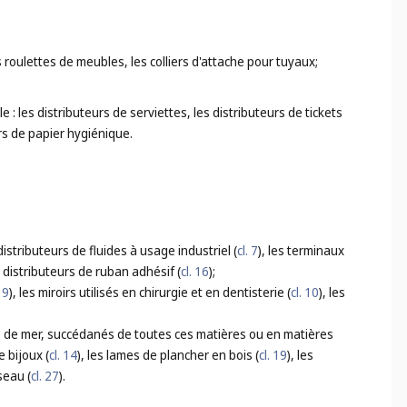
les roulettes de meubles, les colliers d'attache pour tuyaux;
 les distributeurs de serviettes, les distributeurs de tickets
urs de papier hygiénique.
distributeurs de fluides à usage industriel (
cl. 7
), les terminaux
es distributeurs de ruban adhésif (
cl. 16
);
. 9
), les miroirs utilisés en chirurgie et en dentisterie (
cl. 10
), les
cume de mer, succédanés de toutes ces matières ou en matières
e bijoux (
cl. 14
), les lames de plancher en bois (
cl. 19
), les
seau (
cl. 27
).