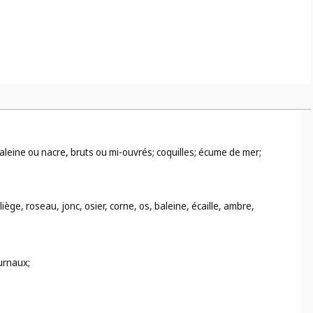
aleine ou nacre, bruts ou mi-ouvrés; coquilles; écume de mer;
ège, roseau, jonc, osier, corne, os, baleine, écaille, ambre,
ournaux;