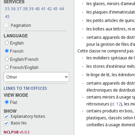
SERVICES
-
les glaces, miroirs d'ameu
35
36
37
38
39
40
41
42
43
44
-
les plaques d'immatricula
45
-
les petits articles de quin
Pagination
-
les boîtes aux lettres, ni 
LANGUAGE
-
certains appareils de dist
English
pour la gestion de files d
French
Cette classe ne comprend pas
-
les mobiliers spéciaux de 
English/French
-
les stores d'extérieur méta
French/English
-
le linge de lit, les édredo
-
certains appareils de distr
LINKS TO TM OFFICES
électroniques de distributi
VIEW MODE
-
certains miroirs à usage sp
Flat
rétroviseurs (
cl. 12
), les m
SHOW
-
certains produits en bois,
Explanatory Notes
plastiques, classés selon 
Basic No.
corbeilles à usage domest
NCLPUB
v5.0.3