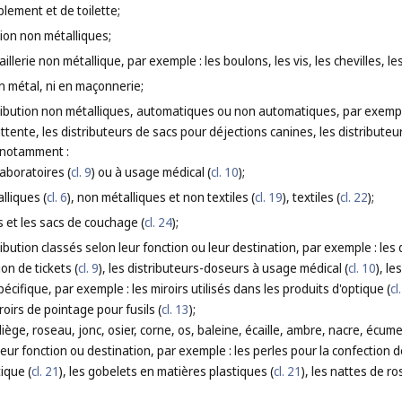
blement et de toilette;
tion non métalliques;
caillerie non métallique, par exemple : les boulons, les vis, les chevilles, 
en métal, ni en maçonnerie;
ribution non métalliques, automatiques ou non automatiques, par exemple :
'attente, les distributeurs de sacs pour déjections canines, les distribute
 notamment :
laboratoires (
cl. 9
) ou à usage médical (
cl. 10
);
lliques (
cl. 6
), non métalliques et non textiles (
cl. 19
), textiles (
cl. 22
);
ns et les sacs de couchage (
cl. 24
);
ibution classés selon leur fonction ou leur destination, par exemple : les 
on de tickets (
cl. 9
), les distributeurs-doseurs à usage médical (
cl. 10
), l
écifique, par exemple : les miroirs utilisés dans les produits d'optique (
cl
iroirs de pointage pour fusils (
cl. 13
);
 liège, roseau, jonc, osier, corne, os, baleine, écaille, ambre, nacre, é
leur fonction ou destination, par exemple : les perles pour la confection d
ique (
cl. 21
), les gobelets en matières plastiques (
cl. 21
), les nattes de ro