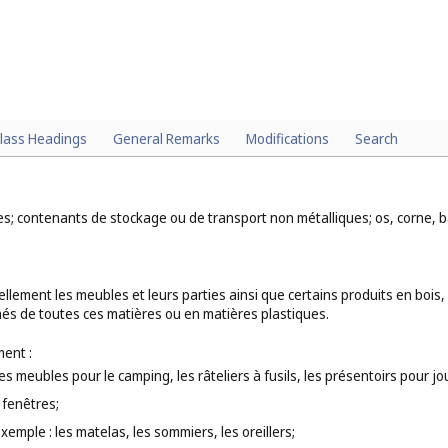
lass Headings
General Remarks
Modifications
Search
res; contenants de stockage ou de transport non métalliques; os, corne, b
lement les meubles et leurs parties ainsi que certains produits en bois, li
és de toutes ces matières ou en matières plastiques.
ent :
es meubles pour le camping, les râteliers à fusils, les présentoirs pour j
 fenêtres;
 exemple : les matelas, les sommiers, les oreillers;