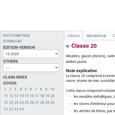
NICE HOME PAGE
Classes
Alphabetical
C
DOWNLOAD
Classe 20
EDITION-VERSION
Meubles, glaces (miroirs), cad
OTHERS
ambre jaune.
Note explicative
La classe 20 comprend essentiel
CLASS INDEX
nacre, écume de mer, succédan
GOODS
1
2
3
4
5
6
7
8
9
10
Cette classe comprend notamm
11
12
13
14
15
16
17
18
19
20
-
les meubles métalliques, l
21
22
23
24
25
26
27
28
29
30
-
les stores d'intérieur pour
31
32
33
34
-
les articles de literie, par