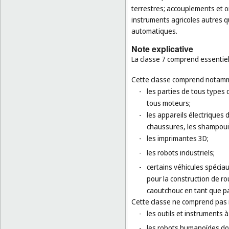
terrestres; accouplements et o
instruments agricoles autres q
automatiques.
Note explicative
La classe 7 comprend essentiel
Cette classe comprend notamm
-
les parties de tous types 
tous moteurs;
-
les appareils électriques 
chaussures, les shampouin
-
les imprimantes 3D;
-
les robots industriels;
-
certains véhicules spécia
pour la construction de r
caoutchouc en tant que par
Cette classe ne comprend pas
-
les outils et instruments
-
les robots humanoïdes doté