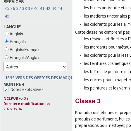
SERVICES
-
les huiles antirouille et l
35
36
37
38
39
40
41
42
43
44
45
-
les matières tinctoriales 
-
les colorants pour les ali
LANGUE
Cette classe ne comprend pas
Anglais
-
les résines artificielles à l'
Français
-
les mordants pour métaux
Anglais/Français
-
les colorants pour la lessi
Français/Anglais
-
les teintures cosmétiques 
-
les boîtes de peinture (mat
LIENS VERS DES OFFICES DES MARQUES
-
les encres pour la papeter
MONTRER
-
les peintures et les vernis 
Notes explicatives
NCLPUB
v5.0.3
Classe 3
Dernière modification le:
2026.06.04
Produits cosmétiques et prépa
produits de parfumerie, huiles 
préparations pour nettoyer, pol