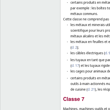
-
certains produits en méta
par exemple : les boîtes 
métaux communs.
Cette classe ne comprend pas
-
les métaux et minerais uti
scientifique pour leurs pro
métaux alcalins et les mét
-
les métaux en feuilles et e
(
cl. 2
);
-
les câbles électriques (
cl. 
-
les tuyaux en tant que part
(
cl. 17
) et les tuyaux rigid
-
les cages pour animaux d
-
certains produits en méta
outils à main actionnés m
de cuisine (
cl. 21
), les réc
Classe 7
Machines, machines-outils et o