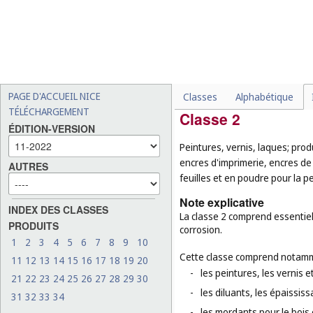
-
les préparations chimique
-
les fongicides, les herbic
-
les adhésifs (matières col
-
le sel pour conserver les a
-
le paillis (couverture d'hu
PAGE D'ACCUEIL NICE
Classes
Alphabétique
TÉLÉCHARGEMENT
Classe 2
ÉDITION-VERSION
Peintures, vernis, laques; produ
encres d'imprimerie, encres de
AUTRES
feuilles et en poudre pour la pe
Note explicative
INDEX DES CLASSES
La classe 2 comprend essentiell
PRODUITS
corrosion.
1
2
3
4
5
6
7
8
9
10
Cette classe comprend notamm
11
12
13
14
15
16
17
18
19
20
-
les peintures, les vernis et
21
22
23
24
25
26
27
28
29
30
-
les diluants, les épaississa
31
32
33
34
-
les mordants pour le bois e