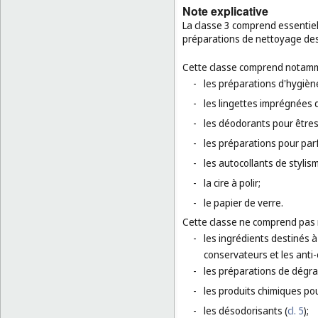
Note explicative
La classe 3 comprend essentie
préparations de nettoyage des
Cette classe comprend notamm
-
les préparations d'hygiène
-
les lingettes imprégnées 
-
les déodorants pour être
-
les préparations pour par
-
les autocollants de stylis
-
la cire à polir;
-
le papier de verre.
Cette classe ne comprend pas
-
les ingrédients destinés à
conservateurs et les anti
-
les préparations de dégrai
-
les produits chimiques po
-
les désodorisants (
cl. 5
);