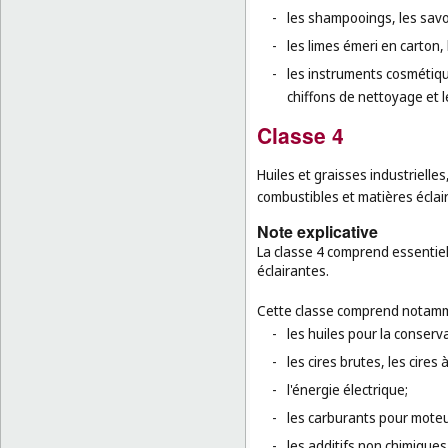
-
les shampooings, les savon
-
les limes émeri en carton, 
-
les instruments cosmétiqu
chiffons de nettoyage et 
Classe 4
Huiles et graisses industrielles,
combustibles et matières éclai
Note explicative
La classe 4 comprend essentiell
éclairantes.
Cette classe comprend notamm
-
les huiles pour la conserv
-
les cires brutes, les cires 
-
l'énergie électrique;
-
les carburants pour moteu
-
les additifs non chimiques