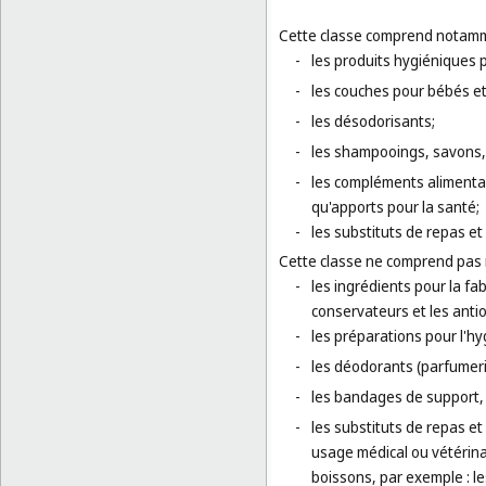
Cette classe comprend notamm
-
les produits hygiéniques p
-
les couches pour bébés e
-
les désodorisants;
-
les shampooings, savons, 
-
les compléments alimenta
qu'apports pour la santé;
-
les substituts de repas et
Cette classe ne comprend pas
-
les ingrédients pour la fa
conservateurs et les anti
-
les préparations pour l'h
-
les déodorants (parfumeri
-
les bandages de support,
-
les substituts de repas et
usage médical ou vétérina
boissons, par exemple : l