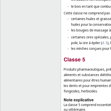
-
le bois en tant que combus
Cette classe ne comprend pas
-
certaines huiles et graisse
huiles pour la conservation
-
les bougies de massage à
-
certaines cires spéciales, 
polir, la cire à épiler (
cl. 3
),
-
les mèches conçues pour l
Classe 5
Produits pharmaceutiques, prép
aliments et substances diétét
alimentaires pour êtres humai
les dents et pour empreintes de
fongicides, herbicides.
Note explicative
La classe 5 comprend essentie
ou vétérinaire.