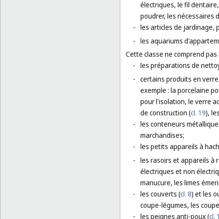
électriques, le fil dentai
poudrer, les nécessaires d
-
les articles de jardinage, 
-
les aquariums d'apparteme
Cette classe ne comprend pas
-
les préparations de netto
-
certains produits en verre
exemple : la porcelaine p
pour l'isolation, le verre 
de construction (
cl. 19
), l
-
les conteneurs métallique
marchandises;
-
les petits appareils à ha
-
les rasoirs et appareils à
électriques et non électri
manucure, les limes émeri 
-
les couverts (
cl. 8
) et les 
coupe-légumes, les coupe-
-
les peignes anti-poux (
cl.