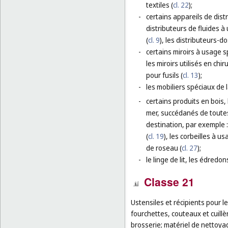
textiles (
cl. 22
);
-
certains appareils de distr
distributeurs de fluides à 
(
cl. 9
), les distributeurs-d
-
certains miroirs à usage sp
les miroirs utilisés en chir
pour fusils (
cl. 13
);
-
les mobiliers spéciaux de 
-
certains produits en bois, 
mer, succédanés de toutes
destination, par exemple : 
(
cl. 19
), les corbeilles à u
de roseau (
cl. 27
);
-
le linge de lit, les édredo
Classe 21
Ustensiles et récipients pour l
fourchettes, couteaux et cuill
brosserie; matériel de nettoyag