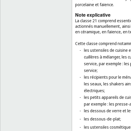
porcelaine et faïence.
Note explicative
La classe 21 comprend essentiel
actionnés manuellement, ainsi q
en céramique, en faïence, en te
Cette classe comprend notamm
-
les ustensiles de cuisine 
cuillères à mélanger, les c
service, par exemple : les 
service;
-
les récipients pour le ména
les seaux, les shakers ain
électriques;
-
les petits appareils de c
par exemple : les presse-ai
-
les dessous de verre et les
-
les dessous-de-plat;
-
les ustensiles cosmétique