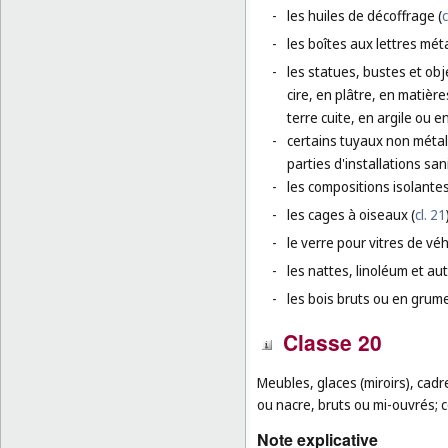
-
les huiles de décoffrage (
c
-
les boîtes aux lettres méta
-
les statues, bustes et ob
cire, en plâtre, en matière
terre cuite, en argile ou en
-
certains tuyaux non métal
parties d'installations sani
-
les compositions isolantes
-
les cages à oiseaux (
cl. 21
-
le verre pour vitres de véhi
-
les nattes, linoléum et au
-
les bois bruts ou en grume
Classe 20
Meubles, glaces (miroirs), cad
ou nacre, bruts ou mi-ouvrés; 
Note explicative