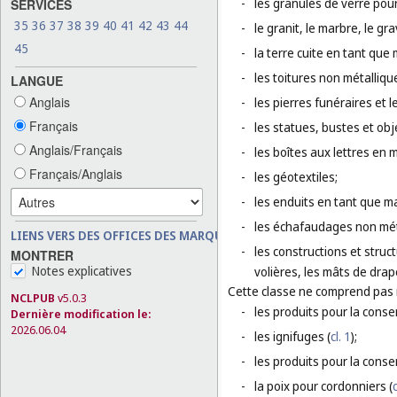
-
les granulés de verre pou
SERVICES
35
36
37
38
39
40
41
42
43
44
-
le granit, le marbre, le gra
45
-
la terre cuite en tant que
-
les toitures non métalliqu
LANGUE
Anglais
-
les pierres funéraires et 
Français
-
les statues, bustes et obj
Anglais/Français
-
les boîtes aux lettres en 
Français/Anglais
-
les géotextiles;
-
les enduits en tant que m
-
les échafaudages non mét
LIENS VERS DES OFFICES DES MARQUES
-
les constructions et struc
MONTRER
Notes explicatives
volières, les mâts de drap
Cette classe ne comprend pas
NCLPUB
v5.0.3
-
les produits pour la conse
Dernière modification le:
2026.06.04
-
les ignifuges (
cl. 1
);
-
les produits pour la conse
-
la poix pour cordonniers (
c