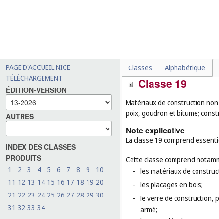
pour ordinateurs portable
photographiques (
cl. 9
), 
roulettes, les housses sp
-
les cannes à usage médica
-
les parasols de terrasse (
-
les articles d'habillement
PAGE D'ACCUEIL NICE
Classes
Alphabétique
TÉLÉCHARGEMENT
Classe 19
ÉDITION-VERSION
Matériaux de construction non 
poix, goudron et bitume; cons
AUTRES
Note explicative
La classe 19 comprend essentie
INDEX DES CLASSES
PRODUITS
Cette classe comprend notamm
1
2
3
4
5
6
7
8
9
10
-
les matériaux de construct
11
12
13
14
15
16
17
18
19
20
-
les placages en bois;
21
22
23
24
25
26
27
28
29
30
-
le verre de construction, p
31
32
33
34
armé;