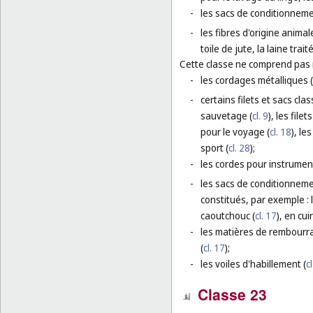
-
les sacs de conditionneme
-
les fibres d'origine animal
toile de jute, la laine trai
Cette classe ne comprend pas
-
les cordages métalliques (
-
certains filets et sacs cla
sauvetage (
cl. 9
), les fil
pour le voyage (
cl. 18
), le
sport (
cl. 28
);
-
les cordes pour instrumen
-
les sacs de conditionnemen
constitués, par exemple :
caoutchouc (
cl. 17
), en cuir
-
les matières de rembourra
(
cl. 17
);
-
les voiles d'habillement (
c
Classe 23