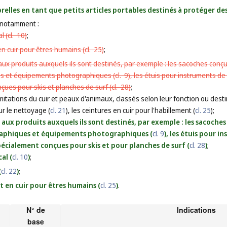
mbrelles en tant que petits articles portables destinés à protéger 
 notamment :
l (
cl. 10
)
;
 en cuir pour êtres humains (
cl. 25
)
;
aux produits auxquels ils sont destinés, par exemple : les sacoches conç
s et équipements photographiques (
cl. 9
), les étuis pour instruments de
ues pour skis et planches de surf (
cl. 28
)
;
imitations du cuir et peaux d'animaux, classés selon leur fonction ou destin
ur le nettoyage (
cl. 21
), les ceintures en cuir pour l'habillement (
cl. 25
);
s aux produits auxquels ils sont destinés, par exemple : les sacoch
raphiques et équipements photographiques (
cl. 9
), les étuis pour 
pécialement conçues pour skis et pour planches de surf (
cl. 28
)
;
al (
cl. 10
)
;
(
cl. 22
)
;
nt en cuir pour êtres humains (
cl. 25
)
.
N° de
Indications
base