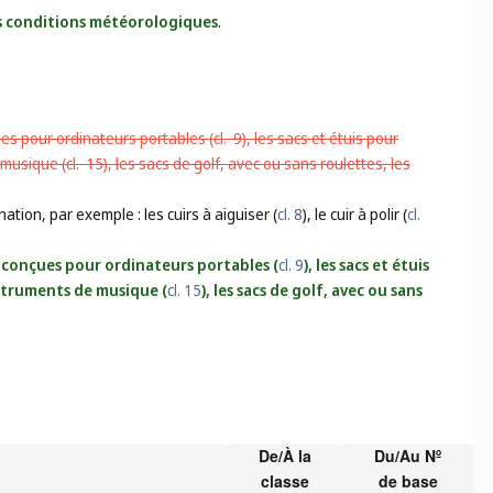
des conditions météorologiques
.
ues pour ordinateurs portables (
cl. 9
), les sacs et étuis pour
 musique (
cl. 15
), les sacs de golf, avec ou sans roulettes, les
ation, par exemple : les cuirs à aiguiser (
cl. 8
), le cuir à polir (
cl.
es conçues pour ordinateurs portables (
cl. 9
), les sacs et étuis
instruments de musique (
cl. 15
), les sacs de golf, avec ou sans
De/À la
Du/Au Nº
classe
de base