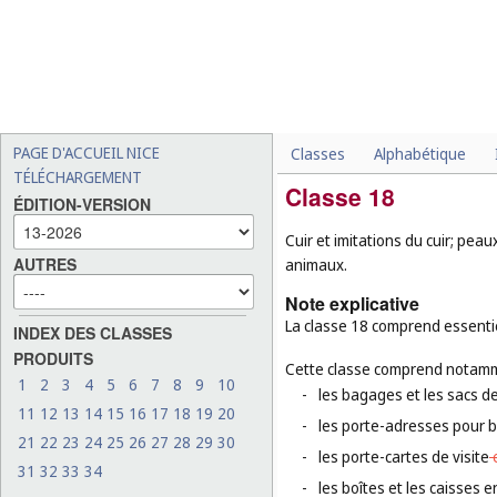
PAGE D'ACCUEIL NICE
Classes
Alphabétique
TÉLÉCHARGEMENT
Classe 18
ÉDITION-VERSION
Cuir et imitations du cuir; pea
AUTRES
animaux.
Note explicative
La classe 18 comprend essentiel
INDEX DES CLASSES
PRODUITS
Cette classe comprend notamm
1
2
3
4
5
6
7
8
9
10
-
les bagages et les sacs de
11
12
13
14
15
16
17
18
19
20
-
les porte-adresses pour 
21
22
23
24
25
26
27
28
29
30
-
les porte-cartes de visite
31
32
33
34
-
les boîtes et les caisses e