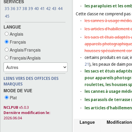
SERVICES
-
les parapluies et les o
35
36
37
38
39
40
41
42
43
44
Cette classe ne comprend pas
45
-
les cannes à usage médica
LANGUE
-
les articles d'habillement
Anglais
-
les sacs et étuis adaptés 
Français
appareils photographique
Anglais/Français
housses spécialement conç
-
certains produits en cuir, 
Français/Anglais
21
), les peaux de daim po
-
les sacs et étuis adapté
pour appareils photog
LIENS VERS DES OFFICES DES
MARQUES
roulettes, les housses s
MODE DE VUE
-
les cannes à usage médic
Plat
-
les parasols de terrasse 
NCLPUB
v5.0.3
-
les articles d'habilleme
Dernière modification le:
2026.06.04
Langue
Modification