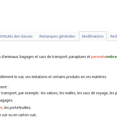
Intitulés des classes
Remarques générales
Modifications
Rec
ux d'animaux; bagages et sacs de transport; parapluies et
parasols
ombrel
lement le cuir, ses imitations et certains produits en ces matières.
ent :
 transport, par exemple : les valises, les malles, les sacs de voyage, les
bagages;
et
,
les portefeuilles;
n cuir ou en carton-cuir;