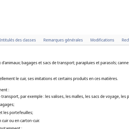
Intitulés des classes
Remarques générales
Modifications
Rec
ux d'animaux; bagages et sacs de transport; parapluies et parasols; cannes
lement le cuir, ses imitations et certains produits en ces matières.
ent :
 transport, par exemple : les valises, les malles, les sacs de voyage, les
bagages;
t les portefeuilles;
 cuir ou en carton-cuir.
 notamment :