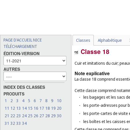
PAGE D'ACCUEIL NICE
Classes
Alphabétique
TÉLÉCHARGEMENT
Classe 18
ÉDITION-VERSION
Cuir et imitations du cuir; pea
AUTRES
Note explicative
La classe 18 comprend essentiel
INDEX DES CLASSES
Cette classe comprend notamm
PRODUITS
-
les bagages et les sacs de
1
2
3
4
5
6
7
8
9
10
-
les porte-adresses pour 
11
12
13
14
15
16
17
18
19
20
-
les porte-cartes de visite e
21
22
23
24
25
26
27
28
29
30
-
les boîtes et les caisses en
31
32
33
34
Cette classe ne comprend pas