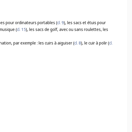
ues pour ordinateurs portables (
cl. 9
), les sacs et étuis pour
 musique (
cl. 15
), les sacs de golf, avec ou sans roulettes, les
ation, par exemple : les cuirs à aiguiser (
cl. 8
), le cuir à polir (
cl.