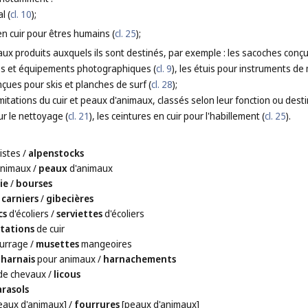
l (
cl. 10
);
 en cuir pour êtres humains (
cl. 25
);
aux produits auxquels ils sont destinés, par exemple : les sacoches conç
s et équipements photographiques (
cl. 9
), les étuis pour instruments de
ues pour skis et planches de surf (
cl. 28
);
imitations du cuir et peaux d'animaux, classés selon leur fonction ou destin
ur le nettoyage (
cl. 21
), les ceintures en cuir pour l'habillement (
cl. 25
).
istes
/
alpenstocks
animaux
/
peaux
d'animaux
ie
/
bourses
/
carniers
/
gibecières
cs
d'écoliers
/
serviettes
d'écoliers
itations
de cuir
urrage
/
musettes
mangeoires
/
harnais
pour animaux
/
harnachements
de chevaux
/
licous
arasols
eaux d'animaux]
/
fourrures
[peaux d'animaux]