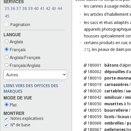
SERVICES
-
les cannes à usage médica
35
36
37
38
39
40
41
42
43
44
-
les articles d'habillement
45
-
les sacs et étuis adaptés 
Pagination
appareils photographique
LANGUE
housses spécialement conç
Anglais
-
certains produits en cuir, 
Français
21
), les peaux de daim po
Anglais/Français
Français/Anglais
180001
bâtons
d'alpin
180002
dépouilles
d'
180010
porte-monna
180019
carnassières
LIENS VERS DES OFFICES DES
180020
cartables
/
sa
MARQUES
180042
similicuir
/
im
MODE DE VUE
180050
musettes
à fo
Plat
180055
bourrellerie
MONTRER
180059
licols
/
licous
Notes explicatives
180066
ombrelles
/
p
N° de base
180067
pelleteries
[p