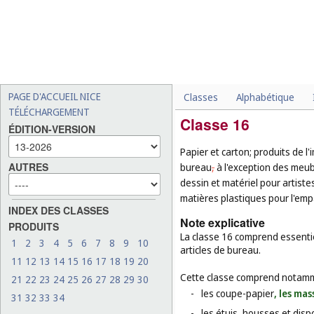
PAGE D'ACCUEIL NICE
Classes
Alphabétique
TÉLÉCHARGEMENT
Classe 16
ÉDITION-VERSION
Papier et carton; produits de l'
AUTRES
bureau
,
à l'exception des meub
dessin et matériel pour artistes
matières plastiques pour l'emp
INDEX DES CLASSES
Note explicative
PRODUITS
La classe 16 comprend essentiel
1
2
3
4
5
6
7
8
9
10
articles de bureau.
11
12
13
14
15
16
17
18
19
20
Cette classe comprend notamm
21
22
23
24
25
26
27
28
29
30
-
les coupe-papier
, les mas
31
32
33
34
-
les étuis, housses et disp