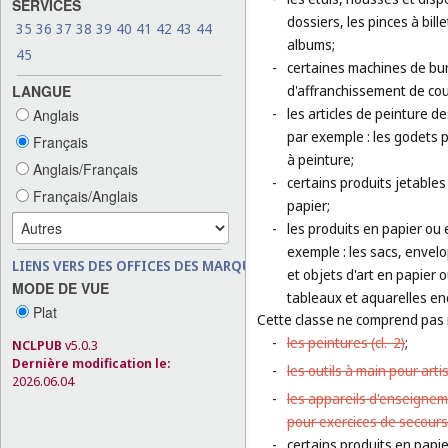
SERVICES
dossiers, les pinces à bil
35
36
37
38
39
40
41
42
43
44
albums;
45
-
certaines machines de bur
LANGUE
d'affranchissement de cour
-
les articles de peinture de
Anglais
par exemple : les godets p
Français
à peinture;
Anglais/Français
-
certains produits jetables 
Français/Anglais
papier;
-
les produits en papier ou 
exemple : les sacs, envel
LIENS VERS DES OFFICES DES MARQUES
et objets d'art en papier 
MODE DE VUE
tableaux et aquarelles en
Plat
Cette classe ne comprend pas
-
les peintures (
cl. 2
)
;
NCLPUB
v5.0.3
Dernière modification le:
-
les outils à main pour arti
2026.06.04
-
les appareils d'enseignem
pour exercices de secours
-
certains produits en papie