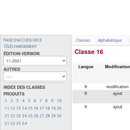
PAGE D'ACCUEIL NICE
Classes
Alphabétique
TÉLÉCHARGEMENT
Classe 16
ÉDITION-VERSION
Langue
Modification
AUTRES
fr
modification
INDEX DES CLASSES
fr
ajout
PRODUITS
1
2
3
4
5
6
7
8
9
10
fr
ajout
11
12
13
14
15
16
17
18
19
20
21
22
23
24
25
26
27
28
29
30
31
32
33
34