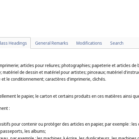
léchargeables (
cl. 9
);
es téléchargeables (
cl. 9
), les partitions imprimées (
cl. 16
);
à prépaiement (
cl. 9
);
les (
cl. 16
).
lass Headings
General Remarks
Modifications
Search
'imprimerie; articles pour reliures; photographies; papeterie et articles d
 matériel de dessin et matériel pour artistes; pinceaux; matériel d'instru
et le conditionnement; caractères d'imprimerie, clichés.
lement le papier, le carton et certains produits en ces matières ainsi que
ent :
sitifs pour contenir ou protéger des articles en papier, par exemple : les d
 passeports, les albums;
au, par exemple : les machines à écrire, les duplicateurs, les machines d