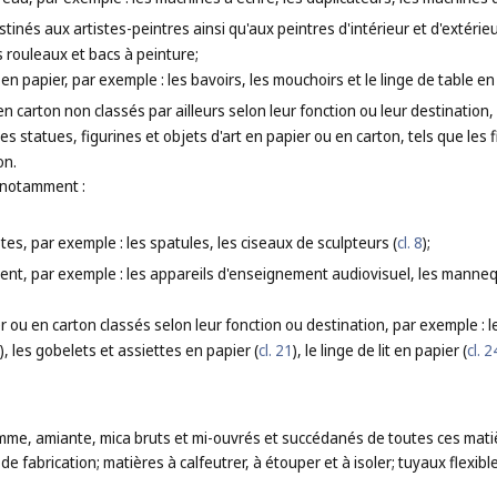
stinés aux artistes-peintres ainsi qu'aux peintres d'intérieur et d'extérie
s rouleaux et bacs à peinture;
en papier, par exemple : les bavoirs, les mouchoirs et le linge de table en
en carton non classés par ailleurs selon leur fonction ou leur destinatio
es statues, figurines et objets d'art en papier ou en carton, tels que les 
on.
 notamment :
stes, par exemple : les spatules, les ciseaux de sculpteurs (
cl. 8
);
ent, par exemple : les appareils d'enseignement audiovisuel, les manneq
r ou en carton classés selon leur fonction ou destination, par exemple : l
), les gobelets et assiettes en papier (
cl. 21
), le linge de lit en papier (
cl. 2
me, amiante, mica bruts et mi-ouvrés et succédanés de toutes ces matiè
de fabrication; matières à calfeutrer, à étouper et à isoler; tuyaux flexib