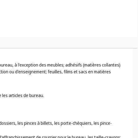
e bureau, à l'exception des meubles; adhésifs (matières collantes)
ction ou d'enseignement; feuilles, films et sacs en matières
 les articles de bureau.
ossiers, les pinces à billets, les porte-chéquiers, les pince-
'affranchissement de courrier pour le bureau, les taille-crayons;