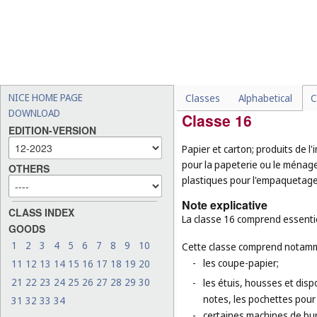
-
les fichiers de musique té
-
les partitions électroniqu
-
les automates à musique 
-
les métronomes (
cl. 9
);
-
les cartes de vœux musica
NICE HOME PAGE
Classes
Alphabetical
C
DOWNLOAD
Classe 16
EDITION-VERSION
Papier et carton; produits de l
pour la papeterie ou le ménage;
OTHERS
plastiques pour l'empaquetage 
Note explicative
CLASS INDEX
La classe 16 comprend essentiel
GOODS
1
2
3
4
5
6
7
8
9
10
Cette classe comprend notamm
-
les coupe-papier;
11
12
13
14
15
16
17
18
19
20
21
22
23
24
25
26
27
28
29
30
-
les étuis, housses et dispo
notes, les pochettes pour
31
32
33
34
-
certaines machines de bure