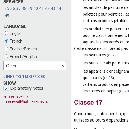
SERVICES
-
les articles de peinture de
35
36
37
38
39
40
41
42
43
44
palettes pour peintres, le
45
-
certains produits jetables 
LANGUAGE
-
les produits en papier ou 
English
pour le conditionnement, l
French
aquarelles encadrés ou n
Cette classe ne comprend pas
English/French
-
les peintures (
cl. 2
);
French/English
-
les outils à main pour arti
-
les appareils d'enseignem
LINKS TO TM OFFICES
que jouets (
cl. 28
);
SHOW
-
certains produits en papie
Explanatory Notes
les stores en papier (
cl. 20
NCLPUB
v5.0.3
Classe 17
Last modified:
2026.06.04
Caoutchouc, gutta-percha, gom
utilisées au cours d'opérations 