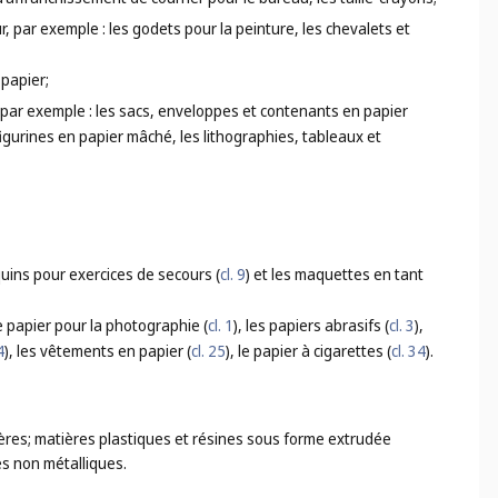
ur, par exemple : les godets pour la peinture, les chevalets et
 papier;
n, par exemple : les sacs, enveloppes et contenants en papier
figurines en papier mâché, les lithographies, tableaux et
uins pour exercices de secours (
cl. 9
) et les maquettes en tant
e papier pour la photographie (
cl. 1
), les papiers abrasifs (
cl. 3
),
4
), les vêtements en papier (
cl. 25
), le papier à cigarettes (
cl. 34
).
res; matières plastiques et résines sous forme extrudée
les non métalliques.