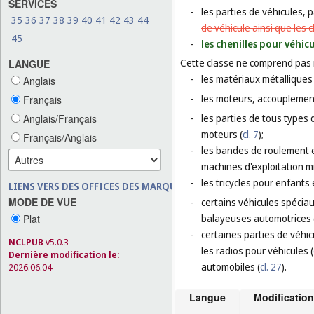
SERVICES
-
les parties de véhicules, 
35
36
37
38
39
40
41
42
43
44
de véhicule ainsi que les 
45
-
les chenilles pour véhic
Cette classe ne comprend pas
LANGUE
-
les matériaux métalliques 
Anglais
-
les moteurs, accouplement
Français
Anglais/Français
-
les parties de tous types 
moteurs (
cl. 7
);
Français/Anglais
-
les bandes de roulement e
machines d'exploitation m
-
les tricycles pour enfants 
LIENS VERS DES OFFICES DES MARQUES
MODE DE VUE
-
certains véhicules spéciau
Plat
balayeuses automotrices 
-
certaines parties de véhic
NCLPUB
v5.0.3
les radios pour véhicules (
Dernière modification le:
automobiles (
cl. 27
).
2026.06.04
Langue
Modification