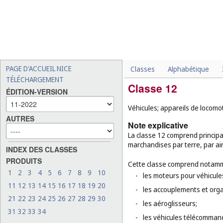
PAGE D'ACCUEIL NICE
Classes
Alphabétique
TÉLÉCHARGEMENT
Classe 12
ÉDITION-VERSION
Véhicules; appareils de locomot
AUTRES
Note explicative
La classe 12 comprend principa
marchandises par terre, par ai
INDEX DES CLASSES
PRODUITS
Cette classe comprend notamm
1
2
3
4
5
6
7
8
9
10
-
les moteurs pour véhicules
11
12
13
14
15
16
17
18
19
20
-
les accouplements et orga
21
22
23
24
25
26
27
28
29
30
-
les aéroglisseurs;
31
32
33
34
-
les véhicules télécommand