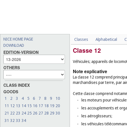
NICE HOME PAGE
Classes
Alphabetical
C
DOWNLOAD
Classe 12
EDITION-VERSION
Véhicules; appareils de locomot
OTHERS
Note explicative
La classe 12 comprend principa
marchandises par terre, par ai
CLASS INDEX
GOODS
Cette classe comprend notamm
1
2
3
4
5
6
7
8
9
10
-
les moteurs pour véhicules
11
12
13
14
15
16
17
18
19
20
-
les accouplements et orga
21
22
23
24
25
26
27
28
29
30
-
les aéroglisseurs;
31
32
33
34
-
les véhicules télécommand