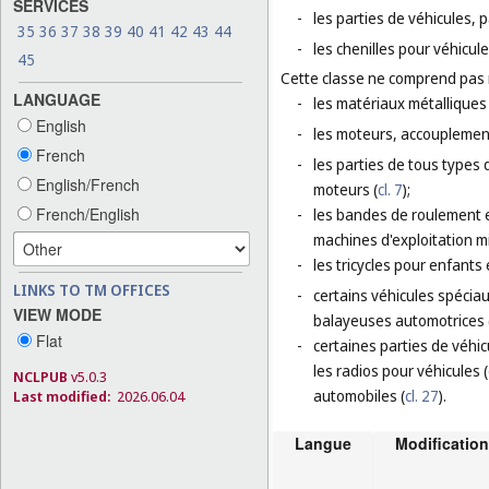
SERVICES
-
les parties de véhicules, p
35
36
37
38
39
40
41
42
43
44
-
les chenilles pour véhicul
45
Cette classe ne comprend pas
LANGUAGE
-
les matériaux métalliques 
English
-
les moteurs, accouplement
French
-
les parties de tous types 
English/French
moteurs (
cl. 7
);
French/English
-
les bandes de roulement e
machines d'exploitation m
-
les tricycles pour enfants
LINKS TO TM OFFICES
-
certains véhicules spéciau
VIEW MODE
balayeuses automotrices 
Flat
-
certaines parties de véhic
les radios pour véhicules (
NCLPUB
v5.0.3
automobiles (
cl. 27
).
Last modified:
2026.06.04
Langue
Modification