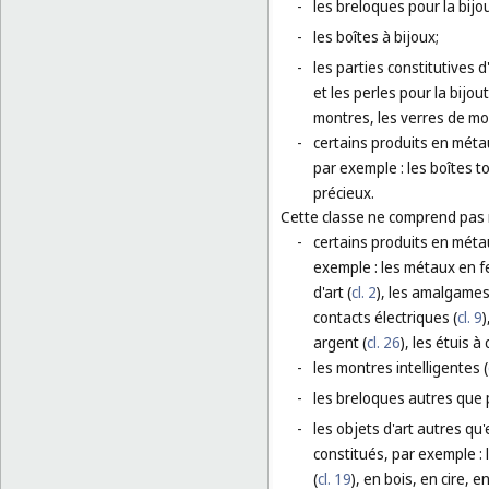
-
les breloques pour la bijou
-
les boîtes à bijoux;
-
les parties constitutives d
et les perles pour la bijou
montres, les verres de mo
-
certains produits en métau
par exemple : les boîtes 
précieux.
Cette classe ne comprend pas
-
certains produits en méta
exemple : les métaux en fe
d'art (
cl. 2
), les amalgames
contacts électriques (
cl. 9
)
argent (
cl. 26
), les étuis à 
-
les montres intelligentes (
-
les breloques autres que p
-
les objets d'art autres qu
constitués, par exemple :
(
cl. 19
), en bois, en cire, 