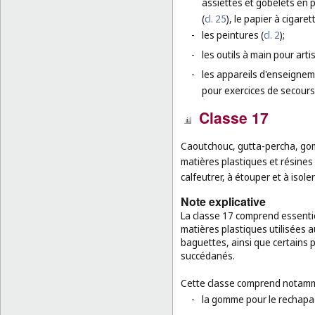
assiettes et gobelets en p
(
cl. 25
), le papier à cigaret
-
les peintures (
cl. 2
);
-
les outils à main pour arti
-
les appareils d'enseignem
pour exercices de secours
Classe 17
Caoutchouc, gutta-percha, gom
matières plastiques et résines
calfeutrer, à étouper et à isole
Note explicative
La classe 17 comprend essentie
matières plastiques utilisées a
baguettes, ainsi que certains 
succédanés.
Cette classe comprend notamm
-
la gomme pour le rechapa