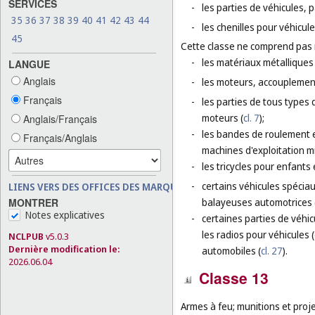
SERVICES
-
les parties de véhicules, p
35
36
37
38
39
40
41
42
43
44
-
les chenilles pour véhicul
45
Cette classe ne comprend pas
-
les matériaux métalliques 
LANGUE
Anglais
-
les moteurs, accouplement
Français
-
les parties de tous types 
moteurs (
cl. 7
);
Anglais/Français
-
les bandes de roulement e
Français/Anglais
machines d'exploitation m
-
les tricycles pour enfants 
-
certains véhicules spéciau
LIENS VERS DES OFFICES DES MARQUES
MONTRER
balayeuses automotrices 
Notes explicatives
-
certaines parties de véhic
les radios pour véhicules (
NCLPUB
v5.0.3
Dernière modification le:
automobiles (
cl. 27
).
2026.06.04
Classe 13
Armes à feu; munitions et project