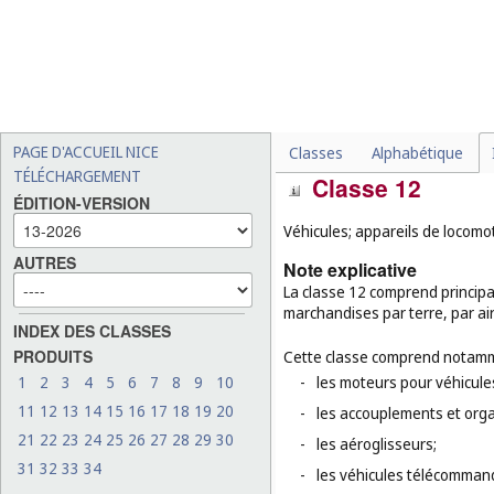
-
les ustensiles de cuisson 
électriques, les gaufriers
-
les glacières portatives no
-
les baignoires portatives 
-
les vêtements chauffés él
PAGE D'ACCUEIL NICE
Classes
Alphabétique
TÉLÉCHARGEMENT
Classe 12
ÉDITION-VERSION
Véhicules; appareils de locomot
AUTRES
Note explicative
La classe 12 comprend principa
marchandises par terre, par ai
INDEX DES CLASSES
PRODUITS
Cette classe comprend notamm
1
2
3
4
5
6
7
8
9
10
-
les moteurs pour véhicules
11
12
13
14
15
16
17
18
19
20
-
les accouplements et orga
21
22
23
24
25
26
27
28
29
30
-
les aéroglisseurs;
31
32
33
34
-
les véhicules télécommand