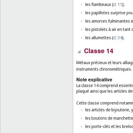
-
les flambeaux (
cl. 11
);
-
les papillotes surprise pou
-
les amorces fulminantes e
-
les pistolets à air en tant 
-
les allumettes (
cl. 34
).
Classe 14
Métaux précieux et leurs alliage
instruments chronométriques.
Note explicative
La classe 14 comprend essenti
plaqué ainsi que les articles de 
Cette classe comprend notamm
-
les articles de bijouterie, 
-
les boutons de manchettes,
-
les porte-clés et les brel