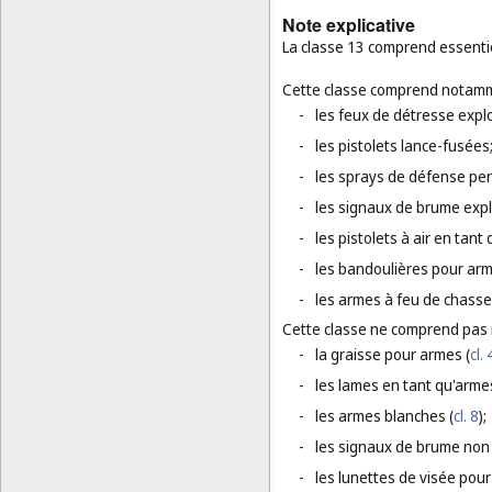
Note explicative
La classe 13 comprend essentie
Cette classe comprend notamm
-
les feux de détresse expl
-
les pistolets lance-fusées
-
les sprays de défense per
-
les signaux de brume explo
-
les pistolets à air en tant
-
les bandoulières pour arm
-
les armes à feu de chasse
Cette classe ne comprend pas
-
la graisse pour armes (
cl. 
-
les lames en tant qu'armes
-
les armes blanches (
cl. 8
);
-
les signaux de brume non e
-
les lunettes de visée pour