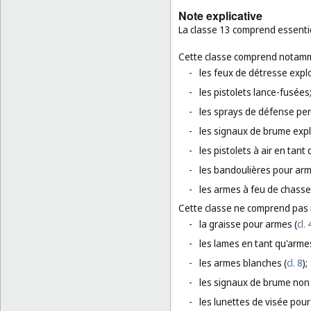
Note explicative
La classe 13 comprend essentie
Cette classe comprend notamm
-
les feux de détresse expl
-
les pistolets lance-fusées
-
les sprays de défense per
-
les signaux de brume explo
-
les pistolets à air en tant
-
les bandoulières pour arm
-
les armes à feu de chasse
Cette classe ne comprend pas
-
la graisse pour armes (
cl. 
-
les lames en tant qu'armes
-
les armes blanches (
cl. 8
);
-
les signaux de brume non e
-
les lunettes de visée pour