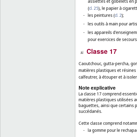
assiettes et gobelets en p
(
cl. 25
), le papier à cigaret
-
les peintures (
cl. 2
);
-
les outils à main pour arti
-
les appareils d'enseignem
pour exercices de secours
Classe 17
Caoutchouc, gutta-percha, gom
matières plastiques et résines
calfeutrer, à étouper et à isole
Note explicative
La classe 17 comprend essentie
matières plastiques utilisées a
baguettes, ainsi que certains 
succédanés.
Cette classe comprend notamm
-
la gomme pour le rechapa