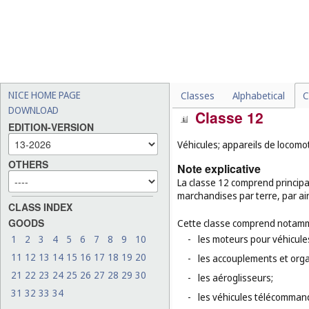
-
les ustensiles de cuisson 
électriques, les gaufriers
-
les glacières portatives no
-
les baignoires portatives 
-
les vêtements chauffés él
NICE HOME PAGE
Classes
Alphabetical
C
DOWNLOAD
Classe 12
EDITION-VERSION
Véhicules; appareils de locomot
OTHERS
Note explicative
La classe 12 comprend principa
marchandises par terre, par ai
CLASS INDEX
GOODS
Cette classe comprend notamm
1
2
3
4
5
6
7
8
9
10
-
les moteurs pour véhicules
11
12
13
14
15
16
17
18
19
20
-
les accouplements et orga
21
22
23
24
25
26
27
28
29
30
-
les aéroglisseurs;
31
32
33
34
-
les véhicules télécommand