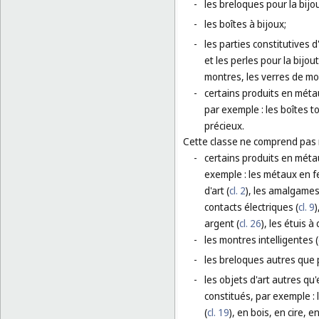
-
les breloques pour la bijou
-
les boîtes à bijoux;
-
les parties constitutives d
et les perles pour la bijou
montres, les verres de mo
-
certains produits en métau
par exemple : les boîtes 
précieux.
Cette classe ne comprend pas
-
certains produits en méta
exemple : les métaux en fe
d'art (
cl. 2
), les amalgames
contacts électriques (
cl. 9
)
argent (
cl. 26
), les étuis à 
-
les montres intelligentes (
-
les breloques autres que p
-
les objets d'art autres qu
constitués, par exemple :
(
cl. 19
), en bois, en cire, 