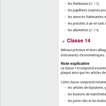
-
les flambeaux (
cl. 11
);
-
les papillotes surprise pou
-
les amorces fulminantes e
-
les pistolets à air en tant 
-
les allumettes (
cl. 34
).
Classe 14
Métaux précieux et leurs alliage
instruments chronométriques.
Note explicative
La classe 14 comprend essenti
plaqué ainsi que les articles de 
Cette classe comprend notamm
-
les articles de bijouterie, 
-
les boutons de manchettes,
-
les porte-clés et les brel