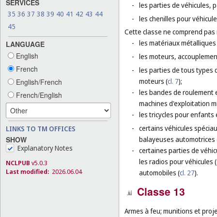
SERVICES
-
les parties de véhicules, p
35
36
37
38
39
40
41
42
43
44
-
les chenilles pour véhicul
45
Cette classe ne comprend pas
-
les matériaux métalliques 
LANGUAGE
English
-
les moteurs, accouplement
French
-
les parties de tous types 
moteurs (
cl. 7
);
English/French
-
les bandes de roulement e
French/English
machines d'exploitation m
-
les tricycles pour enfants 
-
certains véhicules spéciau
LINKS TO TM OFFICES
SHOW
balayeuses automotrices 
Explanatory Notes
-
certaines parties de véhic
les radios pour véhicules (
NCLPUB
v5.0.3
Last modified:
2026.06.04
automobiles (
cl. 27
).
Classe 13
Armes à feu; munitions et project