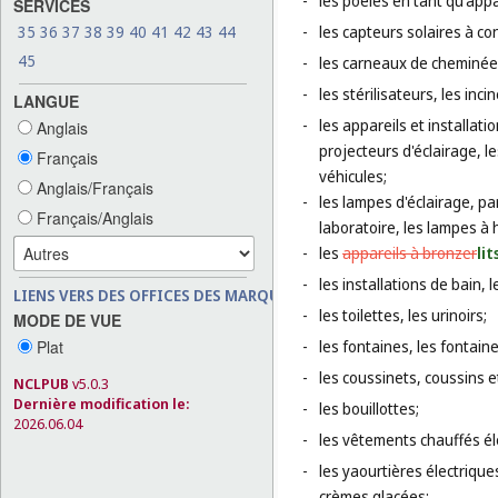
-
les poêles en tant qu'appa
SERVICES
35
36
37
38
39
40
41
42
43
44
-
les capteurs solaires à c
45
-
les carneaux de cheminées
-
les stérilisateurs, les inci
LANGUE
-
les appareils et installati
Anglais
projecteurs d'éclairage, l
Français
véhicules;
Anglais/Français
-
les lampes d'éclairage, pa
Français/Anglais
laboratoire, les lampes à 
-
les
appareils à bronzer
li
-
les installations de bain, 
LIENS VERS DES OFFICES DES MARQUES
-
les toilettes, les urinoirs;
MODE DE VUE
Plat
-
les fontaines, les fontaine
-
les coussinets, coussins 
NCLPUB
v5.0.3
Dernière modification le:
-
les bouillottes;
2026.06.04
-
les vêtements chauffés é
-
les yaourtières électrique
crèmes glacées;