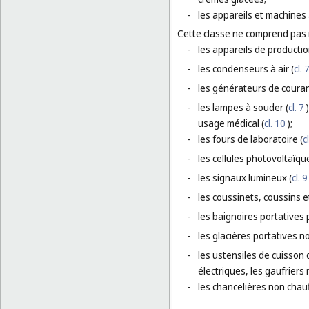
-
les appareils et machines 
Cette classe ne comprend pas
-
les appareils de producti
-
les condenseurs à air (
cl. 
-
les générateurs de courant
-
les lampes à souder (
cl. 7
)
usage médical (
cl. 10
);
-
les fours de laboratoire (
c
-
les cellules photovoltaïqu
-
les signaux lumineux (
cl. 9
-
les coussinets, coussins 
-
les baignoires portatives 
-
les glacières portatives no
-
les ustensiles de cuisson 
électriques, les gaufriers
-
les chancelières non chau