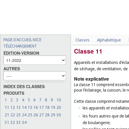
PAGE D'ACCUEIL NICE
Classes
Alphabétique
TÉLÉCHARGEMENT
Classe 11
ÉDITION-VERSION
Appareils et installations d'éc
AUTRES
de séchage, de ventilation, de d
Note explicative
La classe 11 comprend essentiel
INDEX DES CLASSES
pour l'éclairage, la cuisson, le
PRODUITS
1
2
3
4
5
6
7
8
9
10
Cette classe comprend notamm
11
12
13
14
15
16
17
18
19
20
-
les appareils et installati
21
22
23
24
25
26
27
28
29
30
-
les fours autres que de la
31
32
33
34
de boulangerie;