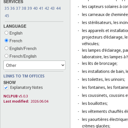
SERVICES
-
les capteurs solaires à c
35
36
37
38
39
40
41
42
43
44
-
les carneaux de cheminées
45
-
les stérilisateurs, les inci
LANGUAGE
-
les appareils et installati
English
projecteurs d'éclairage, l
French
véhicules;
English/French
-
les lampes d'éclairage, pa
French/English
laboratoire, les lampes à 
-
les lits de bronzage;
-
les installations de bain, 
LINKS TO TM OFFICES
-
les toilettes, les urinoirs;
SHOW
-
les fontaines, les fontaine
Explanatory Notes
-
les coussinets, coussins 
NCLPUB
v5.0.3
Last modified:
2026.06.04
-
les bouillottes;
-
les vêtements chauffés é
-
les yaourtières électrique
crèmes glacées;