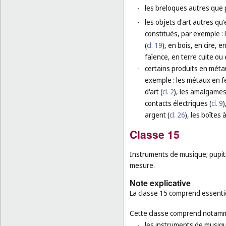
-
les breloques autres que p
-
les objets d'art autres qu
constitués, par exemple :
(
cl. 19
), en bois, en cire, 
faïence, en terre cuite ou 
-
certains produits en méta
exemple : les métaux en fe
d'art (
cl. 2
), les amalgames
contacts électriques (
cl. 9
)
argent (
cl. 26
), les boîtes 
Classe 15
Instruments de musique; pupit
mesure.
Note explicative
La classe 15 comprend essentie
Cette classe comprend notamm
-
les instruments de musiqu