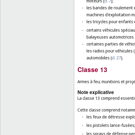
moteurs (
cl. 7
);
-
les bandes de roulement e
machines d'exploitation m
-
les tricycles pour enfants 
-
certains véhicules spéciau
balayeuses automotrices 
-
certaines parties de véhic
les radios pour véhicules (
automobiles (
cl. 27
).
Classe 13
Armes à feu; munitions et project
Note explicative
La classe 13 comprend essentie
Cette classe comprend notamm
-
les feux de détresse expl
-
les pistolets lance-fusées
-
les sprays de défense per