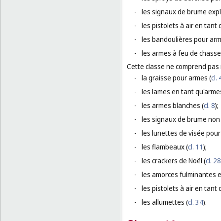
-
les signaux de brume explo
-
les pistolets à air en tant
-
les bandoulières pour arm
-
les armes à feu de chasse
Cette classe ne comprend pas
-
la graisse pour armes (
cl. 
-
les lames en tant qu'armes
-
les armes blanches (
cl. 8
);
-
les signaux de brume non e
-
les lunettes de visée pour
-
les flambeaux (
cl. 11
);
-
les crackers de Noël (
cl. 28
-
les amorces fulminantes e
-
les pistolets à air en tant 
-
les allumettes (
cl. 34
).