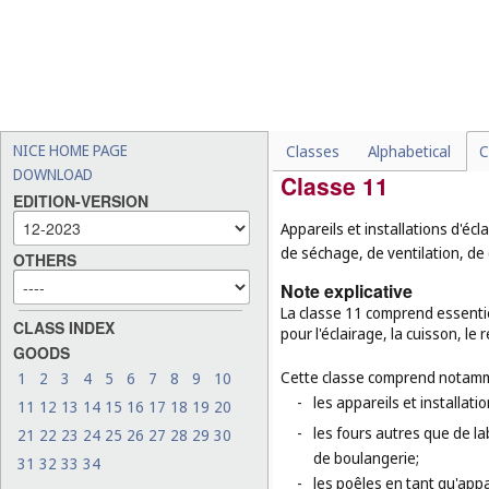
personnes incontinentes,
-
les implants chirurgicaux 
-
les cigarettes sans tabac 
-
les fauteuils roulants et 
-
les tables de massage (
cl
NICE HOME PAGE
Classes
Alphabetical
C
DOWNLOAD
Classe 11
EDITION-VERSION
Appareils et installations d'éc
de séchage, de ventilation, de d
OTHERS
Note explicative
La classe 11 comprend essentiel
CLASS INDEX
pour l'éclairage, la cuisson, le
GOODS
Cette classe comprend notamm
1
2
3
4
5
6
7
8
9
10
-
les appareils et installati
11
12
13
14
15
16
17
18
19
20
-
les fours autres que de la
21
22
23
24
25
26
27
28
29
30
de boulangerie;
31
32
33
34
-
les poêles en tant qu'appa