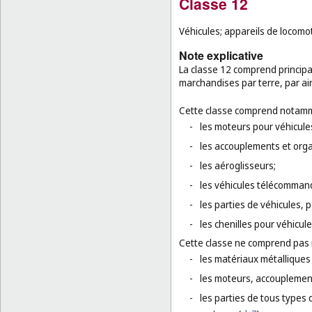
Classe 12
Véhicules; appareils de locomot
Note explicative
La classe 12 comprend principa
marchandises par terre, par ai
Cette classe comprend notamm
-
les moteurs pour véhicules
-
les accouplements et orga
-
les aéroglisseurs;
-
les véhicules télécommand
-
les parties de véhicules, p
-
les chenilles pour véhicul
Cette classe ne comprend pas
-
les matériaux métalliques 
-
les moteurs, accouplement
-
les parties de tous types 