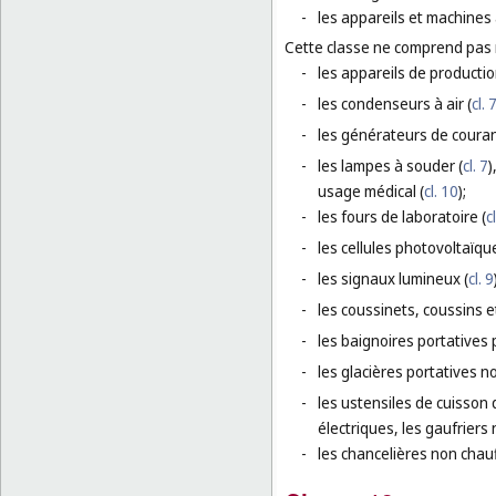
-
les appareils et machines 
Cette classe ne comprend pas
-
les appareils de producti
-
les condenseurs à air (
cl. 
-
les générateurs de courant
-
les lampes à souder (
cl. 7
)
usage médical (
cl. 10
);
-
les fours de laboratoire (
c
-
les cellules photovoltaïqu
-
les signaux lumineux (
cl. 9
-
les coussinets, coussins 
-
les baignoires portatives 
-
les glacières portatives no
-
les ustensiles de cuisson 
électriques, les gaufriers
-
les chancelières non chau