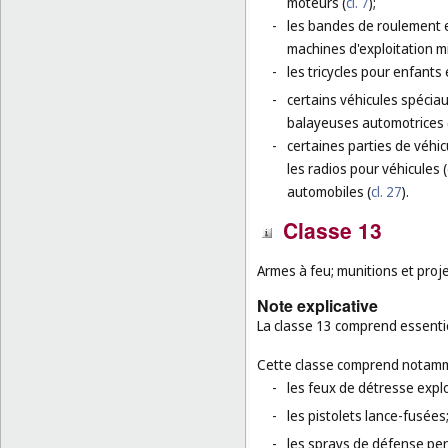
moteurs (
cl. 7
);
-
les bandes de roulement e
machines d'exploitation m
-
les tricycles pour enfants 
-
certains véhicules spéciau
balayeuses automotrices 
-
certaines parties de véhic
les radios pour véhicules (
automobiles (
cl. 27
).
Classe 13
Armes à feu; munitions et project
Note explicative
La classe 13 comprend essentie
Cette classe comprend notamm
-
les feux de détresse expl
-
les pistolets lance-fusées
-
les sprays de défense per