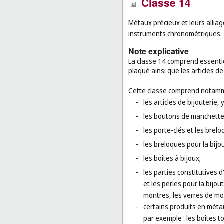
Classe 14
Métaux précieux et leurs alliage
instruments chronométriques.
Note explicative
La classe 14 comprend essenti
plaqué ainsi que les articles de 
Cette classe comprend notamm
-
les articles de bijouterie, 
-
les boutons de manchettes,
-
les porte-clés et les brel
-
les breloques pour la bijou
-
les boîtes à bijoux;
-
les parties constitutives d
et les perles pour la bijou
montres, les verres de mo
-
certains produits en métau
par exemple : les boîtes 