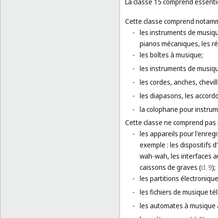
La classe 15 comprend essentie
Cette classe comprend notamm
-
les instruments de musiqu
pianos mécaniques, les ré
-
les boîtes à musique;
-
les instruments de musiqu
-
les cordes, anches, chevi
-
les diapasons, les accordo
-
la colophane pour instru
Cette classe ne comprend pas
-
les appareils pour l'enregi
exemple : les dispositifs 
wah-wah, les interfaces au
caissons de graves (
cl. 9
);
-
les partitions électroniqu
-
les fichiers de musique té
-
les automates à musique 