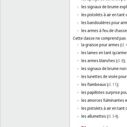
-
les signaux de brume explo
-
les pistolets à air en tant
-
les bandoulières pour arm
-
les armes à feu de chasse
Cette classe ne comprend pas
-
la graisse pour armes (
cl. 
-
les lames en tant qu'armes
-
les armes blanches (
cl. 8
);
-
les signaux de brume non e
-
les lunettes de visée pour
-
les flambeaux (
cl. 11
);
-
les papillotes surprise pou
-
les amorces fulminantes e
-
les pistolets à air en tant 
-
les allumettes (
cl. 34
).