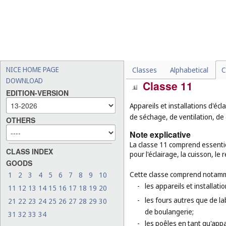
-
les implants chirurgicaux 
-
les cigarettes sans tabac 
-
les fauteuils roulants, le
-
les tables de massage, les
-
les lunettes de déguiseme
NICE HOME PAGE
Classes
Alphabetical
C
DOWNLOAD
Classe 11
EDITION-VERSION
Appareils et installations d'éc
de séchage, de ventilation, de d
OTHERS
Note explicative
La classe 11 comprend essentiel
CLASS INDEX
pour l'éclairage, la cuisson, le
GOODS
Cette classe comprend notamm
1
2
3
4
5
6
7
8
9
10
-
les appareils et installati
11
12
13
14
15
16
17
18
19
20
-
les fours autres que de la
21
22
23
24
25
26
27
28
29
30
de boulangerie;
31
32
33
34
-
les poêles en tant qu'appa