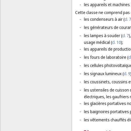
-
les appareils et machines 
Cette classe ne comprend pas
-
les condenseurs à air (
cl. 
-
les générateurs de courant
-
les lampes à souder (
cl. 7
)
usage médical (
cl. 10
);
-
les appareils de producti
-
les fours de laboratoire (
c
-
les cellules photovoltaïqu
-
les signaux lumineux (
cl. 9
-
les coussinets, coussins 
-
les ustensiles de cuisson 
électriques, les gaufriers
-
les glacières portatives no
-
les baignoires portatives 
-
les vêtements chauffés él