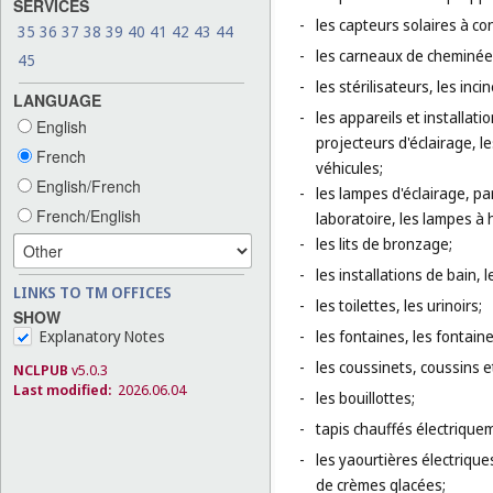
SERVICES
-
les capteurs solaires à c
35
36
37
38
39
40
41
42
43
44
-
les carneaux de cheminées
45
-
les stérilisateurs, les inci
LANGUAGE
-
les appareils et installati
English
projecteurs d'éclairage, l
French
véhicules;
English/French
-
les lampes d'éclairage, pa
French/English
laboratoire, les lampes à 
-
les lits de bronzage;
-
les installations de bain, 
LINKS TO TM OFFICES
-
les toilettes, les urinoirs;
SHOW
-
les fontaines, les fontaine
Explanatory Notes
-
les coussinets, coussins 
NCLPUB
v5.0.3
Last modified:
2026.06.04
-
les bouillottes;
-
tapis chauffés électrique
-
les yaourtières électrique
de crèmes glacées;