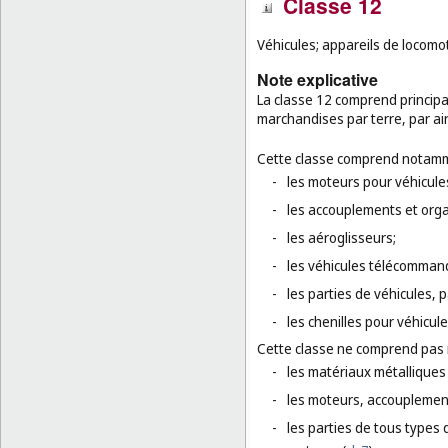
Classe 12
Véhicules; appareils de locomot
Note explicative
La classe 12 comprend principa
marchandises par terre, par ai
Cette classe comprend notamm
-
les moteurs pour véhicules
-
les accouplements et orga
-
les aéroglisseurs;
-
les véhicules télécommand
-
les parties de véhicules, p
-
les chenilles pour véhicul
Cette classe ne comprend pas
-
les matériaux métalliques 
-
les moteurs, accouplement
-
les parties de tous types 