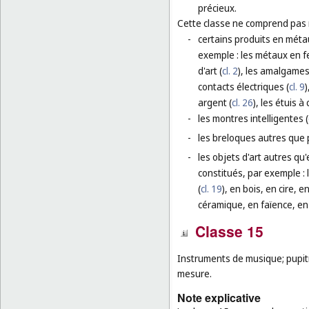
précieux.
Cette classe ne comprend pas
-
certains produits en méta
exemple : les métaux en fe
d'art (
cl. 2
), les amalgames
contacts électriques (
cl. 9
)
argent (
cl. 26
), les étuis à 
-
les montres intelligentes (
-
les breloques autres que p
-
les objets d'art autres qu
constitués, par exemple :
(
cl. 19
), en bois, en cire, 
céramique, en faïence, en 
Classe 15
Instruments de musique; pupit
mesure.
Note explicative