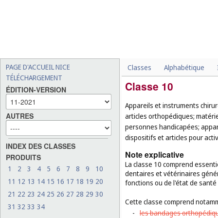
PAGE D'ACCUEIL NICE
Classes
Alphabétique
TÉLÉCHARGEMENT
Classe 10
ÉDITION-VERSION
Appareils et instruments chirur
AUTRES
articles orthopédiques; matérie
personnes handicapées; appareil
dispositifs et articles pour acti
INDEX DES CLASSES
Note explicative
PRODUITS
La classe 10 comprend essentie
1
2
3
4
5
6
7
8
9
10
dentaires et vétérinaires génér
11
12
13
14
15
16
17
18
19
20
fonctions ou de l'état de santé
21
22
23
24
25
26
27
28
29
30
Cette classe comprend notamm
31
32
33
34
-
les bandages orthopédiqu