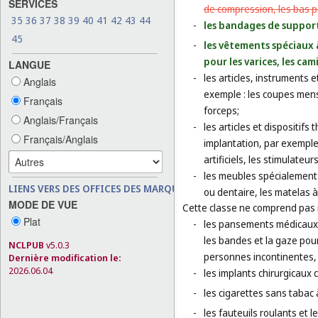
SERVICES
de compression, les bas p
35
36
37
38
39
40
41
42
43
44
-
les bandages de suppor
45
-
les vêtements spéciaux 
pour les varices, les ca
LANGUE
-
les articles, instruments 
Anglais
exemple : les coupes menst
Français
forceps;
Anglais/Français
-
les articles et dispositif
Français/Anglais
implantation, par exemple 
artificiels, les stimulate
-
les meubles spécialement 
LIENS VERS DES OFFICES DES MARQUES
ou dentaire, les matelas à
MODE DE VUE
Cette classe ne comprend pas
Plat
-
les pansements médicaux e
les bandes et la gaze pou
NCLPUB
v5.0.3
personnes incontinentes,
Dernière modification le:
2026.06.04
-
les implants chirurgicaux 
-
les cigarettes sans tabac 
-
les fauteuils roulants et 