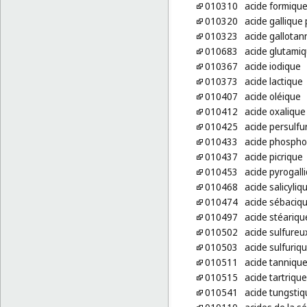
010310
acide formiqu
010320
acide gallique 
010323
acide gallotan
010683
acide glutamiq
010367
acide iodique
010373
acide lactique
010407
acide oléique
010412
acide oxalique
010425
acide persulfu
010433
acide phospho
010437
acide picrique
010453
acide pyrogall
010468
acide salicyliq
010474
acide sébaciq
010497
acide stéariqu
010502
acide sulfureu
010503
acide sulfuriq
010511
acide tanniqu
010515
acide tartrique
010541
acide tungstiq