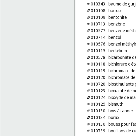
010343
baume de gurju
010108
bauxite
010109
bentonite
010713
benzène
010577
benzène méth
010714
benzol
010576
benzol méthyl
010115
berkélium
010578
bicarbonate d
010118
bichlorure d'ét
010119
bichromate de
010120
bichromate de
010720
biostimulants 
010123
bioxalate de 
010124
bioxyde de m
010125
bismuth
010130
bois à tanner
010134
borax
010136
boues pour faci
010739
bouillons de c