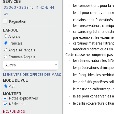
SERVICES
-
les compositions pour la 
35
36
37
38
39
40
41
42
43
44
-
le sel pour conserver autr
45
-
certains additifs destinés 
Pagination
les conservateurs chimiqu
LANGUE
-
certains ingrédients dest
Anglais
par exemple : les vitamine
Français
-
certaines matières filtran
matériaux céramiques en p
Anglais/Français
Cette classe ne comprend pas
Français/Anglais
-
les résines naturelles à l'é
-
les préparations chimique
LIENS VERS DES OFFICES DES MARQUES
-
les fongicides, les herbic
MODE DE VUE
-
les adhésifs (matières col
Plat
-
le mastic de calfeutrage (
c
MONTRER
-
le sel pour conserver les a
Notes explicatives
-
le paillis (couverture d'hu
N° de base
NCLPUB
v5.0.3