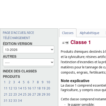
PAGE D'ACCUEIL NICE
Classes
Alphabétique
TÉLÉCHARGEMENT
Classe 1
ÉDITION-VERSION
Produits chimiques destinés à l'
AUTRES
et la sylviculture; résines artif
l'extinction d'incendies et la 
matières pour le tannage de cui
INDEX DES CLASSES
composts, engrais, fertilisants
PRODUITS
Note explicative
1
2
3
4
5
6
7
8
9
10
La classe 1 comprend essentiell
11
12
13
14
15
16
17
18
19
20
l'agriculture, y compris ceux q
21
22
23
24
25
26
27
28
29
30
Cette classe comprend notamm
31
32
33
34
-
le papier sensible;