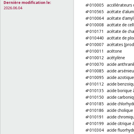
Dernière modification le:
010005
accélérateurs 
2026.06.04
010565
acétate d'alum
010064
acétate d'amy
010008
acétate de cell
010171
acétate de ch
010440
acétate de pl
010007
acétates [prod
010011
acétone
010012
acétylène
010070
acide anthrani
010085
acide arsénie
010095
acide azotique
010112
acide benzoïq
010135
acide borique 
010150
acide carboni
010185
acide chlorhyd
010186
acide cholique
010191
acide chromiq
010199
acide citrique 
010304
acide fluorhyd