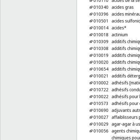
010110
acides de la s
010340
acides gras
010396
acides minéra
010501
acides sulfoni
010014
acides*
010018
actinium
010309
additifs chimi
010308
additifs chimiq
010019
additifs chimi
010020
additifs chimi
010654
additifs chimi
010021
additifs déter
010002
adhésifs [matiè
010722
adhésifs cond
010022
adhésifs pour
010573
adhésifs pour
010690
adjuvants autr
010027
affaiblisseurs
010029
agar-agar à us
010056
agents chimiqu
chimiques pour 