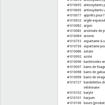
010695
antioxydants p
010693
antioxydants u
010077
apprêts pour l'
010652
argile expansé
010082
argon
010083
arséniate de 
010084
arsenic
010735
aspartame à us
010736
aspartame pour
010086
astate
010092
azote
010096
bactéricides œn
010097
bains de fixag
010098
bains de galva
010099
bains de virag
010727
bandelettes di
vétérinaire
010102
baryte
010101
baryum
010106
bases [produit