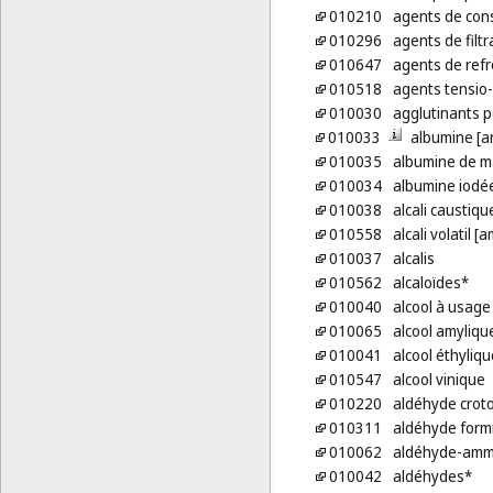
010210
agents de cons
010296
agents de filtr
010647
agents de refr
010518
agents tensio-
010030
agglutinants p
010033
albumine [a
010035
albumine de m
010034
albumine iodé
010038
alcali caustiqu
010558
alcali volatil 
010037
alcalis
010562
alcaloïdes*
010040
alcool à usage 
010065
alcool amyliqu
010041
alcool éthyliqu
010547
alcool vinique
010220
aldéhyde crot
010311
aldéhyde form
010062
aldéhyde-amm
010042
aldéhydes*