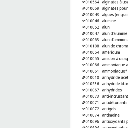
010564
alginates à us
010669
alginates pour 
010043
algues [engrai
010046
alumine
010052
alun
010047
alun d'alumine
010063
alun d'ammon
010188
alun de chrom
010054
américium
010055
amidon à usage
010066
ammoniaque a
010061
ammoniaque*
010010
anhydride acé
010536
anhydride tita
010067
anhydrides
010073
anti-incrustan
010071
antidétonants
010072
antigels
010074
antimoine
010696
antioxydants p
010694
antioxydants p