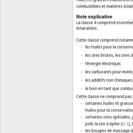
combustibles et matières éclai
Note explicative
La classe 4 comprend essentiell
éclairantes.
Cette classe comprend notamm
-
les huiles pour la conserv
-
les cires brutes, les cires 
-
l'énergie électrique;
-
les carburants pour moteu
-
les additifs non chimiques
-
le bois en tant que combus
Cette classe ne comprend pas
-
certaines huiles et graisse
huiles pour la conservation
-
certaines cires spéciales, 
polir, la cire à épiler (
cl. 3
),
-
les bougies de massage à