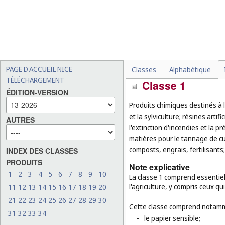
Liste des classes
PAGE D'ACCUEIL NICE
Classes
Alphabétique
TÉLÉCHARGEMENT
Classe 1
ÉDITION-VERSION
Produits chimiques destinés à l'
et la sylviculture; résines artif
AUTRES
l'extinction d'incendies et la 
matières pour le tannage de cui
composts, engrais, fertilisants
INDEX DES CLASSES
PRODUITS
Note explicative
1
2
3
4
5
6
7
8
9
10
La classe 1 comprend essentiell
l'agriculture, y compris ceux q
11
12
13
14
15
16
17
18
19
20
21
22
23
24
25
26
27
28
29
30
Cette classe comprend notamm
31
32
33
34
-
le papier sensible;