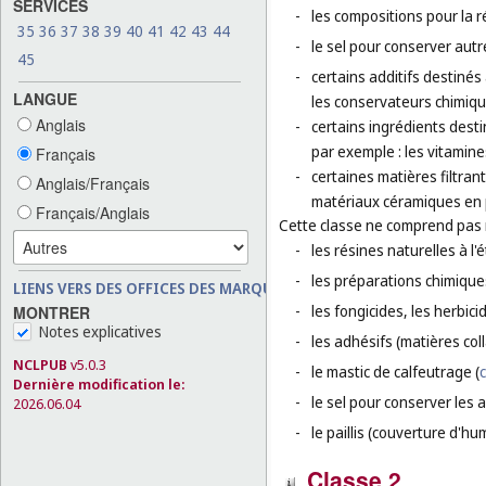
SERVICES
-
les compositions pour la 
35
36
37
38
39
40
41
42
43
44
-
le sel pour conserver autr
45
-
certains additifs destinés 
LANGUE
les conservateurs chimiqu
Anglais
-
certains ingrédients dest
par exemple : les vitamine
Français
-
certaines matières filtran
Anglais/Français
matériaux céramiques en p
Français/Anglais
Cette classe ne comprend pas
-
les résines naturelles à l'é
-
les préparations chimique
LIENS VERS DES OFFICES DES MARQUES
-
les fongicides, les herbic
MONTRER
Notes explicatives
-
les adhésifs (matières col
NCLPUB
v5.0.3
-
le mastic de calfeutrage (
c
Dernière modification le:
-
le sel pour conserver les a
2026.06.04
-
le paillis (couverture d'hu
Classe 2