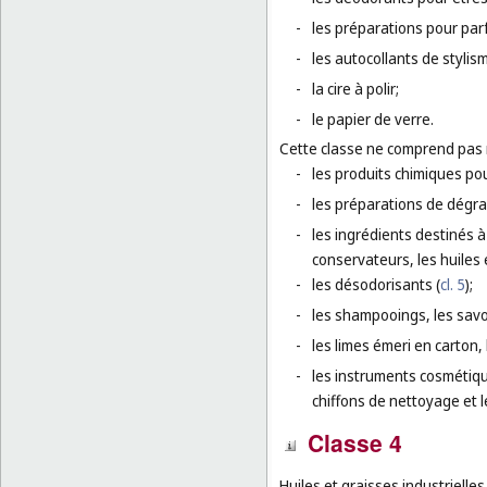
-
les préparations pour par
-
les autocollants de stylis
-
la cire à polir;
-
le papier de verre.
Cette classe ne comprend pas
-
les produits chimiques po
-
les préparations de dégrai
-
les ingrédients destinés à
conservateurs, les huiles 
-
les désodorisants (
cl. 5
);
-
les shampooings, les savon
-
les limes émeri en carton, 
-
les instruments cosmétiqu
chiffons de nettoyage et 
Classe 4
Huiles et graisses industrielles,