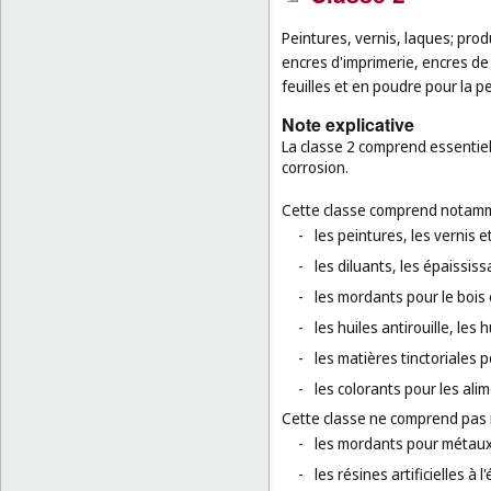
Peintures, vernis, laques; produ
encres d'imprimerie, encres de
feuilles et en poudre pour la pe
Note explicative
La classe 2 comprend essentiell
corrosion.
Cette classe comprend notamm
-
les peintures, les vernis et
-
les diluants, les épaississa
-
les mordants pour le bois e
-
les huiles antirouille, les
-
les matières tinctoriales 
-
les colorants pour les ali
Cette classe ne comprend pas
-
les mordants pour métaux
-
les résines artificielles à l'