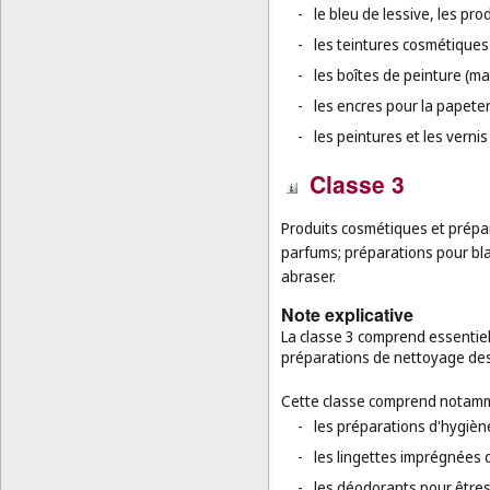
-
le bleu de lessive, les pro
-
les teintures cosmétiques 
-
les boîtes de peinture (mat
-
les encres pour la papeter
-
les peintures et les vernis 
Classe 3
Produits cosmétiques et prépa
parfums; préparations pour blan
abraser.
Note explicative
La classe 3 comprend essentie
préparations de nettoyage des
Cette classe comprend notamm
-
les préparations d'hygiène
-
les lingettes imprégnées 
-
les déodorants pour être