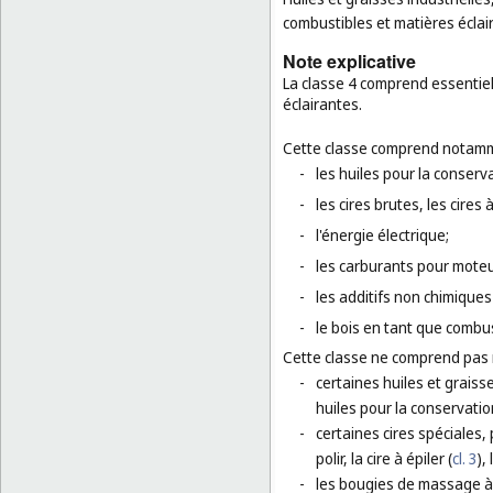
combustibles et matières éclai
Note explicative
La classe 4 comprend essentiell
éclairantes.
Cette classe comprend notamm
-
les huiles pour la conserv
-
les cires brutes, les cires 
-
l'énergie électrique;
-
les carburants pour moteu
-
les additifs non chimiques
-
le bois en tant que combus
Cette classe ne comprend pas
-
certaines huiles et graisse
huiles pour la conservation
-
certaines cires spéciales, 
polir, la cire à épiler (
cl. 3
),
-
les bougies de massage à