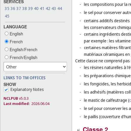
SERVICES
-
les compositions pour la 
35
36
37
38
39
40
41
42
43
44
-
le sel pour conserver autr
45
-
certains additifs destinés 
LANGUAGE
les conservateurs chimiqu
English
-
certains ingrédients dest
par exemple : les vitamine
French
-
certaines matières filtran
English/French
matériaux céramiques en p
French/English
Cette classe ne comprend pas
-
les résines naturelles à l'é
-
les préparations chimique
LINKS TO TM OFFICES
-
les fongicides, les herbic
SHOW
Explanatory Notes
-
les adhésifs (matières col
NCLPUB
v5.0.3
-
le mastic de calfeutrage (
c
Last modified:
2026.06.04
-
le sel pour conserver les a
-
le paillis (couverture d'hu
Classe 2