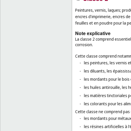
Peintures, vernis, laques; produ
encres d'imprimerie, encres de
feuilles et en poudre pour la pe
Note explicative
La classe 2 comprend essentiell
corrosion.
Cette classe comprend notamm
-
les peintures, les vernis et
-
les diluants, les épaississa
-
les mordants pour le bois e
-
les huiles antirouille, les
-
les matières tinctoriales 
-
les colorants pour les ali
Cette classe ne comprend pas
-
les mordants pour métaux
-
les résines artificielles à l'