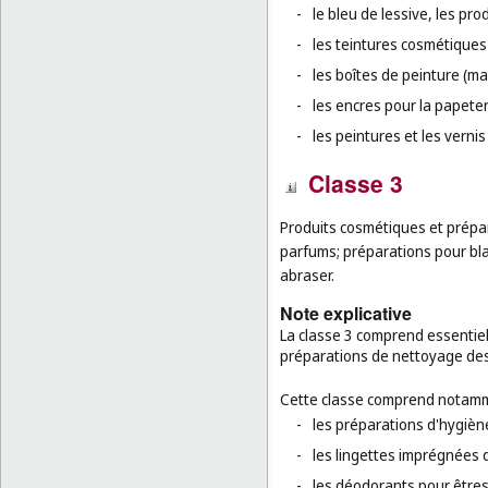
-
le bleu de lessive, les pro
-
les teintures cosmétiques 
-
les boîtes de peinture (mat
-
les encres pour la papeter
-
les peintures et les vernis 
Classe 3
Produits cosmétiques et prépa
parfums; préparations pour blan
abraser.
Note explicative
La classe 3 comprend essentie
préparations de nettoyage des
Cette classe comprend notamm
-
les préparations d'hygiène
-
les lingettes imprégnées 
-
les déodorants pour être