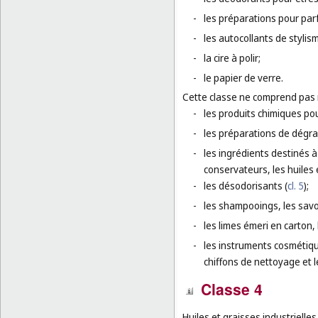
-
les préparations pour par
-
les autocollants de stylis
-
la cire à polir;
-
le papier de verre.
Cette classe ne comprend pas
-
les produits chimiques po
-
les préparations de dégrai
-
les ingrédients destinés à
conservateurs, les huiles 
-
les désodorisants (
cl. 5
);
-
les shampooings, les savon
-
les limes émeri en carton, 
-
les instruments cosmétiqu
chiffons de nettoyage et 
Classe 4
Huiles et graisses industrielles,