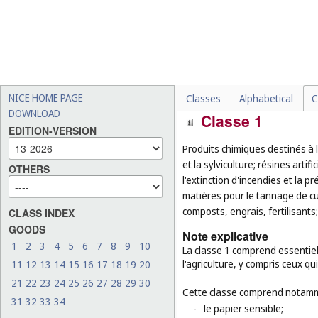
Liste des classes
NICE HOME PAGE
Classes
Alphabetical
C
DOWNLOAD
Classe 1
EDITION-VERSION
Produits chimiques destinés à l'
et la sylviculture; résines artif
OTHERS
l'extinction d'incendies et la 
matières pour le tannage de cui
composts, engrais, fertilisants
CLASS INDEX
GOODS
Note explicative
1
2
3
4
5
6
7
8
9
10
La classe 1 comprend essentiell
l'agriculture, y compris ceux q
11
12
13
14
15
16
17
18
19
20
21
22
23
24
25
26
27
28
29
30
Cette classe comprend notamm
31
32
33
34
-
le papier sensible;