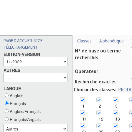
PAGE D'ACCUEIL NICE
Classes
Alphabétique
TÉLÉCHARGEMENT
Nº de base ou terme
ÉDITION-VERSION
recherché:
AUTRES
Opérateur:
Recherche exacte:
LANGUE
Choisir des classes:
PROD
Anglais
Français
1
2
3
Anglais/Français
11
12
13
Français/Anglais
21
22
23