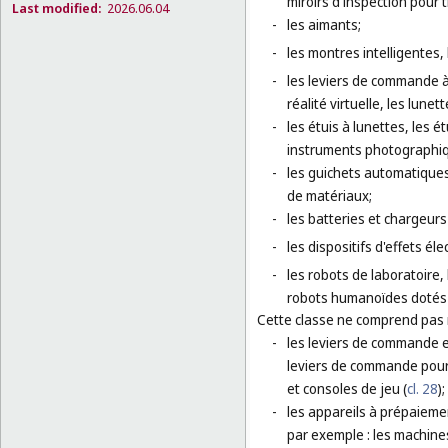
miroirs d'inspection pour 
Last modified:
2026.06.04
-
les aimants;
-
les montres intelligentes, 
-
les leviers de commande à
réalité virtuelle, les lunet
-
les étuis à lunettes, les 
instruments photographi
-
les guichets automatiques
de matériaux;
-
les batteries et chargeurs
-
les dispositifs d'effets é
-
les robots de laboratoire,
robots humanoïdes dotés d'
Cette classe ne comprend pas
-
les leviers de commande e
leviers de commande pour 
et consoles de jeu (
cl. 28
);
-
les appareils à prépaiemen
par exemple : les machine