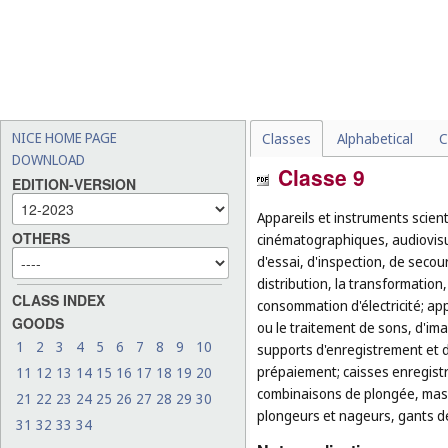
NICE HOME PAGE
Classes
Alphabetical
C
DOWNLOAD
Classe 9
EDITION-VERSION
Appareils et instruments scien
OTHERS
cinématographiques, audiovisu
d'essai, d'inspection, de secou
distribution, la transformation
CLASS INDEX
consommation d'électricité; app
GOODS
ou le traitement de sons, d'im
1
2
3
4
5
6
7
8
9
10
supports d'enregistrement et 
prépaiement; caisses enregistre
11
12
13
14
15
16
17
18
19
20
combinaisons de plongée, masq
21
22
23
24
25
26
27
28
29
30
plongeurs et nageurs, gants de
31
32
33
34