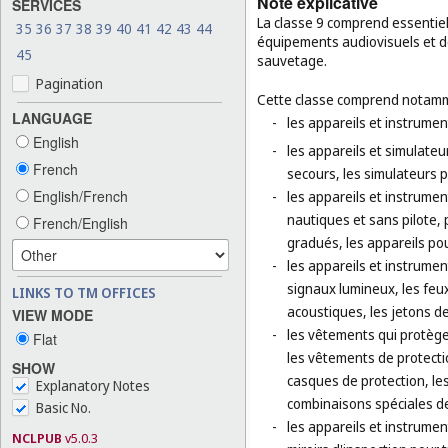
Note explicative
SERVICES
La classe 9 comprend essentiel
35
36
37
38
39
40
41
42
43
44
équipements audiovisuels et de
45
sauvetage.
Pagination
Cette classe comprend notamm
LANGUAGE
-
les appareils et instrumen
English
-
les appareils et simulate
French
secours, les simulateurs p
English/French
-
les appareils et instrumen
nautiques et sans pilote, 
French/English
gradués, les appareils pou
-
les appareils et instrumen
signaux lumineux, les feux
LINKS TO TM OFFICES
acoustiques, les jetons de
VIEW MODE
-
les vêtements qui protège
Flat
les vêtements de protectio
SHOW
casques de protection, les
Explanatory Notes
combinaisons spéciales de 
Basic No.
-
les appareils et instrument
NCLPUB
v5.0.3