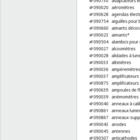
090730
adaptateurs él
090020
aéromètres
090628
agendas élect
090754
aiguilles pour
090660
aimants décora
090023
aimants*
090504
alambics pour 
090027
alcoomètres
090028
alidades à lun
090033
altimètres
090036
ampèremètre
090037
amplificateurs
090875
amplificateur
090639
ampoules de f
090039
anémomètres
090040
anneaux à cali
090861
anneaux lumin
090867
anneaux-suppo
090043
anodes
090045
antennes
090507
anticathodes