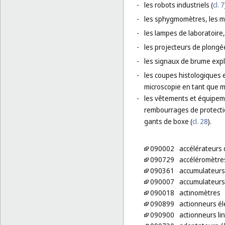
-
les robots industriels (
cl. 7
-
les sphygmomètres, les mo
-
les lampes de laboratoire,
-
les projecteurs de plongée
-
les signaux de brume explo
-
les coupes histologiques 
microscopie en tant que m
-
les vêtements et équipeme
rembourrages de protectio
gants de boxe (
cl. 28
).
090002
accélérateurs 
090729
accéléromètre
090361
accumulateurs 
090007
accumulateurs 
090018
actinomètres
090899
actionneurs él
090900
actionneurs li