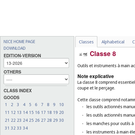
NICE HOME PAGE
Classes
Alphabetical
C
DOWNLOAD
Classe 8
EDITION-VERSION
Outils et instruments à main ac
OTHERS
Note explicative
La classe 8 comprend essentiell
coupe et le perçage.
CLASS INDEX
GOODS
Cette classe comprend notamm
1
2
3
4
5
6
7
8
9
10
-
les outils actionnés manue
11
12
13
14
15
16
17
18
19
20
-
les outils actionnés manue
21
22
23
24
25
26
27
28
29
30
-
les manches pour outils à
31
32
33
34
-
les instruments à main élec