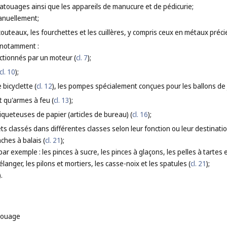
tatouages ainsi que les appareils de manucure et de pédicurie;
anuellement;
 couteaux, les fourchettes et les cuillères, y compris ceux en métaux préci
 notamment :
actionnés par un moteur (
cl. 7
);
cl. 10
);
bicyclette (
cl. 12
), les pompes spécialement conçues pour les ballons de 
t qu'armes à feu (
cl. 13
);
iqueteuses de papier (articles de bureau) (
cl. 16
);
ts classés dans différentes classes selon leur fonction ou leur destinat
nches à balais (
cl. 21
);
par exemple : les pinces à sucre, les pinces à glaçons, les pelles à tartes 
élanger, les pilons et mortiers, les casse-noix et les spatules (
cl. 21
);
).
atouage