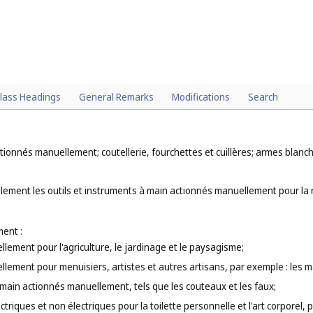
lass Headings
General Remarks
Modifications
Search
tionnés manuellement; coutellerie, fourchettes et cuillères; armes blanch
ement les outils et instruments à main actionnés manuellement pour la ré
ent :
llement pour l'agriculture, le jardinage et le paysagisme;
llement pour menuisiers, artistes et autres artisans, par exemple : les mar
 main actionnés manuellement, tels que les couteaux et les faux;
triques et non électriques pour la toilette personnelle et l'art corporel, p