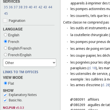
SERVICES
appareils à imprimer des 
35
36
37
38
39
40
41
42
43
44
-
les pompes actionnées m
45
-
les couverts, tels que les
Pagination
Cette classe ne comprend pas
-
les outils et instruments 
LANGUAGE
English
-
la coutellerie chirurgicale (
French
-
les pompes pour pneus de 
English/French
-
les armes de poing en tan
French/English
-
les coupe-papier, les déch
-
les poignées pour les obje
parapluies (
cl. 18
), les ma
LINKS TO TM OFFICES
-
les ustensiles de service, 
VIEW MODE
exemple : les cuillères à m
Flat
-
les armes d'escrime (
cl. 28
SHOW
Explanatory Notes
080091
affiloirs
Basic No.
080269
aiguilles de t
NCLPUB
v5.0.3