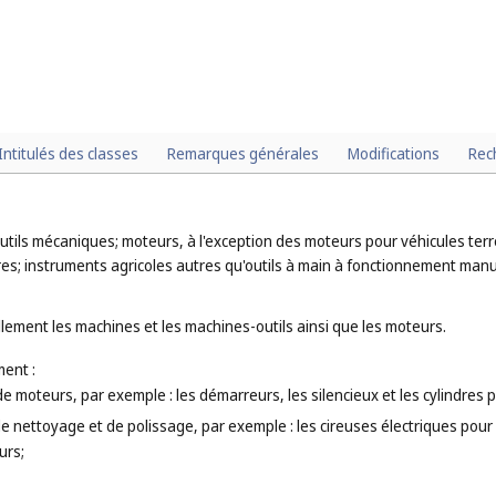
Intitulés des classes
Remarques générales
Modifications
Rec
utils mécaniques; moteurs, à l'exception des moteurs pour véhicules ter
res; instruments agricoles autres qu'outils à main à fonctionnement man
lement les machines et les machines-outils ainsi que les moteurs.
ent :
de moteurs, par exemple : les démarreurs, les silencieux et les cylindres
 de nettoyage et de polissage, par exemple : les cireuses électriques po
urs;