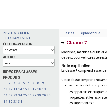
PAGE D'ACCUEIL NICE
Classes
Alphabétique
TÉLÉCHARGEMENT
Classe 7
ÉDITION-VERSION
Machines, machines-outils et o
AUTRES
de ceux pour véhicules terrest
Note explicative
La classe 7 comprend essentiel
INDEX DES CLASSES
PRODUITS
Cette classe comprend notamm
1
2
3
4
5
6
7
8
9
10
-
les parties de tous types 
11
12
13
14
15
16
17
18
19
20
-
les appareils électriques
21
22
23
24
25
26
27
28
29
30
moquettes et les aspirate
31
32
33
34
-
les imprimantes 3D;