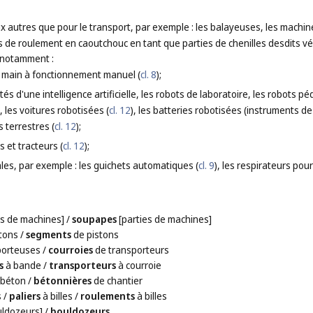
x autres que pour le transport, par exemple : les balayeuses, les machin
s de roulement en caoutchouc en tant que parties de chenilles desdits vé
 notamment :
 à main à fonctionnement manuel (
cl. 8
);
s d'une intelligence artificielle, les robots de laboratoire, les robots pé
), les voitures robotisées (
cl. 12
), les batteries robotisées (instruments de
 terrestres (
cl. 12
);
s et tracteurs (
cl. 12
);
les, par exemple : les guichets automatiques (
cl. 9
), les respirateurs pour 
es de machines]
/
soupapes
[parties de machines]
tons
/
segments
de pistons
porteuses
/
courroies
de transporteurs
s
à bande
/
transporteurs
à courroie
 béton
/
bétonnières
de chantier
s
/
paliers
à billes
/
roulements
à billes
ldozeurs]
/
bouldozeurs