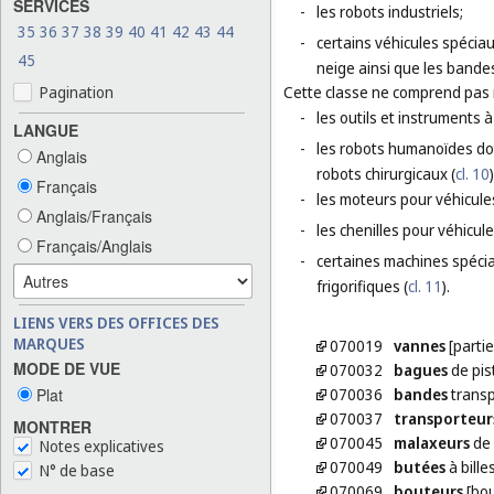
SERVICES
-
les robots industriels;
35
36
37
38
39
40
41
42
43
44
-
certains véhicules spéciau
45
neige ainsi que les bande
Pagination
Cette classe ne comprend pas
-
les outils et instruments
LANGUE
-
les robots humanoïdes doté
Anglais
robots chirurgicaux (
cl. 10
Français
-
les moteurs pour véhicules
Anglais/Français
-
les chenilles pour véhicule
Français/Anglais
-
certaines machines spécia
frigorifiques (
cl. 11
).
LIENS VERS DES OFFICES DES
MARQUES
070019
vannes
[parti
MODE DE VUE
070032
bagues
de pis
Plat
070036
bandes
trans
070037
transporteur
MONTRER
070045
malaxeurs
de
Notes explicatives
070049
butées
à bille
N° de base
070069
bouteurs
[bou