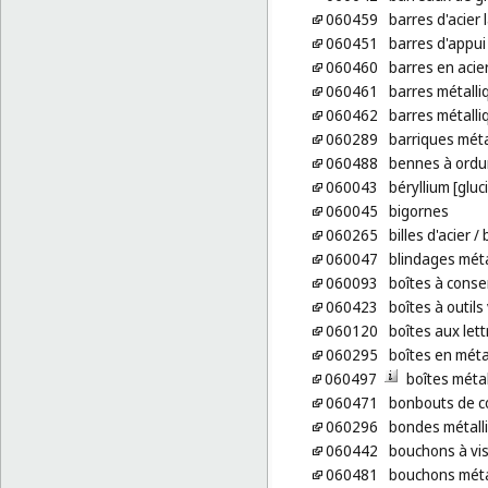
060459
barres d'acier
060451
barres d'appui
060460
barres en acier
060461
barres métalli
060462
barres métalliq
060289
barriques méta
060488
bennes à ordur
060043
béryllium [gluc
060045
bigornes
060265
billes d'acier
/ 
060047
blindages méta
060093
boîtes à conse
060423
boîtes à outils
060120
boîtes aux let
060295
boîtes en mé
060497
boîtes métal
060471
bonbouts de c
060296
bondes métall
060442
bouchons à vis
060481
bouchons méta