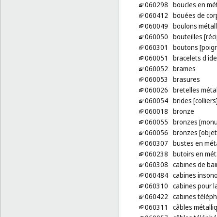
060298
boucles en mét
060412
bouées de cor
060049
boulons métal
060050
bouteilles [réc
060301
boutons [poig
060051
bracelets d'ide
060052
brames
060053
brasures
060026
bretelles méta
060054
brides [collier
060018
bronze
060055
bronzes [monu
060056
bronzes [objets
060307
bustes en mé
060238
butoirs en mét
060308
cabines de bai
060484
cabines insono
060310
cabines pour l
060422
cabines télép
060311
câbles métalli