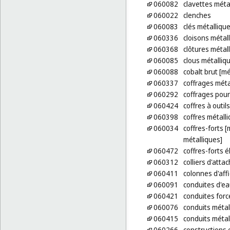
060082
clavettes méta
060022
clenches
060083
clés métalliqu
060336
cloisons métal
060368
clôtures métal
060085
clous métalliq
060088
cobalt brut [mé
060337
coffrages méta
060292
coffrages pour
060424
coffres à outil
060398
coffres métall
060034
coffres-forts 
métalliques]
060472
coffres-forts 
060312
colliers d'att
060411
colonnes d'aff
060091
conduites d'ea
060421
conduites forc
060076
conduits métal
060415
conduits métall
060266
constructions 