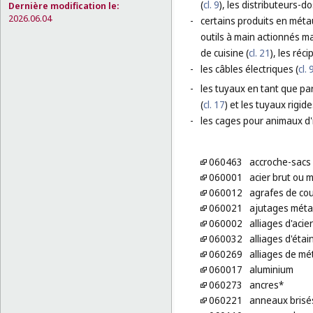
(
cl. 9
), les distributeurs-d
Dernière modification le:
2026.06.04
-
certains produits en méta
outils à main actionnés m
de cuisine (
cl. 21
), les réc
-
les câbles électriques (
cl. 
-
les tuyaux en tant que part
(
cl. 17
) et les tuyaux rigid
-
les cages pour animaux d'i
060463
accroche-sacs 
060001
acier brut ou 
060012
agrafes de cou
060021
ajutages méta
060002
alliages d'acier
060032
alliages d'étai
060269
alliages de m
060017
aluminium
060273
ancres*
060221
anneaux brisé