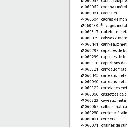
060057
câbles téléphé
060062
cadenas métall
060061
cadmium
060504
cadres de mon
060433
cages métal
060317
caillebotis mét
060029
caisses à monn
060441
caniveaux mét
060297
capsules de b
060299
capsules de bo
060318
capuchons de 
060321
carreaux métal
060445
carreaux méta
060040
carreaux métal
060322
carrelages mét
060066
cassettes de s
060323
caveaux métal
060067
celtium [hafni
060288
cercles métall
060401
cermets
060071
chaînes de sû