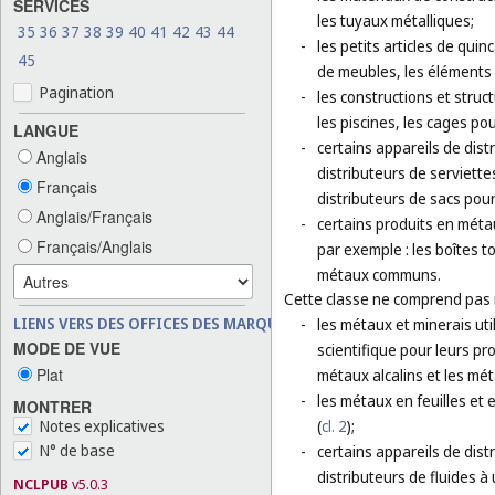
SERVICES
les tuyaux métalliques;
35
36
37
38
39
40
41
42
43
44
-
les petits articles de quinc
45
de meubles, les éléments
Pagination
-
les constructions et stru
les piscines, les cages po
LANGUE
-
certains appareils de dis
Anglais
distributeurs de serviettes
Français
distributeurs de sacs pour
Anglais/Français
-
certains produits en méta
Français/Anglais
par exemple : les boîtes 
métaux communs.
Cette classe ne comprend pas
LIENS VERS DES OFFICES DES MARQUES
-
les métaux et minerais uti
MODE DE VUE
scientifique pour leurs pro
Plat
métaux alcalins et les mét
-
les métaux en feuilles et e
MONTRER
Notes explicatives
(
cl. 2
);
N° de base
-
certains appareils de distr
distributeurs de fluides à 
NCLPUB
v5.0.3