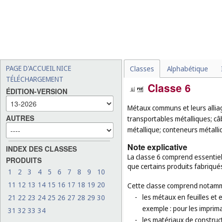
PAGE D'ACCUEIL NICE
Classes
Alphabétique
TÉLÉCHARGEMENT
Classe 6
ÉDITION-VERSION
Métaux communs et leurs alliag
AUTRES
transportables métalliques; câbl
métallique; conteneurs métalli
Note explicative
INDEX DES CLASSES
La classe 6 comprend essentiel
PRODUITS
que certains produits fabriqu
1
2
3
4
5
6
7
8
9
10
11
12
13
14
15
16
17
18
19
20
Cette classe comprend notamm
-
les métaux en feuilles et
21
22
23
24
25
26
27
28
29
30
exemple : pour les imprim
31
32
33
34
-
les matériaux de construct