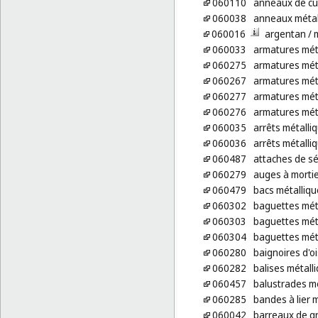
060110
anneaux de cu
060038
anneaux métal
060016
argentan
/ 
060033
armatures mét
060275
armatures mét
060267
armatures méta
060277
armatures méta
060276
armatures méta
060035
arrêts métalli
060036
arrêts métalli
060487
attaches de sé
060279
auges à mortie
060479
bacs métalliqu
060302
baguettes méta
060303
baguettes méta
060304
baguettes mét
060280
baignoires d'o
060282
balises métall
060457
balustrades mé
060285
bandes à lier 
060042
barreaux de gr