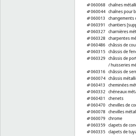
060068
chaînes métall
060044
chaînes pour b
060013
changements d
060391
chantiers [sup
060327
charnières mét
060328
charpentes mét
060486
châssis de cou
060315
châssis de fen
060329
châssis de por
/ huisseries m
060316
châssis de ser
060074
châssis métall
060413
cheminées mét
060332
chéneaux méta
060431
chenets
060470
chevilles de c
060078
chevilles méta
060079
chrome
060359
clapets de con
060335
clapets de tuy