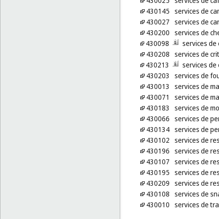
430025
services de ca
430145
services de c
430027
services de ca
430200
services de che
430098
services de
430208
services de cr
430213
services de
430203
services de fo
430013
services de ma
430071
services de m
430183
services de mo
430066
services de pe
430134
services de p
430102
services de re
430196
services de re
430107
services de re
430195
services de r
430209
services de re
430108
services de sn
430010
services de tra