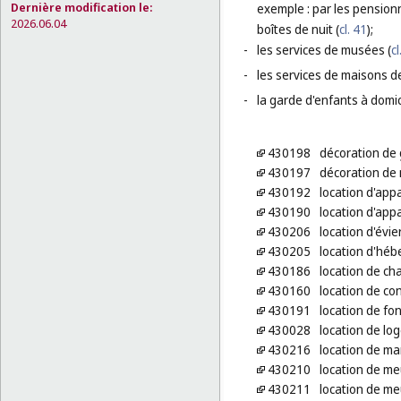
Dernière modification le:
exemple : par les pensionn
2026.06.04
boîtes de nuit (
cl. 41
);
-
les services de musées (
cl
-
les services de maisons d
-
la garde d'enfants à domi
430198
décoration de
430197
décoration de 
430192
location d'appa
430190
location d'app
430206
location d'évie
430205
location d'hé
430186
location de cha
430160
location de co
430191
location de fo
430028
location de l
430216
location de ma
430210
location de me
430211
location de m