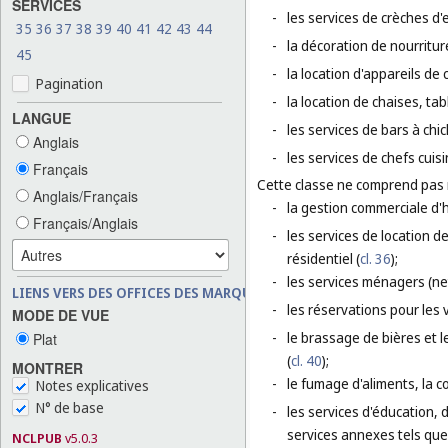
SERVICES
-
les services de crèches d'
35
36
37
38
39
40
41
42
43
44
-
la décoration de nourriture
45
-
la location d'appareils de 
Pagination
-
la location de chaises, tab
LANGUE
-
les services de bars à chic
Anglais
-
les services de chefs cuisi
Français
Cette classe ne comprend pas
Anglais/Français
-
la gestion commerciale d'h
Français/Anglais
-
les services de location 
résidentiel (
cl. 36
);
-
les services ménagers (ne
LIENS VERS DES OFFICES DES MARQUES
-
les réservations pour les 
MODE DE VUE
-
le brassage de bières et l
Plat
(
cl. 40
);
MONTRER
-
le fumage d'aliments, la c
Notes explicatives
N° de base
-
les services d'éducation, 
services annexes tels que 
NCLPUB
v5.0.3