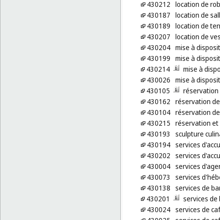
430212
location de ro
430187
location de sa
430189
location de te
430207
location de ve
430204
mise à disposi
430199
mise à disposi
430214
mise à dispo
430026
mise à disposi
430105
réservation 
430162
réservation d
430104
réservation d
430215
réservation et
430193
sculpture culin
430194
services d'acc
430202
services d'acc
430004
services d'age
430073
services d'héb
430138
services de ba
430201
services de 
430024
services de ca