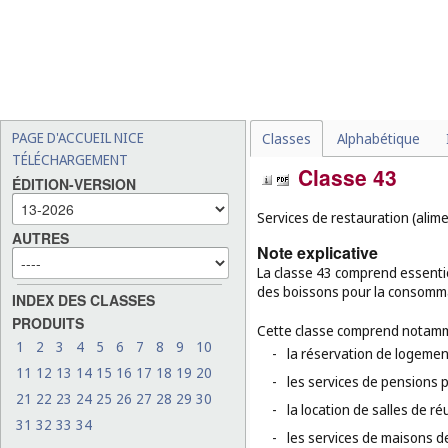
PAGE D'ACCUEIL NICE
Classes
Alphabétique
TÉLÉCHARGEMENT
Classe 43
ÉDITION-VERSION
Services de restauration (alim
AUTRES
Note explicative
La classe 43 comprend essentie
des boissons pour la consomma
INDEX DES CLASSES
PRODUITS
Cette classe comprend notamm
1
2
3
4
5
6
7
8
9
10
-
la réservation de logement
11
12
13
14
15
16
17
18
19
20
-
les services de pensions 
21
22
23
24
25
26
27
28
29
30
-
la location de salles de r
31
32
33
34
-
les services de maisons d