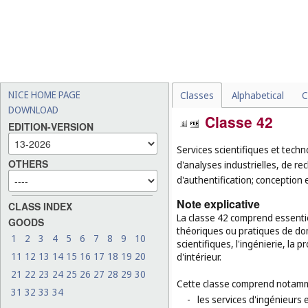
NICE HOME PAGE
Classes
Alphabetical
C
DOWNLOAD
Classe 42
EDITION-VERSION
Services scientifiques et techn
OTHERS
d'analyses industrielles, de rec
d'authentification; conception 
Note explicative
CLASS INDEX
La classe 42 comprend essenti
GOODS
théoriques ou pratiques de dom
1
2
3
4
5
6
7
8
9
10
scientifiques, l'ingénierie, la 
11
12
13
14
15
16
17
18
19
20
d'intérieur.
21
22
23
24
25
26
27
28
29
30
Cette classe comprend notamm
31
32
33
34
-
les services d'ingénieurs 