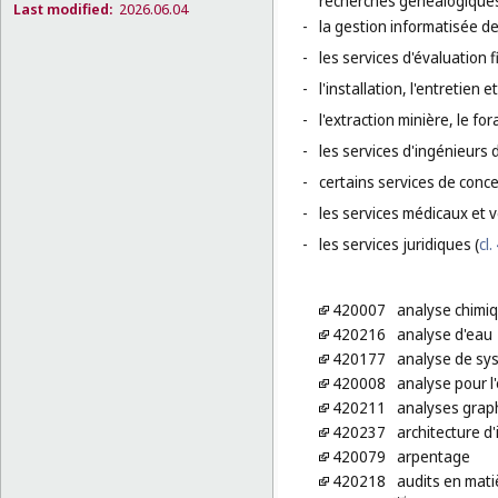
recherches généalogiques
Last modified:
2026.06.04
-
la gestion informatisée de 
-
les services d'évaluation f
-
l'installation, l'entretien 
-
l'extraction minière, le for
-
les services d'ingénieurs 
-
certains services de conc
-
les services médicaux et v
-
les services juridiques (
cl.
420007
analyse chimi
420216
analyse d'eau
420177
analyse de sy
420008
analyse pour l
420211
analyses grap
420237
architecture d'
420079
arpentage
420218
audits en mati