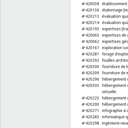
420038
établissement 
420136
étalonnage [m
420213
évaluation qual
420214
évaluation qua
420193
expertises [tr
420063
expertises de 
420062
expertises gé
420167
exploration s
420281
forage d'explo
420292
fouilles arché
420300
fourniture de 
420209
fourniture de 
420296
hébergement d
420303
hébergement de
virtuelle
420223
hébergement 
420200
hébergement d
420271
infographie à 
420283
informatique 
420298
ingénierie ne