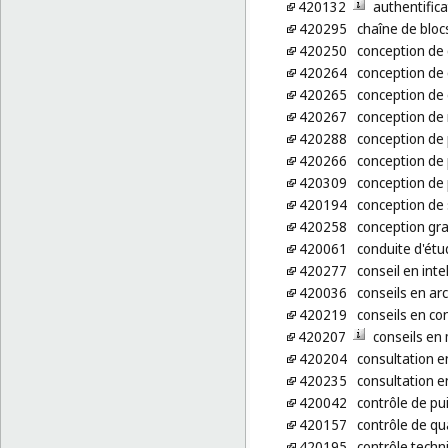
420132
authentifica
420295
chaîne de bloc
420250
conception de 
420264
conception de
420265
conception de 
420267
conception de 
420288
conception de 
420266
conception de
420309
conception de p
420194
conception de
420258
conception gr
420061
conduite d'étu
420277
conseil en intel
420036
conseils en ar
420219
conseils en co
420207
conseils en
420204
consultation en
420235
consultation e
420042
contrôle de pu
420157
contrôle de qu
420195
contrôle techn