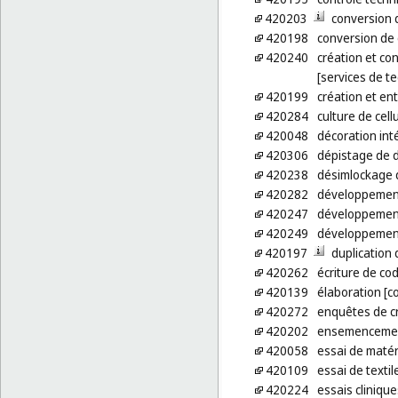
420203
conversion 
420198
conversion de
420240
création et co
[services de te
420199
création et ent
420284
culture de cell
420048
décoration int
420306
dépistage de d
420238
désimlockage 
420282
développement
420247
développement d
420249
développement
420197
duplication
420262
écriture de co
420139
élaboration [co
420272
enquêtes de cr
420202
ensemencemen
420058
essai de maté
420109
essai de textil
420224
essais clinique