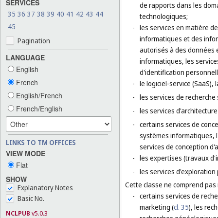
SERVICES
de rapports dans les domai
35
36
37
38
39
40
41
42
43
44
technologiques;
45
-
les services en matière d
informatiques et des info
Pagination
autorisés à des données et
LANGUAGE
informatiques, les service
English
d'identification personnell
French
-
le logiciel-service (SaaS)
English/French
-
les services de recherche 
French/English
-
les services d'architectur
-
certains services de concep
systèmes informatiques, l'
LINKS TO TM OFFICES
services de conception d'
VIEW MODE
-
les expertises (travaux d'
Flat
-
les services d'exploration 
SHOW
Cette classe ne comprend pas
Explanatory Notes
-
certains services de reche
Basic No.
marketing (
cl. 35
), les rec
NCLPUB
v5.0.3