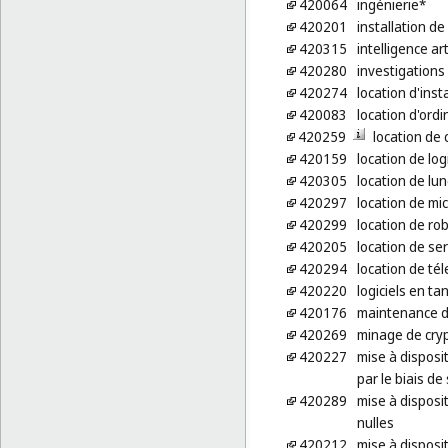
420064
ingénierie*
420201
installation de 
420315
intelligence ar
420280
investigation
420274
location d'ins
420083
location d'ord
420259
location de
420159
location de log
420305
location de lun
420297
location de mi
420299
location de ro
420205
location de se
420294
location de té
420220
logiciels en ta
420176
maintenance de
420269
minage de cry
420227
mise à disposi
par le biais de
420289
mise à disposi
nulles
420212
mise à disposi