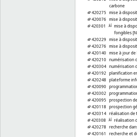
carbone
420275
mise à disposi
420076
mise à disposi
420301
mise à dispo
fongibles [N
420229
mise à disposi
420276
mise à disposi
420140
mise à jour de 
420210
numérisation 
420304
numérisation 
420192
planification 
420248
plateforme inf
420090
programmation
420302
programmation 
420095
prospection de
420118
prospection g
420314
réalisation de 
420308
réalisation 
420278
recherche dans 
420161
recherche et 