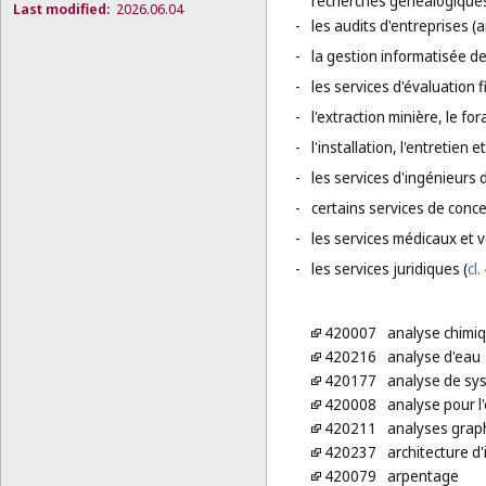
recherches généalogiques
Last modified:
2026.06.04
-
les audits d'entreprises (
-
la gestion informatisée de 
-
les services d'évaluation f
-
l'extraction minière, le for
-
l'installation, l'entretien 
-
les services d'ingénieurs 
-
certains services de conc
-
les services médicaux et v
-
les services juridiques (
cl.
420007
analyse chimi
420216
analyse d'eau
420177
analyse de sy
420008
analyse pour l
420211
analyses grap
420237
architecture d'
420079
arpentage