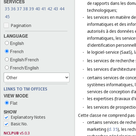
SERVICES
de rapports dans les domai
35
36
37
38
39
40
41
42
43
44
technologiques;
45
-
les services en matière d
informatiques et des info
Pagination
autorisés à des données et
LANGUAGE
informatiques, les service
English
d'identification personnell
French
-
le logiciel-service (SaaS)
English/French
-
les services de recherche 
French/English
-
les services d'architectur
-
certains services de concep
systèmes informatiques, l'
LINKS TO TM OFFICES
services de conception d'
VIEW MODE
-
les expertises (travaux d'
Flat
-
les services de prospectio
SHOW
Cette classe ne comprend pas
Explanatory Notes
-
certains services de reche
Basic No.
marketing (
cl. 35
), les rec
NCLPUB
v5.0.3