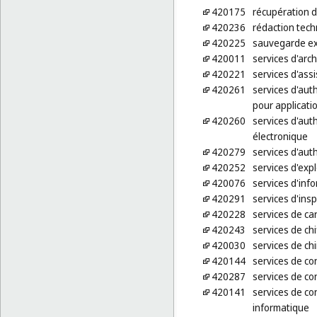
420175
récupération 
420236
rédaction tech
420225
sauvegarde e
420011
services d'arch
420221
services d'ass
420261
services d'auth
pour applicatio
420260
services d'aut
électronique
420279
services d'auth
420252
services d'exp
420076
services d'inf
420291
services d'ins
420228
services de ca
420243
services de ch
420030
services de ch
420144
services de co
420287
services de co
420141
services de co
informatique