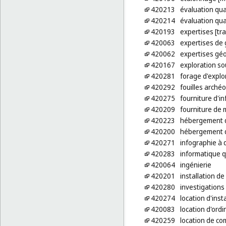
420213
évaluation qual
420214
évaluation qua
420193
expertises [tr
420063
expertises de 
420062
expertises gé
420167
exploration s
420281
forage d'explo
420292
fouilles arché
420275
fourniture d'i
420209
fourniture de 
420223
hébergement 
420200
hébergement d
420271
infographie à 
420283
informatique 
420064
ingénierie
420201
installation de 
420280
investigation
420274
location d'ins
420083
location d'ord
420259
location de co