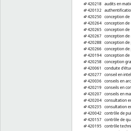
420218
audits en mati
420132
authentificati
420250
conception de 
420264
conception de
420265
conception de 
420267
conception de 
420288
conception de 
420266
conception de
420194
conception de
420258
conception gr
420061
conduite d'étu
420277
conseil en intel
420036
conseils en ar
420219
conseils en co
420207
conseils en ma
420204
consultation en
420235
consultation e
420042
contrôle de pu
420157
contrôle de qu
420195
contrôle techn