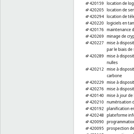
420159
location de log
420205
location de se
420294
location de té
420220
logiciels en ta
420176
maintenance de
420269
minage de cryp
420227
mise à disposi
par le biais de
420289
mise à disposi
nulles
420212
mise à disposi
carbone
420229
mise à disposi
420276
mise à disposi
420140
mise à jour de 
420210
numérisation 
420192
planification 
420248
plateforme inf
420090
programmation
420095
prospection de