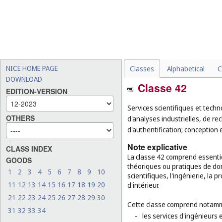
NICE HOME PAGE
Classes
Alphabetical
C
DOWNLOAD
Classe 42
EDITION-VERSION
Services scientifiques et techn
OTHERS
d'analyses industrielles, de rec
d'authentification; conception 
Note explicative
CLASS INDEX
La classe 42 comprend essenti
GOODS
théoriques ou pratiques de dom
1
2
3
4
5
6
7
8
9
10
scientifiques, l'ingénierie, la 
11
12
13
14
15
16
17
18
19
20
d'intérieur.
21
22
23
24
25
26
27
28
29
30
Cette classe comprend notamm
31
32
33
34
-
les services d'ingénieurs 