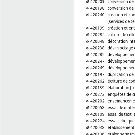
420203
conversion de
420198
conversion de
420240
création et co
[services de te
420199
création et ent
420284
culture de cell
420048
décoration int
420238
désimlockage 
420282
développement
420247
développement d
420249
développement
420197
duplication d
420262
écriture de co
420139
élaboration [co
420272
enquêtes de cr
420202
ensemencemen
420058
essai de maté
420109
essai de textil
420224
essais clinique
420038
établissement 
420136
étalonnage [m