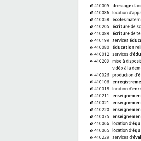
410005
dressage
d'an
410086
location d'appa
410058
écoles
materne
410205
écriture
de sc
410089
écriture
de te
410199
services
éduca
410080
éducation
rel
410012
services d'
édu
410209
mise à disposit
vidéo à la de
410026
production d'
é
410106
enregistrem
410018
location d'
enr
410211
enseignemen
410021
enseignemen
410220
enseignemen
410075
enseignemen
410066
location d'
équ
410065
location d'
équ
410229
services d'
éva