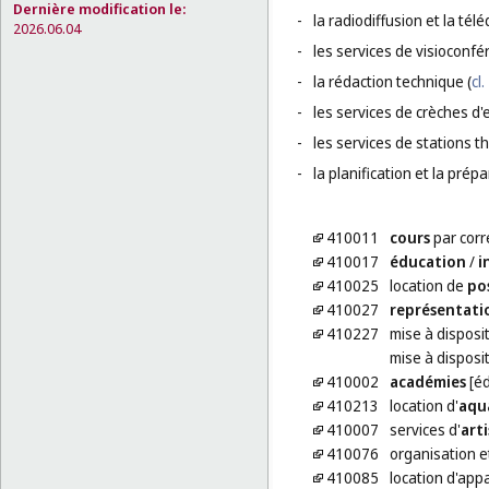
Dernière modification le:
-
la radiodiffusion et la télé
2026.06.04
-
les services de visioconfé
-
la rédaction technique (
cl.
-
les services de crèches d'
-
les services de stations t
-
la planification et la pré
410011
cours
par cor
410017
éducation
/
i
410025
location de
po
410027
représentati
410227
mise à disposi
mise à disposi
410002
académies
[éd
410213
location d'
aqu
410007
services d'
arti
410076
organisation e
410085
location d'app