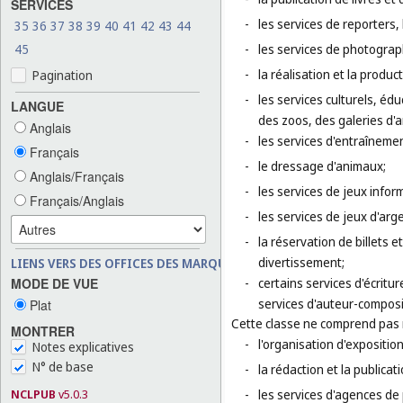
SERVICES
-
les services de reporters
35
36
37
38
39
40
41
42
43
44
45
-
les services de photograp
-
la réalisation et la produc
Pagination
-
les services culturels, éd
LANGUE
des zoos, des galeries d'
Anglais
-
les services d'entraînement
Français
-
le dressage d'animaux;
Anglais/Français
-
les services de jeux infor
Français/Anglais
-
les services de jeux d'arge
-
la réservation de billets 
divertissement;
LIENS VERS DES OFFICES DES MARQUES
MODE DE VUE
-
certains services d'écritu
services d'auteur-composi
Plat
Cette classe ne comprend pas
MONTRER
-
l'organisation d'exposition
Notes explicatives
N° de base
-
la rédaction et la publicati
NCLPUB
v5.0.3
-
les services d'agences de 