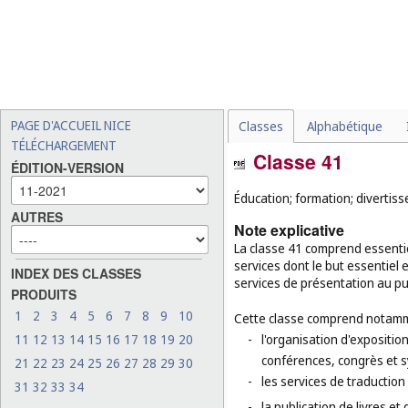
PAGE D'ACCUEIL NICE
Classes
Alphabétique
TÉLÉCHARGEMENT
Classe 41
ÉDITION-VERSION
Éducation; formation; divertisse
AUTRES
Note explicative
La classe 41 comprend essentie
services dont le but essentiel 
INDEX DES CLASSES
services de présentation au pub
PRODUITS
1
2
3
4
5
6
7
8
9
10
Cette classe comprend notamm
11
12
13
14
15
16
17
18
19
20
-
l'organisation d'exposition
conférences, congrès et 
21
22
23
24
25
26
27
28
29
30
-
les services de traduction 
31
32
33
34
-
la publication de livres et