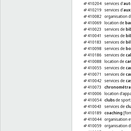
410204
services d'
aut
410219
services d'
auxi
410082
organisation 
410069
location de
ba
410023
services de
bi
410041
services de
bi
410183
services de
bi
410098
services de
bo
410186
services de
ca
410088
location de
ca
410055
services de
ca
410071
services de
ca
410042
services de
ca
410073
chronométra
410006
location d'app
410054
clubs
de sport 
410043
services de
cl
410189
coaching
[for
410044
organisation e
410059
organisation 