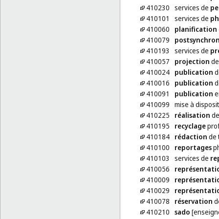
410230
services de
pe
410101
services de
ph
410060
planification
410079
postsynchron
410193
services de
pr
410057
projection
de
410024
publication
de
410016
publication
d
410091
publication
en
410099
mise à disposi
410225
réalisation
de 
410195
recyclage
pro
410184
rédaction
de 
410100
reportages
ph
410103
services de
re
410056
représentati
410009
représentati
410029
représentati
410078
réservation
de
410210
sado
[enseigne