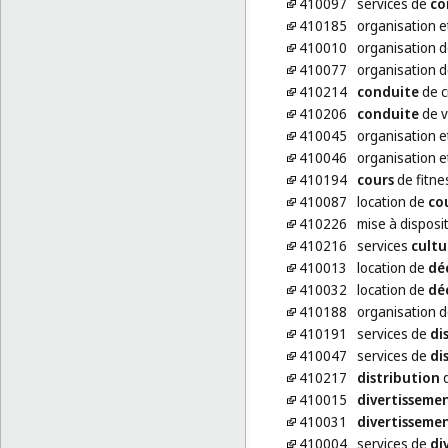
410097
services de
co
410185
organisation e
410010
organisation 
410077
organisation 
410214
conduite
de c
410206
conduite
de v
410045
organisation e
410046
organisation e
410194
cours
de fitne
410087
location de
co
410226
mise à disposi
410216
services
cultu
410013
location de
dé
410032
location de
dé
410188
organisation 
410191
services de
di
410047
services de
di
410217
distribution
d
410015
divertisseme
410031
divertisseme
410004
services de
di