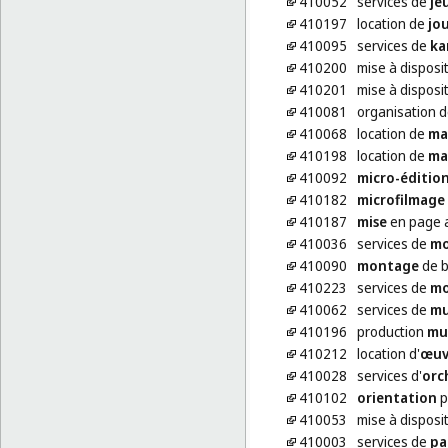
410052
services de
je
410197
location de
jo
410095
services de
ka
410200
mise à disposi
410201
mise à disposi
410081
organisation 
410068
location de
ma
410198
location de
ma
410092
micro-éditio
410182
microfilmage
410187
mise
en page au
410036
services de
mo
410090
montage
de b
410223
services de
mo
410062
services de
mu
410196
production
mu
410212
location d'
œuv
410028
services d'
orc
410102
orientation
p
410053
mise à disposi
410003
services de
pa