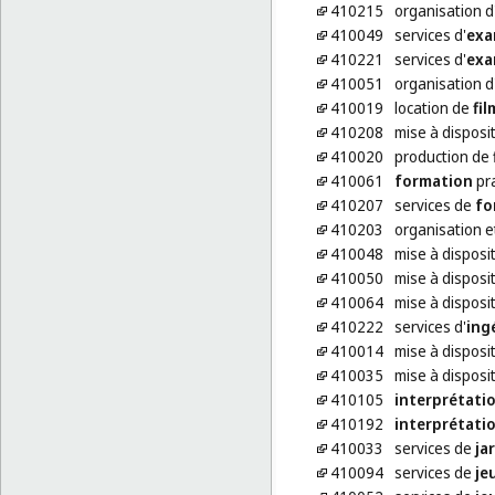
410215
organisation d
410049
services d'
exa
410221
services d'
exa
410051
organisation d
410019
location de
fil
410208
mise à disposi
410020
production de
410061
formation
pra
410207
services de
fo
410203
organisation e
410048
mise à disposit
410050
mise à disposit
410064
mise à disposit
410222
services d'
ing
410014
mise à disposit
410035
mise à disposit
410105
interprétati
410192
interprétati
410033
services de
ja
410094
services de
je